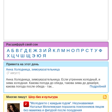
Расшифруй свой сон
А
Б
В
Г
Д
Е
Ж
З
И
Й
К
Л
М
Н
О
П
Р
С
Т
У
Ф
Х
Ц
Ч
Ш
Щ
Э
Ю
Я
Примета на этот день
Анна Холодница, зимоуказательница
(7 август)
Анна Холодница, зимоуказательница. Если утренник холодный, и
зима холодная. Какова погода до обеда, такова зима до декабря,
какова погода после обеда - так...
Подробней
Многие пишут
Шоу-биз и культура
"Молодеете с каждым годом". Неузнаваемая
2
Наталья Могилевская поразила поклонников лицом
без макияжа и фигурой после похудения