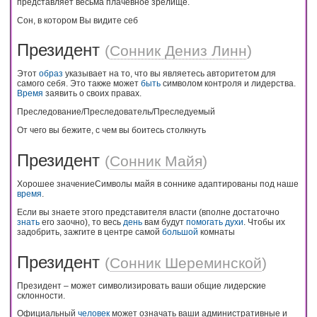
представляет весьма плачевное зрелище.
Сон, в котором Вы видите себ
Президент
(
Сонник Дениз Линн
)
Этот
образ
указывает на то, что вы являетесь авторитетом для
самого себя. Это также может
быть
символом контроля и лидерства.
Время
заявить о своих правах.
Преследование/Преследователь/Преследуемый
От чего вы бежите, с чем вы боитесь столкнуть
Президент
(
Сонник Майя
)
Хорошее значениеСимволы майя в соннике адаптированы под наше
время
.
Если вы знаете этого представителя власти (вполне достаточно
знать
его заочно), то весь
день
вам будут
помогать
духи
. Чтобы их
задобрить, зажгите в центре самой
большой
комнаты
Президент
(
Сонник Шереминской
)
Президент – может символизировать ваши общие лидерские
склонности.
Официальный
человек
может означать ваши административные и