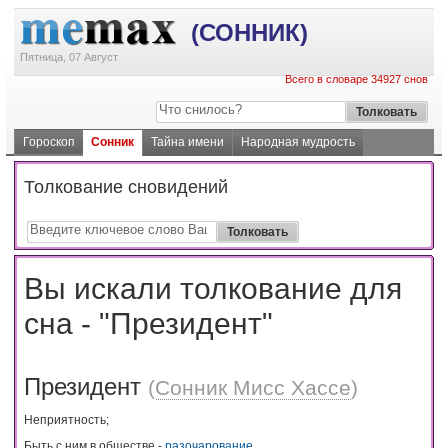
(СОННИК)
Пятница, 07 Август
Всего в словаре 34927 снов
Гороскоп
Сонник
Тайна имени
Народная мудрость
Толкование сновидений
Вы искали толкование для
сна - "Президент"
Президент
(
Сонник Мисс Хассе
)
Неприятность;
Быть с ним в обществе -
разочарование
.