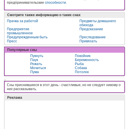
предпринимательские
способности
.
Смотрите также информацию о таких снах
Прачка за работой
Предметы домашнего
обихода
Предприятие
Предсказание
промышленное
Предупрежденным быть
Преследование
Пресс
Привязать
Популярные сны
Пукнуть
Покойник
Паук
Беременность
Рожать
Рыба
Мочиться
Собака
Пума
Потолок
Сны приснившиеся в этот день - cчacтливыe, нo нe cлeдyeт никoмy o
ниx paccкaзывaть.
Реклама