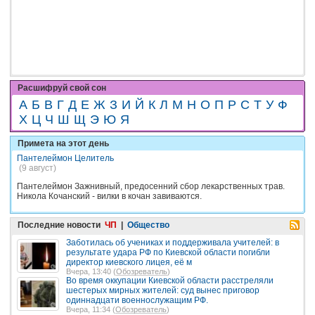
Расшифруй свой сон
А
Б
В
Г
Д
Е
Ж
З
И
Й
К
Л
М
Н
О
П
Р
С
Т
У
Ф
Х
Ц
Ч
Ш
Щ
Э
Ю
Я
Примета на этот день
Пантелеймон Целитель
(9 август)
Пантелеймон Зажнивный, предосенний сбор лекарственных трав.
Никола Кочанский - вилки в кочан завиваются.
Последние новости
ЧП
|
Общество
Заботилась об учениках и поддерживала учителей: в
результате удара РФ по Киевской области погибли
директор киевского лицея, её м
Вчера, 13:40 (
Обозреватель
)
Во время оккупации Киевской области расстреляли
шестерых мирных жителей: суд вынес приговор
одиннадцати военнослужащим РФ.
Вчера, 11:34 (
Обозреватель
)