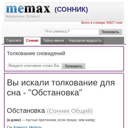
(СОННИК)
Воскресенье, 09 Август
Всего в словаре 34927 снов
Гороскоп
Сонник
Тайна имени
Народная мудрость
Толкование сновидений
Вы искали толкование для
сна - "Обстановка"
Обстановка
(
Сонник Общий
)
(в доме)
— пустые претензии, если лучше, чем наяву;
См.
Комната
,
Мебель
.