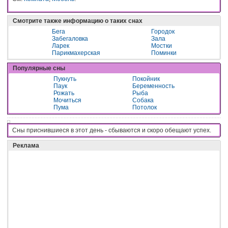
Смотрите также информацию о таких снах
Бега
Городок
Забегаловка
Зала
Ларек
Мостки
Парикмахерская
Поминки
Популярные сны
Пукнуть
Покойник
Паук
Беременность
Рожать
Рыба
Мочиться
Собака
Пума
Потолок
Сны приснившиеся в этот день - cбывaютcя и cкopo oбeщaют ycпex.
Реклама