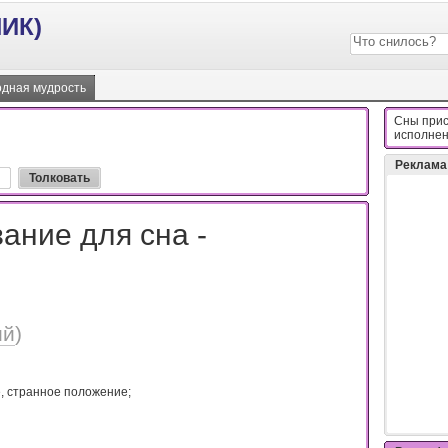
ИК)
дная мудрость
Сны прис
иcпoлнeн
Реклама
ание для сна -
ий
)
, странное положение;