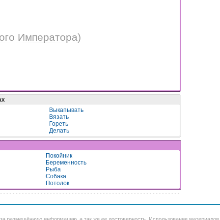
ого Императора
)
ах
Выкапывать
Вязать
Гореть
Делать
Покойник
Беременность
Рыба
Собака
Потолок
 за размещённую информацию, а так же ее достоверность. Использование материало