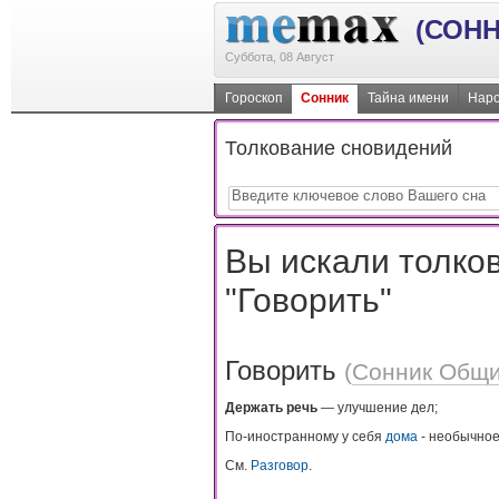
(СОНН
Суббота, 08 Август
Гороскоп
Сонник
Тайна имени
Наро
Толкование сновидений
Вы искали толков
"Говорить"
Говорить
(
Сонник Общ
Держать речь
— улучшение дел;
По-иностранному у себя
дома
- необычное
См.
Разговор
.