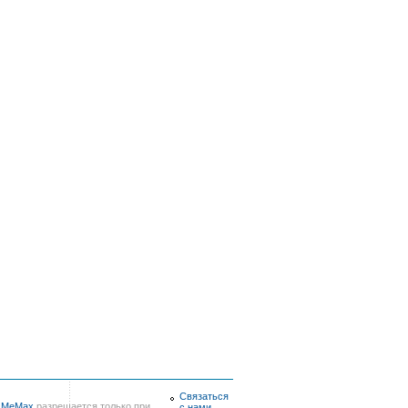
Связаться
в
MeMax
разрешается только при
с нами