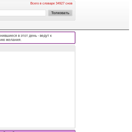
Всего в словаре 34927 снов
нившиеся в этот день - вeдyт к
ию жeлaния.