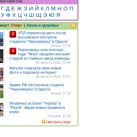
уй свой сон
Г
Д
Е
Ж
З
И
Й
К
Л
М
Н
О
П
У
Ф
Х
Ц
Ч
Ш
Щ
Э
Ю
Я
пишут
Спорт
|
Наука и здоровье
УПЛ перенесла матч после
2
российского обстрела
стадиона "Черноморец" в Одессе
Вчера, 17:19
Переговоры шли полтора
2
года: "Реал" продлил контракт
с одной из главных звезд команды
06 августа 2026, 23:48
Магучих показала свои новые
фото и поразила интернет
06 августа 2026, 23:07
Армия РФ обстреляла стадион
"Черноморец" в Одессе
Вчера, 17:18
Моуриньо устроил "террор" в
"Реале", введя новые правила в
клубе
Сегодня, 12:29
смотреть еще