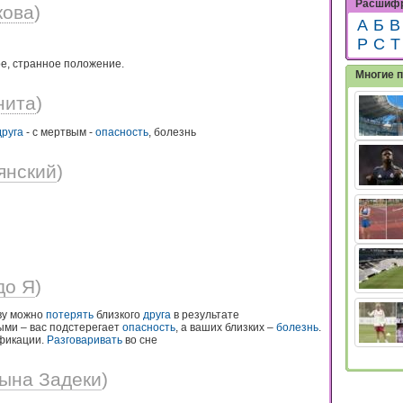
Расшифр
кова
)
А
Б
В
Р
С
Т
, странное положение.
Многие 
нита
)
друга
- с мертвым -
опасность
, болезнь
янский
)
до Я
)
яву можно
потерять
близкого
друга
в результате
ыми – вас подстерегает
опасность
, а ваших близких –
болезнь
.
ификации.
Разговаривать
во сне
ына Задеки
)