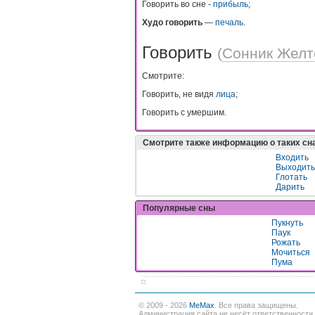
Говорить во сне -
прибыль
;
Худо говорить
—
печаль
.
Говорить
(
Сонник Желт
Смотрите:
Говорить, не видя
лица
;
Говорить с умершим.
Смотрите также информацию о таких сн
Входить
Выходить
Глотать
Дарить
Популярные сны
Пукнуть
Паук
Рожать
Мочиться
Пума
© 2009 - 2026
MeMax
. Все права защищены.
Администрация сайта не несёт ответственности