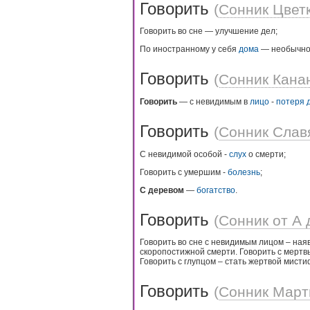
Говорить
(
Сонник Цвет
Говорить во сне — улучшение дел;
По иностранному у себя
дома
— необычное
Говорить
(
Сонник Кана
Говорить
— с невидимым в
лицо
-
потеря
Говорить
(
Сонник Слав
С невидимой особой -
слух
о смерти;
Говорить с умершим -
болезнь
;
С деревом
—
богатство
.
Говорить
(
Сонник от А 
Говорить во сне с невидимым лицом – на
скоропостижной смерти. Говорить с мертв
Говорить с глупцом – стать жертвой мист
Говорить
(
Сонник Март