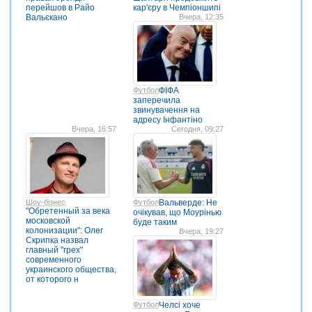
перейшов в Райо
кар'єру в Чемпіоншипі
Вальєкано
Вчера, 12:35
Футбол
ФІФА
заперечила
звинувачення на
адресу Інфантіно
Вчера, 16:57
Сегодня, 09:27
Шоу-бізнес
Футбол
Вальверде: Не
"Обретенный за века
очікував, що Моурінью
московской
буде таким
колонизации": Олег
Вчера, 19:27
Скрипка назвал
главный "грех"
современного
украинского общества,
от которого н
Футбол
Челсі хоче