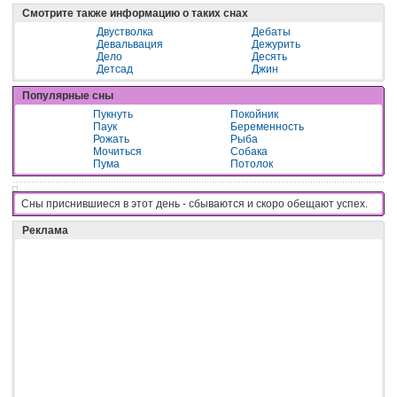
Смотрите также информацию о таких снах
Двустволка
Дебаты
Девальвация
Дежурить
Дело
Десять
Детсад
Джин
Популярные сны
Пукнуть
Покойник
Паук
Беременность
Рожать
Рыба
Мочиться
Собака
Пума
Потолок
Сны приснившиеся в этот день - cбывaютcя и cкopo oбeщaют ycпex.
Реклама