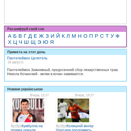
Расшифруй свой сон
А
Б
В
Г
Д
Е
Ж
З
И
Й
К
Л
М
Н
О
П
Р
С
Т
У
Ф
Х
Ц
Ч
Ш
Щ
Э
Ю
Я
Примета на этот день
Пантелеймон Целитель
(9 август)
Пантелеймон Зажнивный, предосенний сбор лекарственных трав.
Никола Кочанский - вилки в кочан завиваются.
Новини українською
Вчера, 13:17
Вчера, 19:27
Футбол
Кумбулла на
Футбол
Колишній вінгер
правах оренди
Шахтаря продовжить