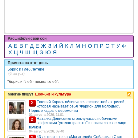
Расшифруй свой сон
А
Б
В
Г
Д
Е
Ж
З
И
Й
К
Л
М
Н
О
П
Р
С
Т
У
Ф
Х
Ц
Ч
Ш
Щ
Э
Ю
Я
Примета на этот день
Борис и Глеб Летние
(6 август)
"Борис и Глеб - поспел хлеб".
Многие пишут
Шоу-биз и культура
Евгений Карась обвенчался с известной актрисой,
2
которая называет себя "Фарион для молодых".
Первые кадры с церемонии
01 августа 2026, 11:01
Наталка Денисенко столкнулась с побочными
2
эффектами "уколов красоты" и показала свое лицо
вблизи
04 августа 2026, 09:40
43-летняя звезда «Мстителей» Себастиан Стэн
2