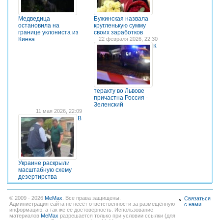
Медведица
Бужинская назвала
остановила на
кругленькую сумму
границе уклониста из
своих заработков
Киева
22 февраля 2026, 22:30
К
теракту во Львове
причастна Россия -
Зеленский
11 мая 2026, 22:09
В
Украине раскрыли
масштабную схему
дезертирства
© 2009 - 2026
MeMax
. Все права защищены.
Связаться
Администрация сайта не несёт ответственности за размещённую
с нами
информацию, а так же ее достоверность. Использование
материалов
MeMax
разрешается только при условии ссылки (для