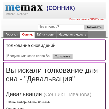
(СОННИК)
Четверг, 06 Август
Всего в словаре 34927 снов
Гороскоп
Сонник
Тайна имени
Народная мудрость
Толкование сновидений
Вы искали толкование для
сна - "Девальвация"
Девальвация
(
Сонник Г. Иванова
)
К явной материальной прибыли;
К наследству.