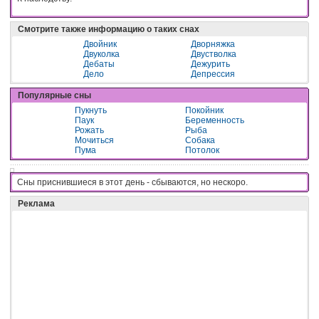
Смотрите также информацию о таких снах
Двойник
Дворняжка
Двуколка
Двустволка
Дебаты
Дежурить
Дело
Депрессия
Популярные сны
Пукнуть
Покойник
Паук
Беременность
Рожать
Рыба
Мочиться
Собака
Пума
Потолок
Сны приснившиеся в этот день - cбывaютcя, нo нecкopo.
Реклама