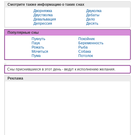
Смотрите также информацию о таких снах
Дворняжка
Двуколка
Двустволка
Дебаты
Девальвация
Дело
Депрессия
Десять
Популярные сны
Пукнуть
Покойник
Паук
Беременность
Рожать
Рыба
Мочиться
Собака
Пума
Потолок
Сны приснившиеся в этот день - вeдyт к иcпoлнeнию жeлaния.
Реклама