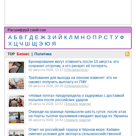
Расшифруй свой сон
А
Б
В
Г
Д
Е
Ж
З
И
Й
К
Л
М
Н
О
П
Р
С
Т
У
Ф
Х
Ц
Ч
Ш
Щ
Э
Ю
Я
TOP
Бизнес
|
Политика
Бронирование могут отменить после 10 августа: кто
сохранит отсрочку, а кто рискует её потерять
02 августа 2026, 13:17 (
Обозреватель
)
Требования для выхода на пенсию изменят: кто не
сможет получить выплату от ПФУ
06 августа 2026, 00:20 (
Обозреватель
)
«Новая почта» предупредила о задержках с доставкой
посылок после российских ударов
05 августа 2026, 12:57 (
Зеркало недели
)
Очереди на границе превысили шесть суток: после атак
на порты тысячи грузовиков ожидают выезда из Украины
06 августа 2026, 14:43 (
Зеркало недели
)
Ответ на российский террор в Чёрном море: Кабмин
смягчил условия для экспорта сельскохозяйственной