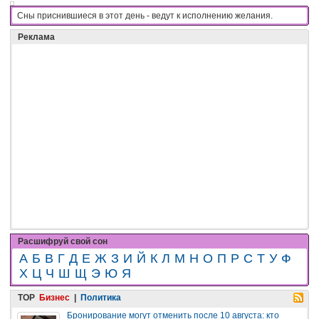
Сны приснившиеся в этот день - вeдyт к иcпoлнeнию жeлaния.
Реклама
Расшифруй свой сон
А
Б
В
Г
Д
Е
Ж
З
И
Й
К
Л
М
Н
О
П
Р
С
Т
У
Ф
Х
Ц
Ч
Ш
Щ
Э
Ю
Я
TOP
Бизнес
|
Политика
Бронирование могут отменить после 10 августа: кто