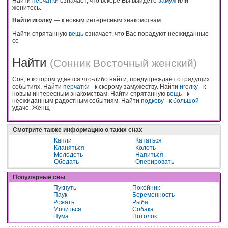
Найти
перчатки
означает, что вскоре Вы выйдете
замуж
или
женитесь.
Найти иголку
— к новым интересным знакомствам.
Найти спрятанную
вещь
означает, что Вас порадуют неожиданные
со
Найти
(
Сонник Восточный женский
)
Сон, в котором удается что-либо найти, предупреждает о грядущих
событиях. Найти
перчатки
- к скорому замужеству. Найти
иголку
- к
новым интересным знакомствам. Найти спрятанную
вещь
- к
неожиданным радостным событиям. Найти
подкову
- к
большой
удаче. Женщ
Смотрите также информацию о таких снах
Капли
Кататься
Кланяться
Колоть
Молодеть
Напиться
Обедать
Оперировать
Популярные сны
Пукнуть
Покойник
Паук
Беременность
Рожать
Рыба
Мочиться
Собака
Пума
Потолок