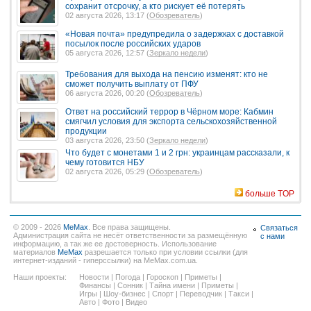
сохранит отсрочку, а кто рискует её потерять
02 августа 2026, 13:17 (
Обозреватель
)
«Новая почта» предупредила о задержках с доставкой
посылок после российских ударов
05 августа 2026, 12:57 (
Зеркало недели
)
Требования для выхода на пенсию изменят: кто не
сможет получить выплату от ПФУ
06 августа 2026, 00:20 (
Обозреватель
)
Ответ на российский террор в Чёрном море: Кабмин
смягчил условия для экспорта сельскохозяйственной
продукции
03 августа 2026, 23:50 (
Зеркало недели
)
Что будет с монетами 1 и 2 грн: украинцам рассказали, к
чему готовится НБУ
02 августа 2026, 05:29 (
Обозреватель
)
больше TOP
© 2009 - 2026
MeMax
. Все права защищены.
Связаться
Администрация сайта не несёт ответственности за размещённую
с нами
информацию, а так же ее достоверность. Использование
материалов
MeMax
разрешается только при условии ссылки (для
интернет-изданий - гиперссылки) на MeMax.com.ua.
Наши проекты:
Новости
|
Погода
|
Гороскоп
|
Приметы
|
Финансы
|
Сонник
|
Тайна имени
|
Приметы
|
Игры
|
Шоу-бизнес
|
Спорт
|
Переводчик
|
Такси
|
Авто
|
Фото
|
Видео