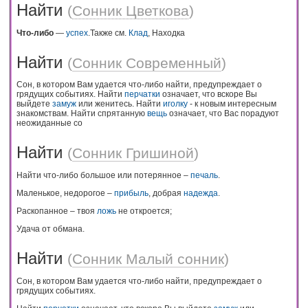
Найти
(
Сонник Цветкова
)
Что-либо
—
успех
.Также см.
Клад
, Находка
Найти
(
Сонник Современный
)
Сон, в котором Вам удается что-либо найти, предупреждает о
грядущих событиях. Найти
перчатки
означает, что вскоре Вы
выйдете
замуж
или женитесь. Найти
иголку
- к новым интересным
знакомствам. Найти спрятанную
вещь
означает, что Вас порадуют
неожиданные со
Найти
(
Сонник Гришиной
)
Найти что-либо большое или потерянное –
печаль
.
Маленькое, недорогое –
прибыль
, добрая
надежда
.
Раскопанное – твоя
ложь
не откроется;
Удача от обмана.
Найти
(
Сонник Малый сонник
)
Сон, в котором Вам удается что-либо найти, предупреждает о
грядущих событиях.