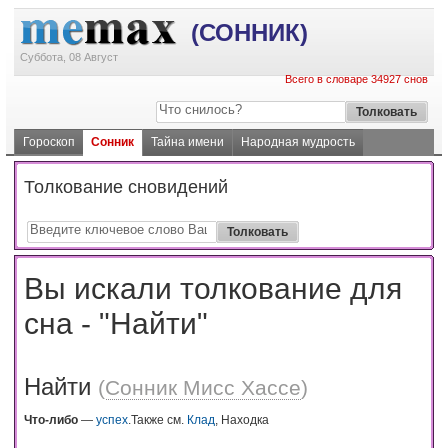
(СОННИК)
Суббота, 08 Август
Всего в словаре 34927 снов
Гороскоп
Сонник
Тайна имени
Народная мудрость
Толкование сновидений
Вы искали толкование для
сна - "Найти"
Найти
(
Сонник Мисс Хассе
)
Что-либо
—
успех
.Также см.
Клад
, Находка