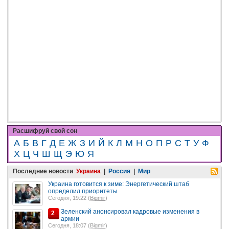
Расшифруй свой сон
А
Б
В
Г
Д
Е
Ж
З
И
Й
К
Л
М
Н
О
П
Р
С
Т
У
Ф
Х
Ц
Ч
Ш
Щ
Э
Ю
Я
Последние новости
Украина
|
Россия
|
Мир
Украина готовится к зиме: Энергетический штаб
определил приоритеты
Сегодня, 19:22 (
Bigmir
)
Зеленский анонсировал кадровые изменения в
2
армии
Сегодня, 18:07 (
Bigmir
)