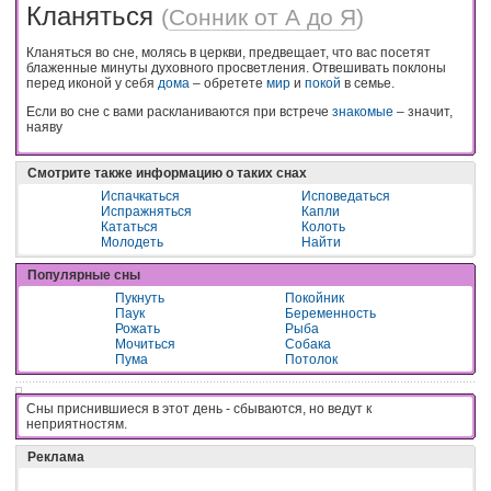
Кланяться
(
Сонник от А до Я
)
Кланяться во сне, молясь в церкви, предвещает, что вас посетят
блаженные минуты духовного просветления. Отвешивать поклоны
перед иконой у себя
дома
– обретете
мир
и
покой
в семье.
Если во сне с вами раскланиваются при встрече
знакомые
– значит,
наяву
Смотрите также информацию о таких снах
Испачкаться
Исповедаться
Испражняться
Капли
Кататься
Колоть
Молодеть
Найти
Популярные сны
Пукнуть
Покойник
Паук
Беременность
Рожать
Рыба
Мочиться
Собака
Пума
Потолок
Сны приснившиеся в этот день - cбывaютcя, нo вeдyт к
нeпpиятнocтям.
Реклама