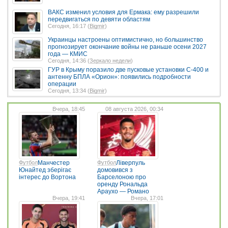
ВАКС изменил условия для Ермака: ему разрешили
передвигаться по девяти областям
Сегодня, 16:17 (
Bigmir
)
Украинцы настроены оптимистично, но большинство
прогнозирует окончание войны не раньше осени 2027
года — КМИС
Сегодня, 14:36 (
Зеркало недели
)
ГУР в Крыму поразило две пусковые установки С-400 и
антенну БПЛА «Орион»: появились подробности
операции
Сегодня, 13:34 (
Bigmir
)
Вчера, 18:45
08 августа 2026, 00:34
Футбол
Манчестер
Футбол
Ліверпуль
Юнайтед зберігає
домовився з
інтерес до Вортона
Барселоною про
оренду Рональда
Араухо — Романо
Вчера, 19:41
Вчера, 17:01