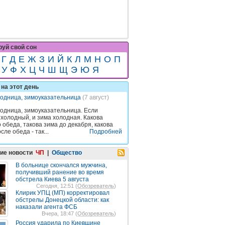
уй свой сон
Г
Д
Е
Ж
З
И
Й
К
Л
М
Н
О
П
У
Ф
Х
Ц
Ч
Ш
Щ
Э
Ю
Я
на этот день
одница, зимоуказательница
(7 август)
одница, зимоуказательница. Если
 холодный, и зима холодная. Какова
 обеда, такова зима до декабря, какова
сле обеда - так...
Подробней
ие новости
ЧП
|
Общество
В больнице скончался мужчина,
получивший ранение во время
обстрела Киева 5 августа
Сегодня, 12:51 (
Обозреватель
)
Клирик УПЦ (МП) корректировал
обстрелы Донецкой области: как
наказали агента ФСБ
Вчера, 18:47 (
Обозреватель
)
Россия ударила по Киевщине