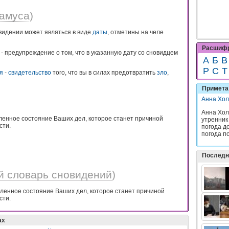
амуса
)
видении может являться в виде
даты
, отметины на челе
Расшифр
- предупреждение о том, что в указанную дату со сновидцем
А
Б
В
Р
С
Т
я
-
свидетельство
того, что вы в силах предотвратить
зло
,
Примета 
Анна Хол
Анна Хол
ленное состояние Ваших дел, которое станет причиной
утренник
сти.
погода до
погода по
Последн
й словарь сновидений
)
ленное состояние Ваших дел, которое станет причиной
сти.
ах