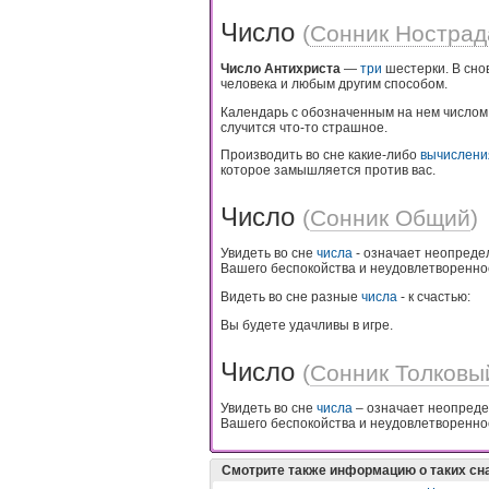
Число
(
Сонник Нострад
Число Антихриста
—
три
шестерки. В сно
человека и любым другим способом.
Календарь с обозначенным на нем числом 
случится что-то страшное.
Производить во сне какие-либо
вычислени
которое замышляется против вас.
Число
(
Сонник Общий
)
Увидеть во сне
числа
- означает неопреде
Вашего беспокойства и неудовлетворенно
Видеть во сне разные
числа
- к счастью:
Вы будете удачливы в игре.
Число
(
Сонник Толковы
Увидеть во сне
числа
– означает неопреде
Вашего беспокойства и неудовлетворенно
Смотрите также информацию о таких сн