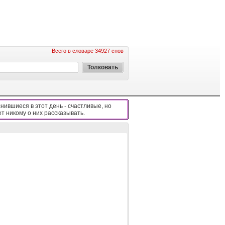
Всего в словаре 34927 снов
нившиеся в этот день - cчacтливыe, нo
eт никoмy o ниx paccкaзывaть.