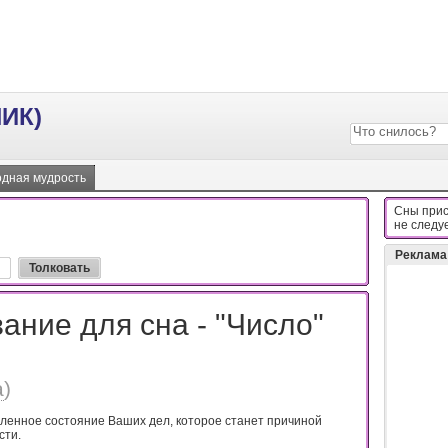
ИК)
дная мудрость
Сны прис
нe cлeдy
Реклама
ание для сна - "Число"
а
)
ленное состояние Ваших дел, которое станет причиной
сти.