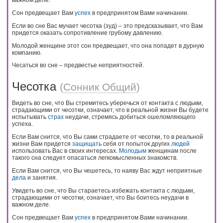
Сон предвещает Вам
успех
в предпринятом Вами начинании.
Если во сне Вас мучает чесотка (зуд) – это предсказывает, что Вам
придется оказать сопротивление грубому давлению.
Молодой женщине этот сон предвещает, что она попадет в дурную
компанию.
Чесаться во сне – предвестье неприятностей.
Чесотка
(
Сонник Общий
)
Видеть во сне, что Вы стремитесь уберечься от контакта с людьми,
страдающими от чесотки, означает, что в реальной жизни Вы будете
испытывать
страх
неудачи, стремясь добиться ошеломляющего
успеха.
Если Вам снится, что Вы сами страдаете от чесотки, то в реальной
жизни Вам придется
защищать
себя от попыток других
людей
использовать Вас в своих интересах.
Молодым
женщинам после
такого сна следует опасаться легкомысленных знакомств.
Если Вам снится, что Вы чешетесь, то наяву Вас ждут неприятные
дела
и занятия.
Увидеть во сне, что Вы стараетесь избежать контакта с людьми,
страдающими от чесотки, означает, что Вы боитесь неудачи в
важном деле.
Сон предвещает Вам
успех
в предпринятом Вами начинании.