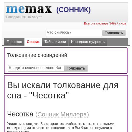
(СОННИК)
Понедельник, 10 Август
Всего в словаре 34927 снов
Гороскоп
Сонник
Тайна имени
Народная мудрость
Толкование сновидений
Вы искали толкование для
сна - "Чесотка"
Чесотка
(
Сонник Миллера
)
Увидеть во сне, что Вы стараетесь избежать контакта с людьми,
страдающими от чесотки, означает, что Вы боитесь неудачи в
важном деле.