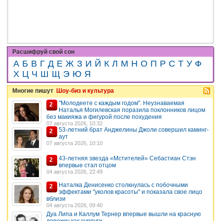
Расшифруй свой сон
А
Б
В
Г
Д
Е
Ж
З
И
Й
К
Л
М
Н
О
П
Р
С
Т
У
Ф
Х
Ц
Ч
Ш
Щ
Э
Ю
Я
Многие пишут
Шоу-биз и культура
"Молодеете с каждым годом". Неузнаваемая
2
Наталья Могилевская поразила поклонников лицом
без макияжа и фигурой после похудения
07 августа 2026, 10:32
53-летний брат Анджелины Джоли совершил каминг-
2
аут
07 августа 2026, 10:10
43-летняя звезда «Мстителей» Себастиан Стэн
2
впервые стал отцом
04 августа 2026, 22:49
Наталка Денисенко столкнулась с побочными
2
эффектами "уколов красоты" и показала свое лицо
вблизи
04 августа 2026, 09:40
Дуа Липа и Каллум Тернер впервые вышли на красную
дорожку как супруги