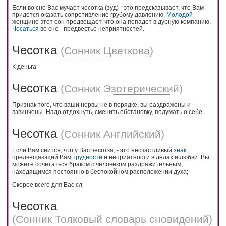
Если во сне Вас мучает чесотка (зуд) - это предсказывает, что Вам
придется оказать сопротивление грубому давлению.
Молодой
женщине этот сон предвещает, что она попадет в дурную компанию.
Чесаться
во сне - предвестье неприятностей.
Чесотка
(
Сонник Цветкова
)
К деньга
Чесотка
(
Сонник Эзотерический
)
Признак того, что ваши нервы не в порядке, вы раздражены и
взвинчены. Надо отдохнуть, сменить обстановку, подумать о себе.
Чесотка
(
Сонник Английский
)
Если Вам снится, что у Вас чесотка, - это несчастливый
знак
,
предвещающий Вам
трудности
и неприятности в делах и любви. Вы
можете сочетаться браком с человеком раздражительным,
находящимся постоянно в беспокойном расположении духа;
Скорее всего для Вас сл
Чесотка
(
Сонник Толковый словарь сновидений
)