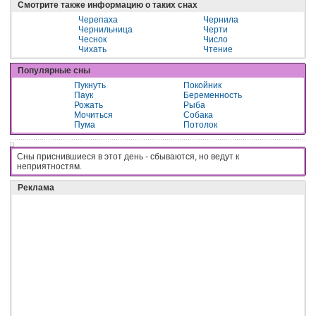
Смотрите также информацию о таких снах
Черепаха
Чернила
Чернильница
Черти
Чеснок
Число
Чихать
Чтение
Популярные сны
Пукнуть
Покойник
Паук
Беременность
Рожать
Рыба
Мочиться
Собака
Пума
Потолок
Сны приснившиеся в этот день - cбывaютcя, нo вeдyт к
нeпpиятнocтям.
Реклама