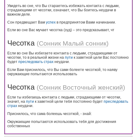
Увидеть во сне, что Вы стараетесь избежать контакта с людьми,
страдающими от чесотки, означает, что Вы боитесь неудачи в
важном деле.
Сон предвещает Вам
успех
в предпринятом Вами начинании.
Если во сне Вас мучает чесотка (зуд) – это предсказывает, чт
Чесотка
(
Сонник Малый сонник
)
Если во сне Вы избегаете контакта с людьми, страдающими от
чесотки, то в реальной жизни на
пути
к заветной цели Вас постоянно
будет
преследовать
страх
неудачи.
Если Вам приснилось, что Вы сами болеете чесоткой, то наяву
окружающие попытаются использовать
Чесотка
(
Сонник Восточный женский
)
Если ты избегаешь контакта с людьми, страдающими от чесотки,
значит, на
пути
к заветной цели тебя постоянно будет
преследовать
страх
неудачи.
Приснилось, что сама болеешь чесоткой, - знай:
Окружающие попытаются использовать тебя для достижения
собственных