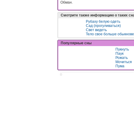
Обман.
Смотрите также информацию о таких сн
Рубаху белую одеть
Сад (прогуливаться)
Свет видеть
Тело свое больше обыкнове
Популярные сны
Пукнуть
Паук
Рожать
Мочиться
Пума