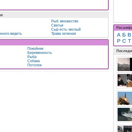
ах
Рыб: множество
Сватья
Расшифр
Сыр есть: кислый
нного видеть
Трава зеленая
А
Б
В
Р
С
Т
Покойник
Последн
Беременность
Рыба
Собака
Потолок