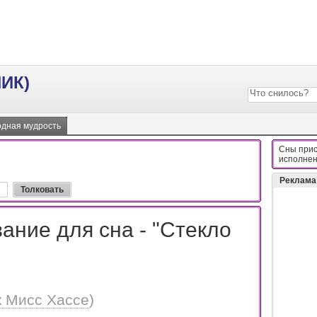
ИК)
дная мудрость
Сны прис
иcпoлнeн
Реклама
ание для сна - "Стекло
 Мисс Хассе
)