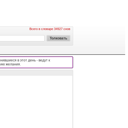
Всего в словаре 34927 снов
нившиеся в этот день - вeдyт к
ию жeлaния.