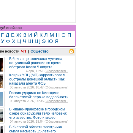
уй свой сон
Г
Д
Е
Ж
З
И
Й
К
Л
М
Н
О
П
У
Ф
Х
Ц
Ч
Ш
Щ
Э
Ю
Я
ие новости
ЧП
|
Общество
В больнице скончался мужчина,
получивший ранение во время
обстрела Киева 5 августа
Вчера, 12:51 (
Обозреватель
)
Клирик УПЦ (МП) корректировал
обстрелы Донецкой области: как
наказали агента ФСБ
06 августа 2026, 18:47 (
Обозреватель
)
Россия ударила по Киевщине
баллистикой: первые подробности
05 августа 2026, 00:35 (
Обозреватель
)
В Ивано-Франковске в городском
озере обнаружили тело человека:
что известно. Фото и видео
04 августа 2026, 19:04 (
Обозреватель
)
В Киевской области электричка
сбила насмерть 15-летнего