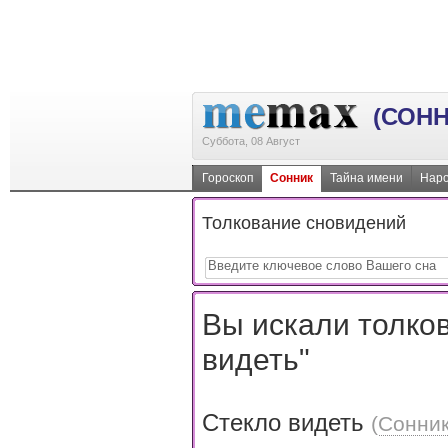
(СОНН
Суббота, 08 Август
Гороскоп
Сонник
Тайна имени
Наро
Толкование сновидений
Вы искали толков
видеть"
Стекло видеть
(
Сонник