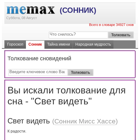
(СОННИК)
Суббота, 08 Август
Всего в словаре 34927 снов
Гороскоп
Сонник
Тайна имени
Народная мудрость
Толкование сновидений
Вы искали толкование для
сна - "Свет видеть"
Свет видеть
(
Сонник Мисс Хассе
)
К радости.