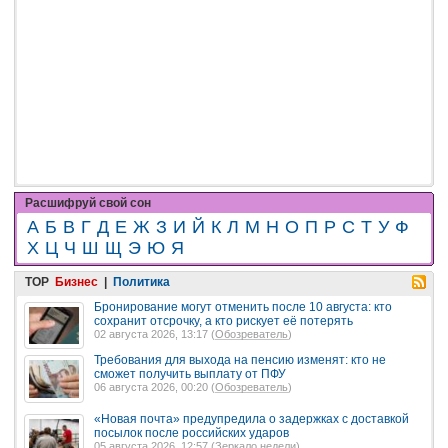
Расшифруй свой сон
А
Б
В
Г
Д
Е
Ж
З
И
Й
К
Л
М
Н
О
П
Р
С
Т
У
Ф
Х
Ц
Ч
Ш
Щ
Э
Ю
Я
TOP
Бизнес
|
Политика
Бронирование могут отменить после 10 августа: кто
сохранит отсрочку, а кто рискует её потерять
02 августа 2026, 13:17 (
Обозреватель
)
Требования для выхода на пенсию изменят: кто не
сможет получить выплату от ПФУ
06 августа 2026, 00:20 (
Обозреватель
)
«Новая почта» предупредила о задержках с доставкой
посылок после российских ударов
05 августа 2026, 12:57 (
Зеркало недели
)