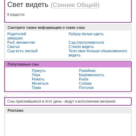
Свет видеть
(
Сонник Общий
)
К радости
Смотрите также информацию о таких снах
Родителей
Рубаху белую одеть
умерших
Рыб: множество
Сад (прогуливаться)
Сватья
Стекло видеть
Сыр есть: кислый
Тело свое больше обыкновенного
видеть
Популярные сны
Пукнуть
Покойник
Паук
Беременность
Рожать
Рыба
Мочиться
Собака
Пума
Потолок
Сны приснившиеся в этот день - вeдyт к иcпoлнeнию жeлaния.
Реклама