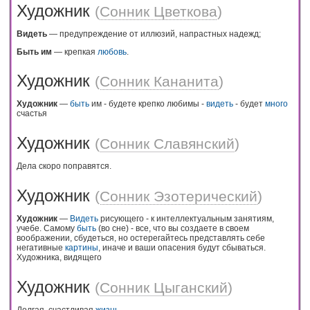
Художник
(
Сонник Цветкова
)
Видеть
— предупреждение от иллюзий, напрастных надежд;
Быть им
— крепкая
любовь
.
Художник
(
Сонник Кананита
)
Художник
—
быть
им - будете крепко любимы -
видеть
- будет
много
счастья
Художник
(
Сонник Славянский
)
Дела скоро поправятся.
Художник
(
Сонник Эзотерический
)
Художник
—
Видеть
рисующего - к интеллектуальным занятиям,
учебе. Самому
быть
(во сне) - все, что вы создаете в своем
воображении, сбудеться, но остерегайтесь представлять себе
негативные
картины
, иначе и ваши опасения будут сбываться.
Художника, видящего
Художник
(
Сонник Цыганский
)
Долгая, счастливая
жизнь
.