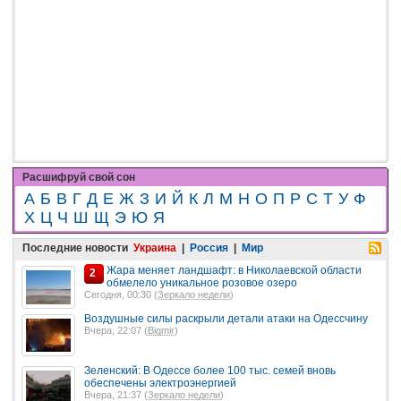
Расшифруй свой сон
А
Б
В
Г
Д
Е
Ж
З
И
Й
К
Л
М
Н
О
П
Р
С
Т
У
Ф
Х
Ц
Ч
Ш
Щ
Э
Ю
Я
Последние новости
Украина
|
Россия
|
Мир
Жара меняет ландшафт: в Николаевской области
2
обмелело уникальное розовое озеро
Сегодня, 00:30 (
Зеркало недели
)
Воздушные силы раскрыли детали атаки на Одессчину
Вчера, 22:07 (
Bigmir
)
Зеленский: В Одессе более 100 тыс. семей вновь
обеспечены электроэнергией
Вчера, 21:37 (
Зеркало недели
)