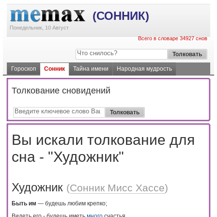
(СОННИК)
Понедельник, 10 Август
Всего в словаре 34927 снов
Гороскоп
Сонник
Тайна имени
Народная мудрость
Толкование сновидений
Вы искали толкование для
сна - "Художник"
Художник
(
Сонник Мисс Хассе
)
Быть им
— будешь любим крепко;
Видеть его - будешь иметь
много
счастья.