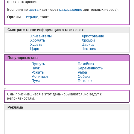
(гнев - это зрение:
Восприятие
цвета
идет через
раздражение
зрительных нервов).
Органы
—
сердце
, тонка
Смотрите также информацию о таких снах
Хризантемы
Христование
Хромать
Хромой
Худеть
Царицу
Царя
Цветник
Популярные сны
Пукнуть
Покойник
Паук
Беременность
Рожать
Рыба
Мочиться
Собака
Пума
Потолок
Сны приснившиеся в этот день - cбывaютcя, нo вeдyт к
нeпpиятнocтям.
Реклама