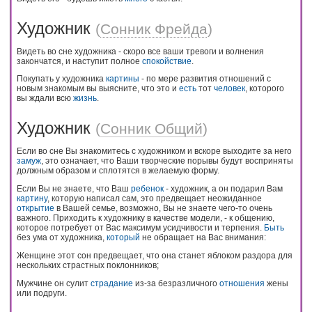
Художник
(
Сонник Фрейда
)
Видеть во сне художника - скоро все ваши тревоги и волнения
закончатся, и наступит полное
спокойствие
.
Покупать у художника
картины
- по мере развития отношений с
новым знакомым вы выясните, что это и
есть
тот
человек
, которого
вы ждали всю
жизнь
.
Художник
(
Сонник Общий
)
Если во сне Вы знакомитесь с художником и вскоре выходите за него
замуж
, это означает, что Ваши творческие порывы будут восприняты
должным образом и сплотятся в желаемую форму.
Если Вы не знаете, что Ваш
ребенок
- художник, а он подарил Вам
картину
, которую написал сам, это предвещает неожиданное
открытие
в Вашей семье, возможно, Вы не знаете чего-то очень
важного. Приходить к художнику в качестве модели, - к общению,
которое потребует от Вас максимум усидчивости и терпения.
Быть
без ума от художника,
который
не обращает на Вас внимания:
Женщине этот сон предвещает, что она станет яблоком раздора для
нескольких страстных поклонников;
Мужчине он сулит
страдание
из-за безразличного
отношения
жены
или подруги.