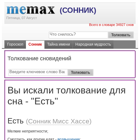
(СОННИК)
Пятница, 07 Август
Всего в словаре 34927 снов
Гороскоп
Сонник
Тайна имени
Народная мудрость
Толкование сновидений
Вы искали толкование для
сна - "Есть"
Есть
(
Сонник Мисс Хассе
)
Мелкие неприятности;
Смотреть, как другие едят -
возвышение
;