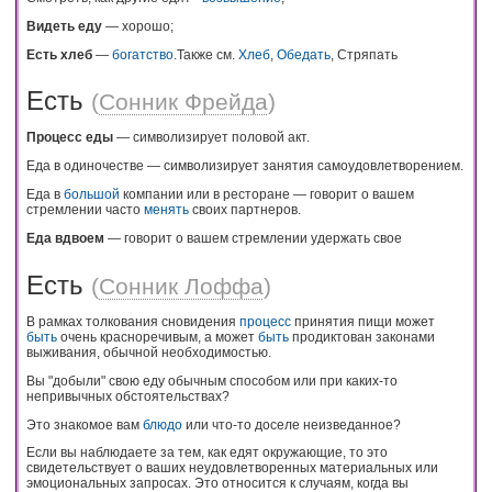
Видеть еду
— хорошо;
Есть хлеб
—
богатство
.Также см.
Хлеб
,
Обедать
, Стряпать
Есть
(
Сонник Фрейда
)
Процесс еды
— символизирует половой акт.
Еда в одиночестве — символизирует занятия самоудовлетворением.
Еда в
большой
компании или в ресторане — говорит о вашем
стремлении часто
менять
своих партнеров.
Еда вдвоем
— говорит о вашем стремлении удержать свое
Есть
(
Сонник Лоффа
)
В рамках толкования сновидения
процесс
принятия пищи может
быть
очень красноречивым, а может
быть
продиктован законами
выживания, обычной необходимостью.
Вы "добыли" свою еду обычным способом или при каких-то
непривычных обстоятельствах?
Это знакомое вам
блюдо
или что-то доселе неизведанное?
Если вы наблюдаете за тем, как едят окружающие, то это
свидетельствует о ваших неудовлетворенных материальных или
эмоциональных запросах. Это относится к случаям, когда вы