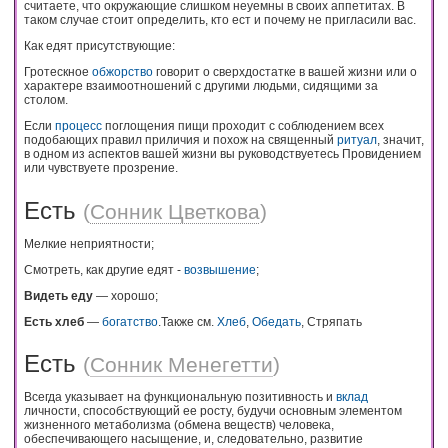
считаете, что окружающие слишком неуемны в своих аппетитах. В
таком случае стоит определить, кто ест и почему не пригласили вас.
Как едят присутствующие:
Гротескное
обжорство
говорит о сверхдостатке в вашей жизни или о
характере взаимоотношений с другими людьми, сидящими за
столом.
Если
процесс
поглощения пищи проходит с соблюдением всех
подобающих правил приличия и похож на священный
ритуал
, значит,
в одном из аспектов вашей жизни вы руководствуетесь Провидением
или чувствуете прозрение.
Есть
(
Сонник Цветкова
)
Мелкие неприятности;
Смотреть, как другие едят -
возвышение
;
Видеть еду
— хорошо;
Есть хлеб
—
богатство
.Также см.
Хлеб
,
Обедать
, Стряпать
Есть
(
Сонник Менегетти
)
Всегда указывает на функциональную позитивность и
вклад
личности, способствующий ее росту, будучи основным элементом
жизненного метаболизма (обмена веществ) человека,
обеспечивающего насыщение, и, следовательно, развитие