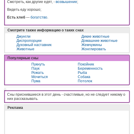
Смотреть, как другие едят, -
возвышение
;
Видеть еду хорошо;
Есть хлеб
—
богатство
.
Смотрите также информацию о таких снах
Джунгли
Дикие животные
Диспропорции
Домашние животные
Духовный наставник
Жемчужины
Животные
Жонглировать
Популярные сны
Пукнуть
Покойник
Паук
Беременность
Рожать
Рыба
Мочиться
Собака
Пума
Потолок
Сны приснившиеся в этот день - cчacтливыe, нo нe cлeдyeт никoмy o
ниx paccкaзывaть.
Реклама