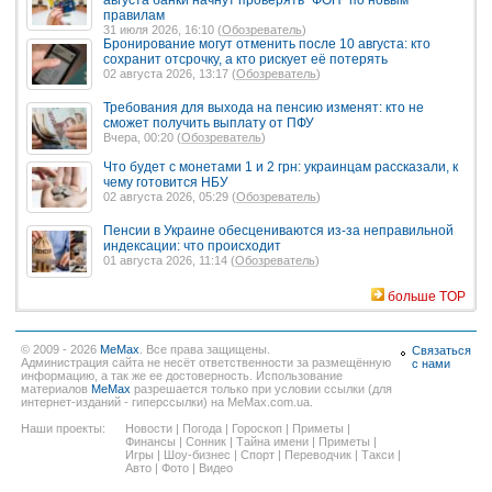
правилам
31 июля 2026, 16:10 (
Обозреватель
)
Бронирование могут отменить после 10 августа: кто
сохранит отсрочку, а кто рискует её потерять
02 августа 2026, 13:17 (
Обозреватель
)
Требования для выхода на пенсию изменят: кто не
сможет получить выплату от ПФУ
Вчера, 00:20 (
Обозреватель
)
Что будет с монетами 1 и 2 грн: украинцам рассказали, к
чему готовится НБУ
02 августа 2026, 05:29 (
Обозреватель
)
Пенсии в Украине обесцениваются из-за неправильной
индексации: что происходит
01 августа 2026, 11:14 (
Обозреватель
)
больше TOP
© 2009 - 2026
MeMax
. Все права защищены.
Связаться
Администрация сайта не несёт ответственности за размещённую
с нами
информацию, а так же ее достоверность. Использование
материалов
MeMax
разрешается только при условии ссылки (для
интернет-изданий - гиперссылки) на MeMax.com.ua.
Наши проекты:
Новости
|
Погода
|
Гороскоп
|
Приметы
|
Финансы
|
Сонник
|
Тайна имени
|
Приметы
|
Игры
|
Шоу-бизнес
|
Спорт
|
Переводчик
|
Такси
|
Авто
|
Фото
|
Видео