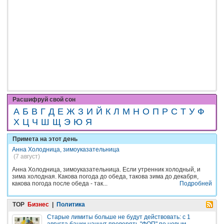
Расшифруй свой сон
А
Б
В
Г
Д
Е
Ж
З
И
Й
К
Л
М
Н
О
П
Р
С
Т
У
Ф
Х
Ц
Ч
Ш
Щ
Э
Ю
Я
Примета на этот день
Анна Холодница, зимоуказательница
(7 август)
Анна Холодница, зимоуказательница. Если утренник холодный, и
зима холодная. Какова погода до обеда, такова зима до декабря,
какова погода после обеда - так...
Подробней
TOP
Бизнес
|
Политика
Старые лимиты больше не будут действовать: с 1
августа банки начнут проверять "ФОП" по новым