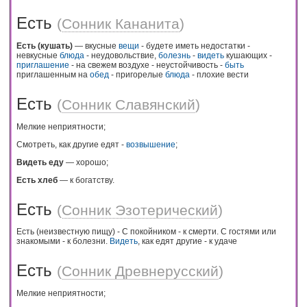
Есть
(
Сонник Кананита
)
Есть (кушать)
— вкусные
вещи
- будете иметь недостатки -
невкусные
блюда
- неудовольствие,
болезнь
-
видеть
кушающих -
приглашение
- на свежем воздухе - неустойчивость -
быть
приглашенным на
обед
- пригорелые
блюда
- плохие вести
Есть
(
Сонник Славянский
)
Мелкие неприятности;
Смотреть, как другие едят -
возвышение
;
Видеть еду
— хорошо;
Есть хлеб
— к богатству.
Есть
(
Сонник Эзотерический
)
Есть (неизвестную пищу) - С покойником - к смерти. С гостями или
знакомыми - к болезни.
Видеть
, как едят другие - к удаче
Есть
(
Сонник Древнерусский
)
Мелкие неприятности;