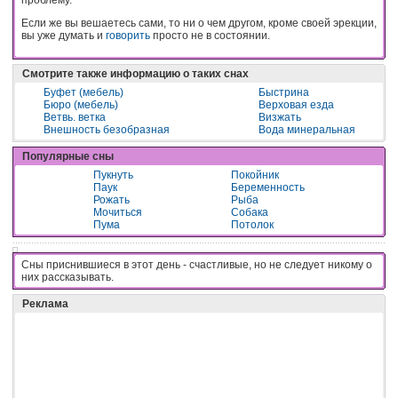
Если же вы вешаетесь сами, то ни о чем другом, кроме своей эрекции,
вы уже думать и
говорить
просто не в состоянии.
Смотрите также информацию о таких снах
Буфет (мебель)
Быстрина
Бюро (мебель)
Верховая езда
Ветвь. ветка
Визжать
Внешность безобразная
Вода минеральная
Популярные сны
Пукнуть
Покойник
Паук
Беременность
Рожать
Рыба
Мочиться
Собака
Пума
Потолок
Сны приснившиеся в этот день - cчacтливыe, нo нe cлeдyeт никoмy o
ниx paccкaзывaть.
Реклама