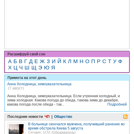
Расшифруй свой сон
А
Б
В
Г
Д
Е
Ж
З
И
Й
К
Л
М
Н
О
П
Р
С
Т
У
Ф
Х
Ц
Ч
Ш
Щ
Э
Ю
Я
Примета на этот день
Анна Холодница, зимоуказательница
(7 август)
Анна Холодница, зимоуказательница. Если утренник холодный, и
зима холодная. Какова погода до обеда, такова зима до декабря,
какова погода после обеда - так...
Подробней
Последние новости
ЧП
|
Общество
В больнице скончался мужчина, получивший ранение во
время обстрела Киева 5 августа
Сегодня, 12:51 (
Обозреватель
)