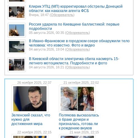
Клирик УПЦ (МП) корректировал обстрелы Донецкой
области: как наказали агента ФСБ
Вчера, 18:47 (
Обозреватель
)
Россия ударила по Киевщине баллистикой: первые
подробности
05 августа 2026, 00:35 (
Обозреватель
)
В Ивано-Франковске в городском озере обнаружили тело
человека: что известно. Фото и видео
04 августа 2026, 19:04 (
Обозреватель
)
В Киевской области электричка сбила насмерть 15-
летнего мотоциклиста. Подробности и фото
04 августа 2026, 16:21 (
Обозреватель
)
26 ноября 2025, 22:37
21 октября 2025, 22:02
Зеленский сказал, что
Полякова высказалась
нужно для
о браке дочери и
достижения мира
призналась, готова ли
к рождению внуков
22 ноября 2025, 22:15
21 мая 2026, 22:15