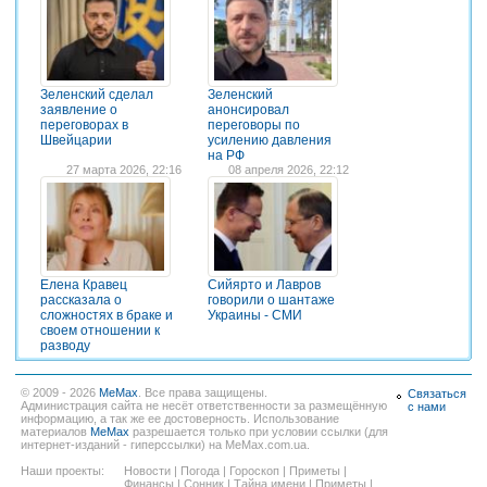
Зеленский сделал
Зеленский
заявление о
анонсировал
переговорах в
переговоры по
Швейцарии
усилению давления
на РФ
27 марта 2026, 22:16
08 апреля 2026, 22:12
Елена Кравец
Сийярто и Лавров
рассказала о
говорили о шантаже
сложностях в браке и
Украины - СМИ
своем отношении к
разводу
© 2009 - 2026
MeMax
. Все права защищены.
Связаться
Администрация сайта не несёт ответственности за размещённую
с нами
информацию, а так же ее достоверность. Использование
материалов
MeMax
разрешается только при условии ссылки (для
интернет-изданий - гиперссылки) на MeMax.com.ua.
Наши проекты:
Новости
|
Погода
|
Гороскоп
|
Приметы
|
Финансы
|
Сонник
|
Тайна имени
|
Приметы
|