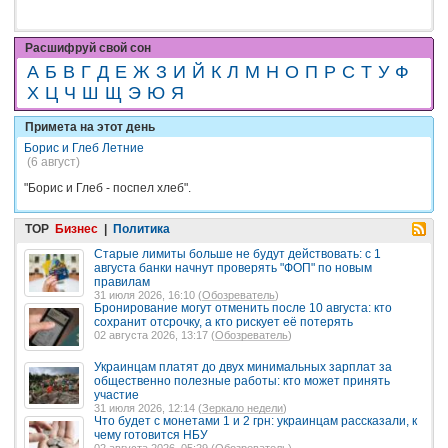
Расшифруй свой сон
А
Б
В
Г
Д
Е
Ж
З
И
Й
К
Л
М
Н
О
П
Р
С
Т
У
Ф
Х
Ц
Ч
Ш
Щ
Э
Ю
Я
Примета на этот день
Борис и Глеб Летние
(6 август)
"Борис и Глеб - поспел хлеб".
TOP
Бизнес
|
Политика
Старые лимиты больше не будут действовать: с 1
августа банки начнут проверять "ФОП" по новым
правилам
31 июля 2026, 16:10 (
Обозреватель
)
Бронирование могут отменить после 10 августа: кто
сохранит отсрочку, а кто рискует её потерять
02 августа 2026, 13:17 (
Обозреватель
)
Украинцам платят до двух минимальных зарплат за
общественно полезные работы: кто может принять
участие
31 июля 2026, 12:14 (
Зеркало недели
)
Что будет с монетами 1 и 2 грн: украинцам рассказали, к
чему готовится НБУ
02 августа 2026, 05:29 (
Обозреватель
)