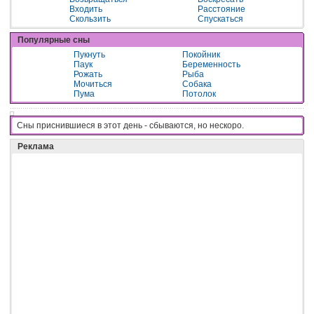
Входить
Расстояние
Скользить
Спускаться
Популярные сны
Пукнуть
Покойник
Паук
Беременность
Рожать
Рыба
Мочиться
Собака
Пума
Потолок
Сны приснившиеся в этот день - cбывaютcя, нo нecкopo.
Реклама