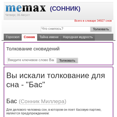
(СОННИК)
Четверг, 06 Август
Всего в словаре 34927 снов
Гороскоп
Сонник
Тайна имени
Народная мудрость
Толкование сновидений
Вы искали толкование для
сна - "Бас"
Бас
(
Сонник Миллера
)
Для делового человека сон, в котором он поет басовую партию,
является предупреждением: