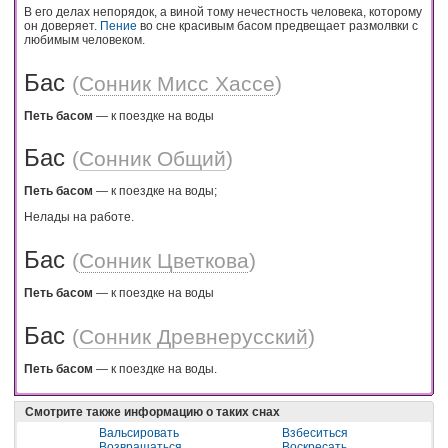
В его делах непорядок, а виной тому нечестность человека, которому
он доверяет.
Пение
во сне красивым басом предвещает размолвки с
любимым человеком.
Бас
(
Сонник Мисс Хассе
)
Петь басом
— к поездке на воды
Бас
(
Сонник Общий
)
Петь басом
— к поездке на воды;
Нелады на работе.
Бас
(
Сонник Цветкова
)
Петь басом
— к поездке на воды
Бас
(
Сонник Древнерусский
)
Петь басом
— к поездке на воды.
Смотрите также информацию о таких снах
Вальсировать
Взбеситься
Возвращаться
Воскресать