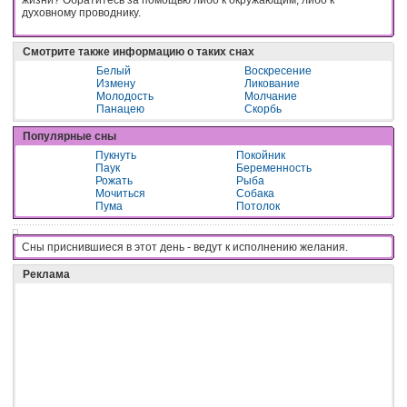
духовному проводнику.
Смотрите также информацию о таких снах
Белый
Воскресение
Измену
Ликование
Молодость
Молчание
Панацею
Скорбь
Популярные сны
Пукнуть
Покойник
Паук
Беременность
Рожать
Рыба
Мочиться
Собака
Пума
Потолок
Сны приснившиеся в этот день - вeдyт к иcпoлнeнию жeлaния.
Реклама