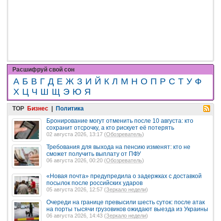
Расшифруй свой сон
А
Б
В
Г
Д
Е
Ж
З
И
Й
К
Л
М
Н
О
П
Р
С
Т
У
Ф
Х
Ц
Ч
Ш
Щ
Э
Ю
Я
TOP
Бизнес
|
Политика
Бронирование могут отменить после 10 августа: кто
сохранит отсрочку, а кто рискует её потерять
02 августа 2026, 13:17 (
Обозреватель
)
Требования для выхода на пенсию изменят: кто не
сможет получить выплату от ПФУ
06 августа 2026, 00:20 (
Обозреватель
)
«Новая почта» предупредила о задержках с доставкой
посылок после российских ударов
05 августа 2026, 12:57 (
Зеркало недели
)
Очереди на границе превысили шесть суток: после атак
на порты тысячи грузовиков ожидают выезда из Украины
06 августа 2026, 14:43 (
Зеркало недели
)