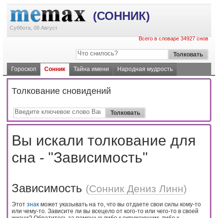
(СОННИК)
Суббота, 08 Август
Всего в словаре 34927 снов
Гороскоп
Сонник
Тайна имени
Народная мудрость
Толкование сновидений
Вы искали толкование для
сна - "Зависимость"
Зависимость
(
Сонник Дениз Линн
)
Этот
знак
может указывать на то, что вы отдаете свои силы кому-то
или чему-то. Зависите ли вы всецело от кого-то или чего-то в своей
жизни? Обратитесь за помощью либо к окружающим, либо к