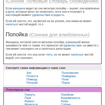
(
Сонник Толковый словарь сновидений
)
Если
женщина
видит во сне веселую попойку – значит, она вовлечена
в
дела
, которые могут ее опорочить, хотя она и получает в
настоящий момент
удовольствие
и
радость
.
Если ей снится, что, несмотря на ее усилия, она никак не может
напиться
чистой водой, то о
Попойка
(
Сонник для влюбленных
)
Женщина, которой снится веселая попойка, в реальной жизни
занимается чем-то таким, что приносит ей
удовольствие
, но вместе с
тем может опозорить ее и запятнать репутацию.
Если ей снится, что она хочет
пить
, но не может
напиться
чистой
водой, это означает,
Смотрите также информацию о таких снах
Зло
Полномочия
Полнота
Помидоры
Помощь
Пони
Попугай
Порок
Популярные сны
Пукнуть
Покойник
Паук
Беременность
Рожать
Рыба
Мочиться
Собака