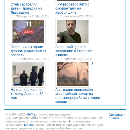
Отец застрелил
ГУР взорвало авто с
детей. Трагедия на
оккупантами на
Львовщине
Херсонщине
26 апреля 2026, 22:25
18 апреля 2026, 22:15
Пограничник одним
Зеленский сделал
дроном уничтожил 11
заявление о стрельбе
россиян
в Киеве
17 января 2026, 22:29
16 апреля 2026, 22:45
В
На границе изъяли
Австралии произошёл
технику Apple на 35
масштабный пожар на
млн
нефтеперерабатывающем
заводе
© 2009 - 2026
MeMax
. Все права защищены.
Связаться
Администрация сайта не несёт ответственности за размещённую
с нами
информацию, а так же ее достоверность. Использование
материалов
MeMax
разрешается только при условии ссылки (для
интернет-изданий - гиперссылки) на MeMax.com.ua.