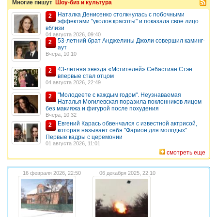
Многие пишут
Шоу-биз и культура
Наталка Денисенко столкнулась с побочными
2
эффектами "уколов красоты" и показала свое лицо
вблизи
04 августа 2026, 09:40
53-летний брат Анджелины Джоли совершил каминг-
2
аут
Вчера, 10:10
43-летняя звезда «Мстителей» Себастиан Стэн
2
впервые стал отцом
04 августа 2026, 22:49
"Молодеете с каждым годом". Неузнаваемая
2
Наталья Могилевская поразила поклонников лицом
без макияжа и фигурой после похудения
Вчера, 10:32
Евгений Карась обвенчался с известной актрисой,
2
которая называет себя "Фарион для молодых".
Первые кадры с церемонии
01 августа 2026, 11:01
смотреть еще
16 февраля 2026, 22:50
06 декабря 2025, 22:10