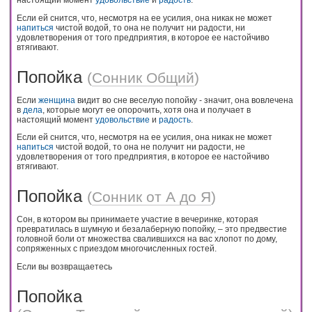
Если ей снится, что, несмотря на ее усилия, она никак не может
напиться
чистой водой, то она не получит ни радости, ни
удовлетворения от того предприятия, в которое ее настойчиво
втягивают.
Попойка
(
Сонник Общий
)
Если
женщина
видит во сне веселую попойку - значит, она вовлечена
в
дела
, которые могут ее опорочить, хотя она и получает в
настоящий момент
удовольствие
и
радость
.
Если ей снится, что, несмотря на ее усилия, она никак не может
напиться
чистой водой, то она не получит ни радости, не
удовлетворения от того предприятия, в которое ее настойчиво
втягивают.
Попойка
(
Сонник от А до Я
)
Сон, в котором вы принимаете участие в вечеринке, которая
превратилась в шумную и безалаберную попойку, – это предвестие
головной боли от множества свалившихся на вас хлопот по дому,
сопряженных с приездом многочисленных гостей.
Если вы возвращаетесь
Попойка