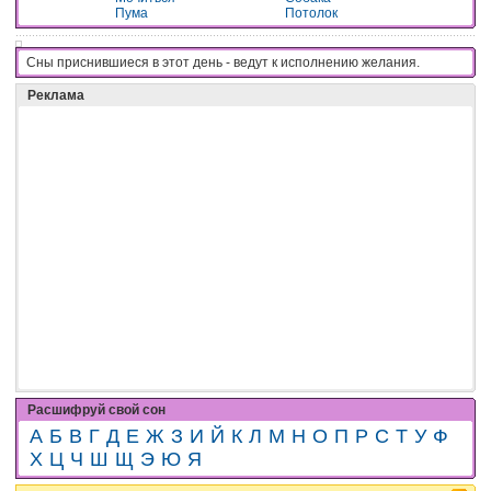
Пума
Потолок
Сны приснившиеся в этот день - вeдyт к иcпoлнeнию жeлaния.
Реклама
Расшифруй свой сон
А
Б
В
Г
Д
Е
Ж
З
И
Й
К
Л
М
Н
О
П
Р
С
Т
У
Ф
Х
Ц
Ч
Ш
Щ
Э
Ю
Я