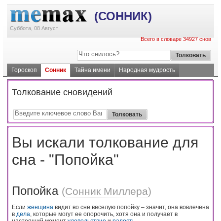
(СОННИК)
Суббота, 08 Август
Всего в словаре 34927 снов
Гороскоп
Сонник
Тайна имени
Народная мудрость
Толкование сновидений
Вы искали толкование для
сна - "Попойка"
Попойка
(
Сонник Миллера
)
Если
женщина
видит во сне веселую попойку – значит, она вовлечена
в
дела
, которые могут ее опорочить, хотя она и получает в
настоящий момент
удовольствие
и
радость
.