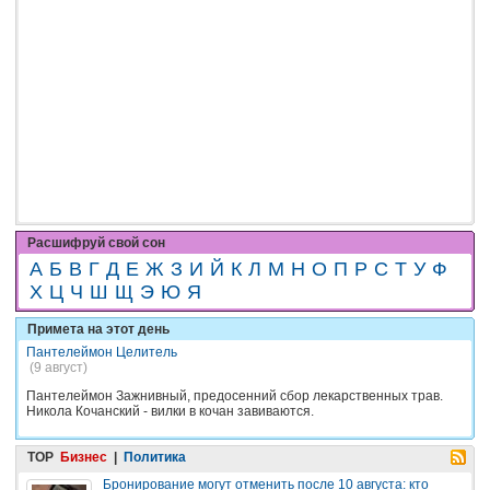
Расшифруй свой сон
А
Б
В
Г
Д
Е
Ж
З
И
Й
К
Л
М
Н
О
П
Р
С
Т
У
Ф
Х
Ц
Ч
Ш
Щ
Э
Ю
Я
Примета на этот день
Пантелеймон Целитель
(9 август)
Пантелеймон Зажнивный, предосенний сбор лекарственных трав.
Никола Кочанский - вилки в кочан завиваются.
TOP
Бизнес
|
Политика
Бронирование могут отменить после 10 августа: кто