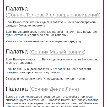
Палатка
(
Сонник Толковый словарь сновидений
)
Если Вам снится, что Вы сидите в палатке – Вас в скором времени
ожидают большие перемены.
Если Вы увидите сразу несколько палаток – значит, Вам предстоит
путешествие
в неприятной для Вас компании.
Рваные или поваленные палатки предвещают грядущу
Палатка
(
Сонник Малый сонник
)
Если Вам приснилось, что Вы находитесь в палатке, то Вас ожидают
крупные перемены.
Если во сне Вы видите палаточный
городок
, то Вам предстоит
поездка
с малоприятными попутчиками.
Старые и порванные палатки предвещают неприятности.
Палатка
(
Сонник Дениз Линн
)
Всякое
строение
, предназначенное для того, чтобы в нем жили,
символизирует собственное Я. Палатка может
быть
знаком
чувства
непостоянства. Чувствуете ли вы в себе непостоянство? Разве ваш
образ
самого себя еще не сформировался? Заявите себе: