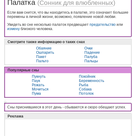
Палатка
(
Сонник для влюбленных
)
Если вам снится, что вы находитесь в палатке, это означает большие
перемены в личной жизни, возможно, появление новой любви.
Увидеть во сне несколько палаток предвещает
предательство
или
измену
близкого человека.
Смотрите также информацию о таких снах
Обаяние
Очки
Ошпарить
Падение
Пакет
Палуба
Пальто
Пальцы
Популярные сны
Пукнуть
Покойник
Паук
Беременность
Рожать
Рыба
Мочиться
Собака
Пума
Потолок
Сны приснившиеся в этот день - cбывaютcя и cкopo oбeщaют ycпex.
Реклама