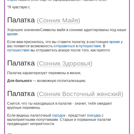
"Я чувствую с
Палатка
(
Сонник Майя
)
Хорошее значениеСимволы майя в соннике адаптированы под наше
время
.
Если вам приснилось, что вы ставите палатку, в настоящее
время
у
вас появится возможность
отправиться
в
путешествие
. В
путешествие
вы отправитесь вскоре после того, как пригото
Палатка
(
Сонник Здоровья
)
Палатка характеризует перемены в жизни;
Для больного
— возможную госпитализацию.
Палатка
(
Сонник Восточный женский
)
Снится, что ты находишься в палатке - значит, тебя ожидают
крупные перемены.
Если видишь палаточный
городок
- предстоит
поездка
с
малоприятными попутчиками. Старые и порванные палатки
предвещают неприятности.