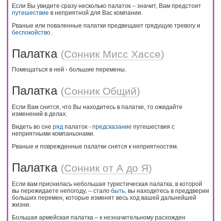
Если Вы увидите сразу несколько палаток – значит, Вам предстоит
путешествие
в неприятной для Вас компании.
Рваные или поваленные палатки предвещают грядущую тревогу и
беспокойство
.
Палатка
(
Сонник Мисс Хассе
)
Помещаться в ней - большие перемены.
Палатка
(
Сонник Общий
)
Если Вам снится, что Вы находитесь в палатке, то ожидайте
изменений в делах.
Видеть во сне
ряд
палаток -
предсказание
путешествия с
неприятными компаньонами.
Рваные и поврежденные палатки снятся к неприятностям.
Палатка
(
Сонник от А до Я
)
Если вам приснилась небольшая туристическая палатка, в которой
вы пережидаете непогоду, – стало
быть
, вы находитесь в преддверии
больших перемен, которые изменят весь ход вашей дальнейшей
жизни.
Большая армейская палатка – к незначительному расхожден