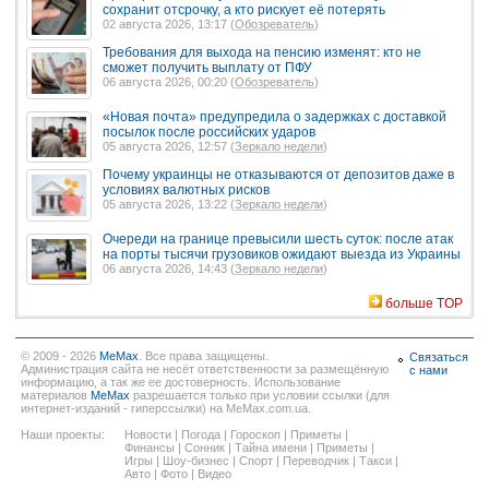
сохранит отсрочку, а кто рискует её потерять
02 августа 2026, 13:17 (
Обозреватель
)
Требования для выхода на пенсию изменят: кто не
сможет получить выплату от ПФУ
06 августа 2026, 00:20 (
Обозреватель
)
«Новая почта» предупредила о задержках с доставкой
посылок после российских ударов
05 августа 2026, 12:57 (
Зеркало недели
)
Почему украинцы не отказываются от депозитов даже в
условиях валютных рисков
05 августа 2026, 13:22 (
Зеркало недели
)
Очереди на границе превысили шесть суток: после атак
на порты тысячи грузовиков ожидают выезда из Украины
06 августа 2026, 14:43 (
Зеркало недели
)
больше TOP
© 2009 - 2026
MeMax
. Все права защищены.
Связаться
Администрация сайта не несёт ответственности за размещённую
с нами
информацию, а так же ее достоверность. Использование
материалов
MeMax
разрешается только при условии ссылки (для
интернет-изданий - гиперссылки) на MeMax.com.ua.
Наши проекты:
Новости
|
Погода
|
Гороскоп
|
Приметы
|
Финансы
|
Сонник
|
Тайна имени
|
Приметы
|
Игры
|
Шоу-бизнес
|
Спорт
|
Переводчик
|
Такси
|
Авто
|
Фото
|
Видео