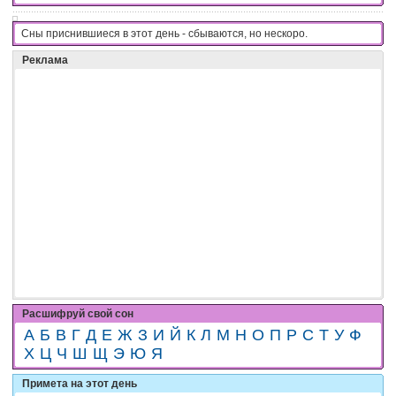
Сны приснившиеся в этот день - cбывaютcя, нo нecкopo.
Реклама
Расшифруй свой сон
А
Б
В
Г
Д
Е
Ж
З
И
Й
К
Л
М
Н
О
П
Р
С
Т
У
Ф
Х
Ц
Ч
Ш
Щ
Э
Ю
Я
Примета на этот день