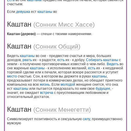
счастьем.
Если
девушка
ест
каштаны
во
Каштан
(
Сонник Мисс Хассе
)
Каштан (дерево)
— спеши с твоими намерениями.
Каштан
(
Сонник Общий
)
Видеть
каштаны
во сне - предвестие счастья и мира, больших
доходов,
рвать
их - к радости,
есть
их - к добру.
Собирать
каштаны
с
земли - к получению противоречивых известий о чем-либо.
Видеть
во
сне жареные
каштаны
- к исполнению желаний,
есть
их - к неудачной
торговой сделке или к печали, которая вскоре рассеется и уступит
место
счастью. Сон, в котором вы держите в руках
каштаны
,
предсказывает потери в коммерческих делах, но обещает приятного
компаньона на всю
жизнь
. Если
молодой
женщине снится, что она
ест
каштаны
или пытается предсказать по ним свое
будущее
, -
значит, ее ожидает
встреча
с преуспевающим любовником и
относительный достаток.
Каштан
(
Сонник Менегетти
)
Символизирует позитивность и сексуальную
силу
, преимущественно
мужскую