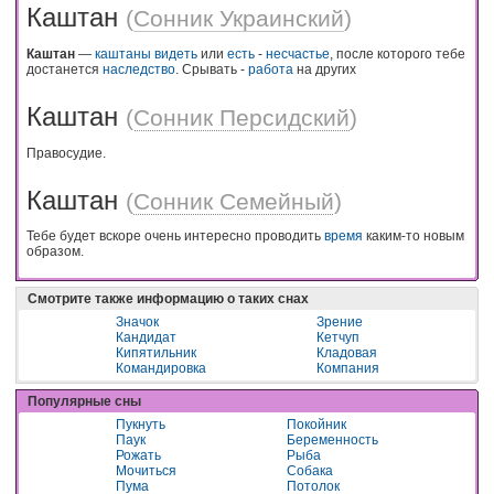
Каштан
(
Сонник Украинский
)
Каштан
—
каштаны
видеть
или
есть
-
несчастье
, после которого тебе
достанется
наследство
. Срывать -
работа
на других
Каштан
(
Сонник Персидский
)
Правосудие.
Каштан
(
Сонник Семейный
)
Тебе будет вскоре очень интересно проводить
время
каким-то новым
образом.
Смотрите также информацию о таких снах
Значок
Зрение
Кандидат
Кетчуп
Кипятильник
Кладовая
Командировка
Компания
Популярные сны
Пукнуть
Покойник
Паук
Беременность
Рожать
Рыба
Мочиться
Собака
Пума
Потолок