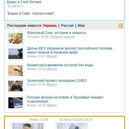
Борис и Глеб Летние
(6 август)
"Борис и Глеб - поспел хлеб".
Последние новости
Украина
|
Россия
|
Мир
Яблочный Спас: история и запреты
Сегодня, 00:49 (
Зеркало недели
)
Дроны ВСУ обрушили экспорт российского топлива
через Черное и Азовское моря
Вчера, 22:07 (
Bigmir
)
Краматорск временно остался без воды
Вчера, 22:06 (
Bigmir
)
Зеленский провел заседание СНБО
Вчера, 22:06 (
Bigmir
)
Русская музыка на пляже: в Трускавце накажут
отдыхающих
Вчера, 22:06 (
Bigmir
)
Вчера, 17:38
03 августа 2026, 09:26