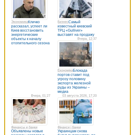
Экономика
Кличко
Бизнес
Самый
рассказал, успеет ли
известный киевский
Киев восстановить
ТРЦ «Gulliver»
энергетические
выставят на продажу
объекты к началу
Вчера, 12:37
отопительного сезона
Економіка
Блокада
портов ставит под
угрозу половину
экспорта железной
руды из Украины –
медиа
Вчера, 01:27
03 августа 2026, 17:20
Финансы и банки
Фінанси і банки
Объявлены новые
Украинцам снова