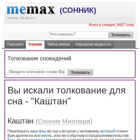
(СОННИК)
Четверг, 06 Август
Всего в словаре 34927 снов
Гороскоп
Сонник
Тайна имени
Народная мудрость
Толкование сновидений
Вы искали толкование для
сна - "Каштан"
Каштан
(
Сонник Миллера
)
Перебирать
каштаны
во сне к встрече с человеком,
который
станет
Вам другом на всю
жизнь
, или же к убыткам в предпринимательстве.
Есть
во сне
каштаны
предвестие недолгой печали, которая сменится