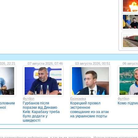
026, 22:21
07 августа 2026, 07:46
03 августа 2026, 00:51
06 август
Футбол
Економіка
Футбол
головним
Гурбанов після
Корецкий провел
Комо підпи
рної
поразки від Динамо
экстренное
Київ: Карабаху треба
совещание из-за атак
було додати у
на украинские порты
швидкості
 за размещённую информацию, а так же ее достоверность. Использование материало