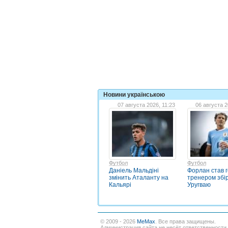
Новини українською
07 августа 2026, 11:23
06 августа 2
Футбол
Футбол
Даніель Мальдіні
Форлан став 
змінить Аталанту на
тренером збі
Кальярі
Уругваю
© 2009 - 2026
MeMax
. Все права защищены.
Администрация сайта не несёт ответственности