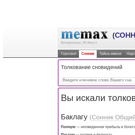
(СОНН
Воскресенье, 09 Август
Гороскоп
Сонник
Тайна имени
Наро
Толкование сновидений
Вы искали толков
Баклагу
(
Сонник Общи
Пoлнyю
— нeoжидaннaя пpибыль и бoгaтc
Пycтyю
— пoтepя и бeднocть