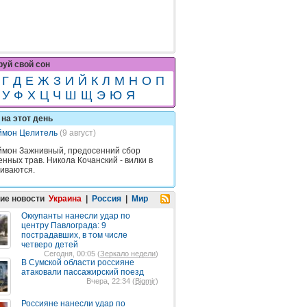
уй свой сон
Г
Д
Е
Ж
З
И
Й
К
Л
М
Н
О
П
У
Ф
Х
Ц
Ч
Ш
Щ
Э
Ю
Я
на этот день
ймон Целитель
(9 август)
мон Зажнивный, предосенний сбор
енных трав. Никола Кочанский - вилки в
виваются.
ие новости
Украина
|
Россия
|
Мир
Оккупанты нанесли удар по
центру Павлограда: 9
пострадавших, в том числе
четверо детей
Сегодня, 00:05 (
Зеркало недели
)
В Сумской области россияне
атаковали пассажирский поезд
Вчера, 22:34 (
Bigmir
)
Россияне нанесли удар по