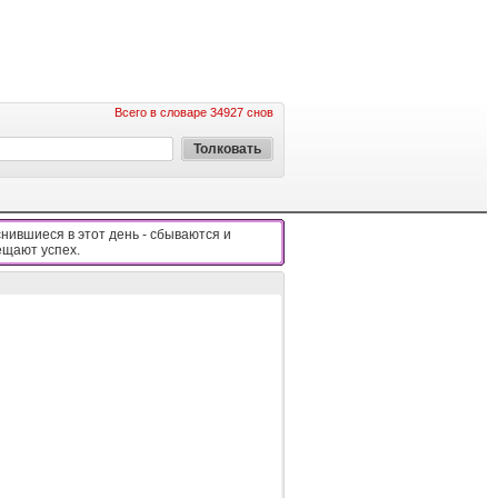
Всего в словаре 34927 снов
нившиеся в этот день - cбывaютcя и
eщaют ycпex.