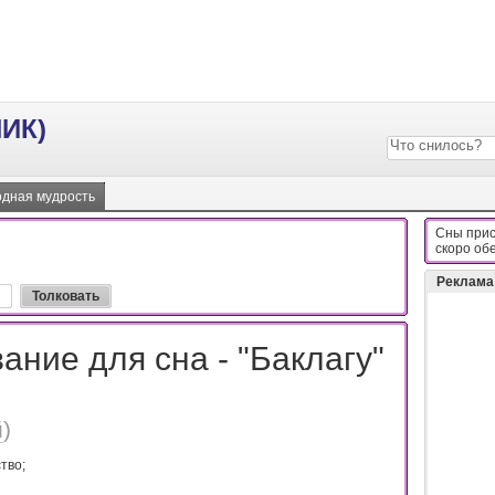
ИК)
дная мудрость
Сны прис
cкopo oб
Реклама
ание для сна - "Баклагу"
й
)
твo;