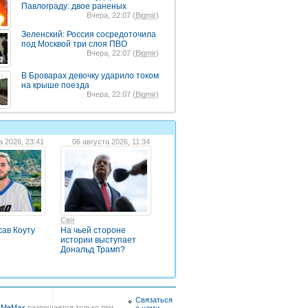
Павлограду: двое раненых
Вчера, 22:07 (
Bigmir
)
Зеленский: Россия сосредоточила
под Москвой три слоя ПВО
Вчера, 22:07 (
Bigmir
)
В Броварах девочку ударило током
на крыше поезда
Вчера, 22:07 (
Bigmir
)
а 2026, 23:41
06 августа 2026, 11:34
Світ
сав Коуту
На чьей стороне
истории выступает
Дональд Трамп?
Связаться
в
MeMax
разрешается только при
с нами