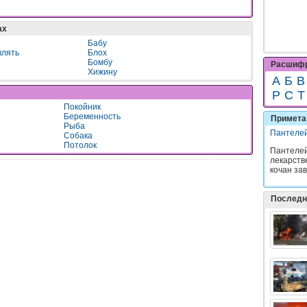
ах
Бабу
влять
Блох
Бомбу
Расшифр
Хижину
А
Б
В
Р
С
Т
Покойник
Беременность
Примета 
Рыба
Пантеле
Собака
Потолок
Пантелей
лекарств
кочан за
Последн