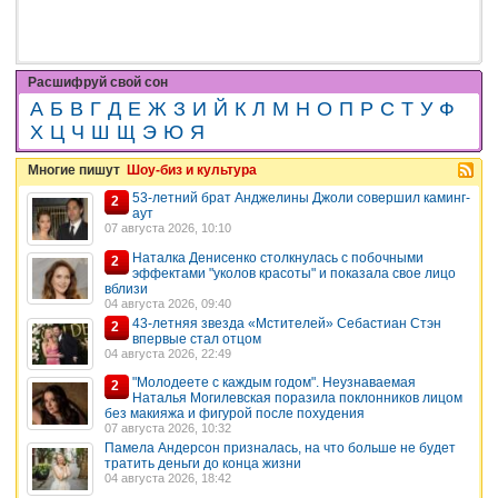
Расшифруй свой сон
А
Б
В
Г
Д
Е
Ж
З
И
Й
К
Л
М
Н
О
П
Р
С
Т
У
Ф
Х
Ц
Ч
Ш
Щ
Э
Ю
Я
Многие пишут
Шоу-биз и культура
53-летний брат Анджелины Джоли совершил каминг-
2
аут
07 августа 2026, 10:10
Наталка Денисенко столкнулась с побочными
2
эффектами "уколов красоты" и показала свое лицо
вблизи
04 августа 2026, 09:40
43-летняя звезда «Мстителей» Себастиан Стэн
2
впервые стал отцом
04 августа 2026, 22:49
"Молодеете с каждым годом". Неузнаваемая
2
Наталья Могилевская поразила поклонников лицом
без макияжа и фигурой после похудения
07 августа 2026, 10:32
Памела Андерсон призналась, на что больше не будет
тратить деньги до конца жизни
04 августа 2026, 18:42