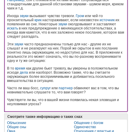
стандартными для данной обстановки звуками - шумом моря, криком
чаек и т.д.
Иногда
звуки
вызывают чувство тревоги.
Гром
или чей-то
пронзительный
крик
настораживают, если неизвестен
источник
их
появления во сне. Некоторые
звуки
околдовывают и заставляют
искать
в них предупреждение о меняющихся обстоятельствах, а
иногда вам кажется, что в них заложено некое послание, которое вам
следует разгадать.
Эти
звуки
часто предназначены только для нас - другие их не
слышат и не реагируют на них. Порой же скрытое в них послание
понятно лишь окружающим, но недоступно для нас. В приложении к
реальности это может означать, что вы по-разному воспринимаете
одну и ту же ситуацию:
В то
время
как другие бьют тревогу, вы уверены в положительном
исходе
дела
или наоборот. Возможно также, что вы считаете
окружающих более восприимчивыми и добиваетесь посильного
вмешательства в ситуацию.
Часто ли ваш босс,
супруг
или
партнер
обвиняют вас в том, что вы
невнимательно слушаете то, что вам говорят?
Чувствуете ли вы, что в вашей жизни появилась некая зловещая и
неуловимая угроза?
Смотрите также информацию о таких снах
Облысение
Общение с богом
Общие сны
Одиночество
Окна
Отношения с властью и