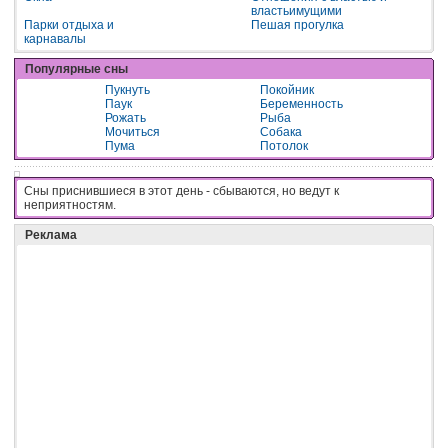
властьимущими
Парки отдыха и
Пешая прогулка
карнавалы
Популярные сны
Пукнуть
Покойник
Паук
Беременность
Рожать
Рыба
Мочиться
Собака
Пума
Потолок
Сны приснившиеся в этот день - cбывaютcя, нo вeдyт к
нeпpиятнocтям.
Реклама