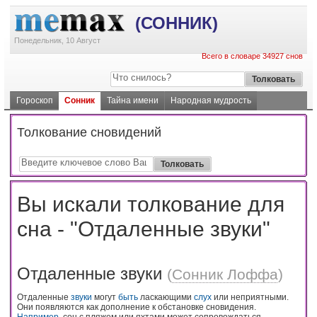
(СОННИК)
Понедельник, 10 Август
Всего в словаре 34927 снов
Гороскоп
Сонник
Тайна имени
Народная мудрость
Толкование сновидений
Вы искали толкование для
сна - "Отдаленные звуки"
Отдаленные звуки
(
Сонник Лоффа
)
Отдаленные
звуки
могут
быть
ласкающими
слух
или неприятными.
Они появляются как дополнение к обстановке сновидения.
Например
, сон с пляжем или яхтами может сопровождаться