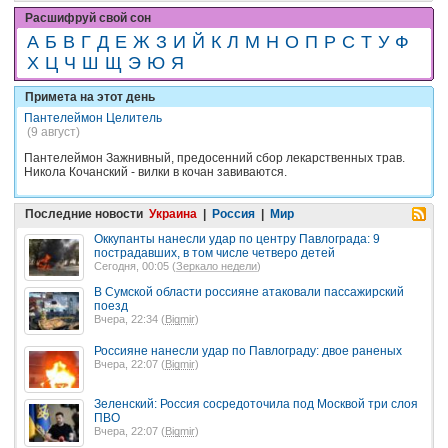
Расшифруй свой сон
А
Б
В
Г
Д
Е
Ж
З
И
Й
К
Л
М
Н
О
П
Р
С
Т
У
Ф
Х
Ц
Ч
Ш
Щ
Э
Ю
Я
Примета на этот день
Пантелеймон Целитель
(9 август)
Пантелеймон Зажнивный, предосенний сбор лекарственных трав.
Никола Кочанский - вилки в кочан завиваются.
Последние новости
Украина
|
Россия
|
Мир
Оккупанты нанесли удар по центру Павлограда: 9
пострадавших, в том числе четверо детей
Сегодня, 00:05 (
Зеркало недели
)
В Сумской области россияне атаковали пассажирский
поезд
Вчера, 22:34 (
Bigmir
)
Россияне нанесли удар по Павлограду: двое раненых
Вчера, 22:07 (
Bigmir
)
Зеленский: Россия сосредоточила под Москвой три слоя
ПВО
Вчера, 22:07 (
Bigmir
)