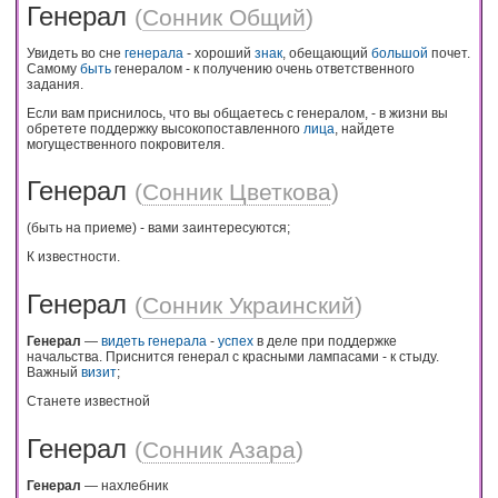
Генерал
(
Сонник Общий
)
Увидеть во сне
генерала
- хороший
знак
, обещающий
большой
почет.
Самому
быть
генералом - к получению очень ответственного
задания.
Если вам приснилось, что вы общаетесь с генералом, - в жизни вы
обретете поддержку высокопоставленного
лица
, найдете
могущественного покровителя.
Генерал
(
Сонник Цветкова
)
(быть на приеме) - вами заинтересуются;
К известности.
Генерал
(
Сонник Украинский
)
Генерал
—
видеть
генерала
-
успех
в деле при поддержке
начальства. Приснится генерал с красными лампасами - к стыду.
Важный
визит
;
Станете известной
Генерал
(
Сонник Азара
)
Генерал
— нахлебник