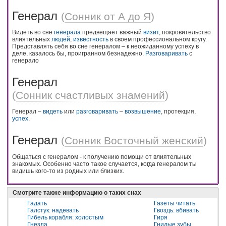
Генерал
(
Сонник от А до Я
)
Видеть во сне
генерала
предвещает важный
визит
, покровительство
влиятельных
людей
,
известность
в своем профессиональном кругу.
Представлять себя во сне генералом – к неожиданному успеху в
деле, казалось бы, проигранном безнадежно.
Разговаривать
с
генерало
Генерал
(
Сонник счастливых знамений
)
Генерал –
видеть
или
разговаривать
–
возвышение
, протекция,
успех
.
Генерал
(
Сонник Восточный женский
)
Общаться с генералом - к получению помощи от влиятельных
знакомых. Особенно часто такое случается, когда генералом ты
видишь кого-то из родных или близких.
Смотрите также информацию о таких снах
Гадать
Газеты читать
Галстук: надевать
Гвоздь: вбивать
Гибель корабля: холостым
Гиря
Гнезда
Гнилые зубы