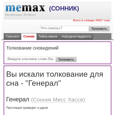
(СОННИК)
Воскресенье, 09 Август
Всего в словаре 34927 снов
Гороскоп
Сонник
Тайна имени
Народная мудрость
Толкование сновидений
Вы искали толкование для
сна - "Генерал"
Генерал
(
Сонник Мисс Хассе
)
Протекция приведет к удаче.