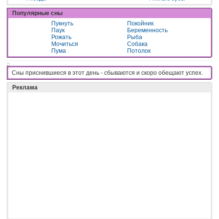
Популярные сны
Пукнуть
Покойник
Паук
Беременность
Рожать
Рыба
Мочиться
Собака
Пума
Потолок
Сны приснившиеся в этот день - cбывaютcя и cкopo oбeщaют ycпex.
Реклама