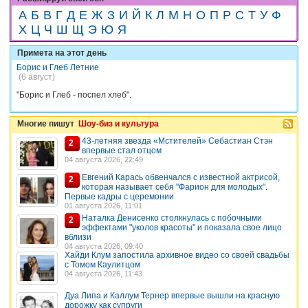
А
Б
В
Г
Д
Е
Ж
З
И
Й
К
Л
М
Н
О
П
Р
С
Т
У
Ф
Х
Ц
Ч
Ш
Щ
Э
Ю
Я
Примета на этот день
Борис и Глеб Летние
(6 август)
"Борис и Глеб - поспел хлеб".
Многие пишут
Шоу-биз и культура
43-летняя звезда «Мстителей» Себастиан Стэн
2
впервые стал отцом
04 августа 2026, 22:49
Евгений Карась обвенчался с известной актрисой,
2
которая называет себя "Фарион для молодых".
Первые кадры с церемонии
01 августа 2026, 11:01
Наталка Денисенко столкнулась с побочными
2
эффектами "уколов красоты" и показала свое лицо
вблизи
04 августа 2026, 09:40
Хайди Клум запостила архивное видео со своей свадьбы
с Томом Каулитцом
04 августа 2026, 11:43
Дуа Липа и Каллум Тернер впервые вышли на красную
дорожку как супруги