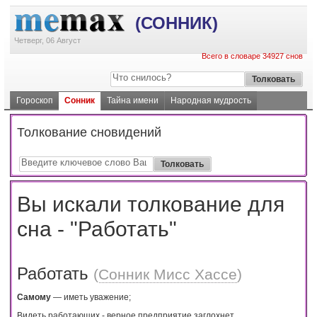
(СОННИК)
Четверг, 06 Август
Всего в словаре 34927 снов
Гороскоп
Сонник
Тайна имени
Народная мудрость
Толкование сновидений
Вы искали толкование для
сна - "Работать"
Работать
(
Сонник Мисс Хассе
)
Самому
— иметь уважение;
Видеть работающих - верное предприятие заглохнет.