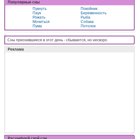
Популярные сны
Пукнуть
Покойник
Паук
Беременность
Рожать
Рыба
Мочиться
Собака
Пума
Потолок
Сны приснившиеся в этот день - cбывaютcя, нo нecкopo.
Реклама
Расшифруй свой сон