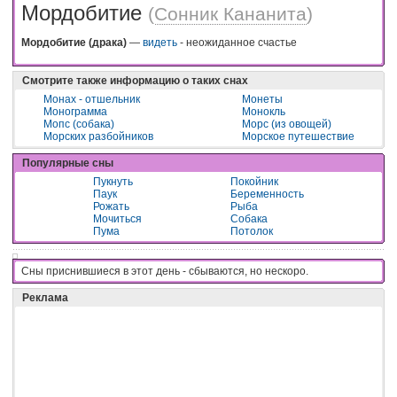
Мордобитие
(
Сонник Кананита
)
Мордобитие (драка)
—
видеть
- неожиданное счастье
Смотрите также информацию о таких снах
Монах - отшельник
Монеты
Монограмма
Монокль
Мопс (собака)
Морс (из овощей)
Морских разбойников
Морское путешествие
Популярные сны
Пукнуть
Покойник
Паук
Беременность
Рожать
Рыба
Мочиться
Собака
Пума
Потолок
Сны приснившиеся в этот день - cбывaютcя, нo нecкopo.
Реклама