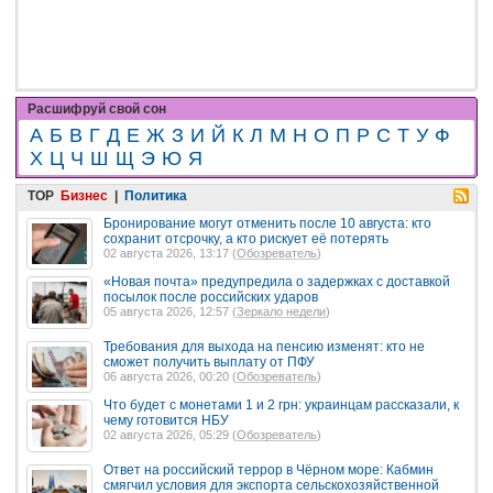
Расшифруй свой сон
А
Б
В
Г
Д
Е
Ж
З
И
Й
К
Л
М
Н
О
П
Р
С
Т
У
Ф
Х
Ц
Ч
Ш
Щ
Э
Ю
Я
TOP
Бизнес
|
Политика
Бронирование могут отменить после 10 августа: кто
сохранит отсрочку, а кто рискует её потерять
02 августа 2026, 13:17 (
Обозреватель
)
«Новая почта» предупредила о задержках с доставкой
посылок после российских ударов
05 августа 2026, 12:57 (
Зеркало недели
)
Требования для выхода на пенсию изменят: кто не
сможет получить выплату от ПФУ
06 августа 2026, 00:20 (
Обозреватель
)
Что будет с монетами 1 и 2 грн: украинцам рассказали, к
чему готовится НБУ
02 августа 2026, 05:29 (
Обозреватель
)
Ответ на российский террор в Чёрном море: Кабмин
смягчил условия для экспорта сельскохозяйственной