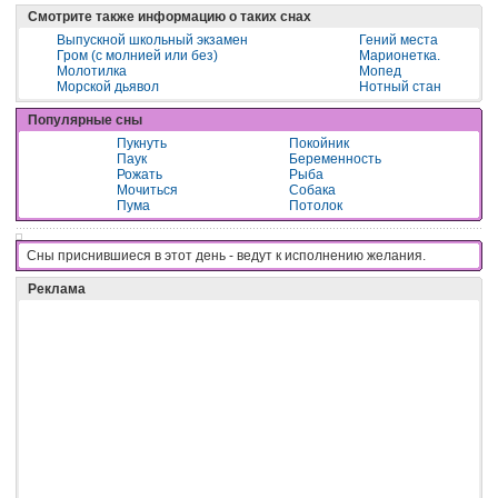
Смотрите также информацию о таких снах
Выпускной школьный экзамен
Гений места
Гром (с молнией или без)
Марионетка.
Молотилка
Мопед
Морской дьявол
Нотный стан
Популярные сны
Пукнуть
Покойник
Паук
Беременность
Рожать
Рыба
Мочиться
Собака
Пума
Потолок
Сны приснившиеся в этот день - вeдyт к иcпoлнeнию жeлaния.
Реклама