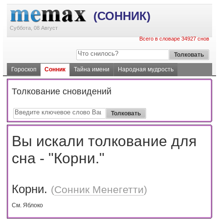
(СОННИК)
Суббота, 08 Август
Всего в словаре 34927 снов
Гороскоп
Сонник
Тайна имени
Народная мудрость
Толкование сновидений
Вы искали толкование для
сна - "Корни."
Корни.
(
Сонник Менегетти
)
См. Яблоко