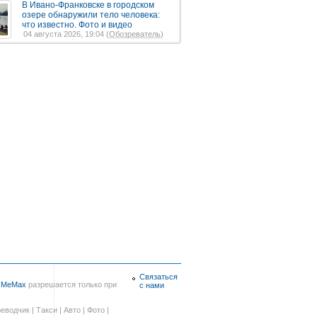
В Ивано-Франковске в городском
озере обнаружили тело человека:
что известно. Фото и видео
04 августа 2026, 19:04 (
Обозреватель
)
Связаться
в
MeMax
разрешается только при
с нами
еводчик
|
Такси
|
Авто
|
Фото
|