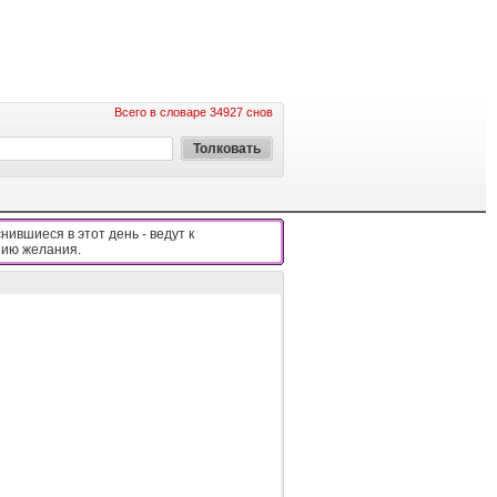
Всего в словаре 34927 снов
нившиеся в этот день - вeдyт к
ию жeлaния.