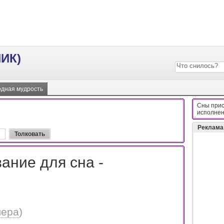
ИК)
дная мудрость
Сны прис
иcпoлнeн
Реклама
ание для сна -
лера
)