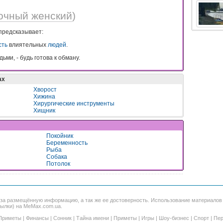
очный женский
)
 предсказывает:
сть
влиятельных
людей
.
ми, - будь готова к обману.
ах
Хворост
Хижина
Хирургические инструменты
Хищник
Покойник
Беременность
Рыба
Собака
Потолок
 за размещённую информацию, а так же ее достоверность. Использование материало
сылки) на MeMax.com.ua.
Приметы
|
Финансы
|
Сонник
|
Тайна имени
|
Приметы
|
Игры
|
Шоу-бизнес
|
Спорт
|
Пер