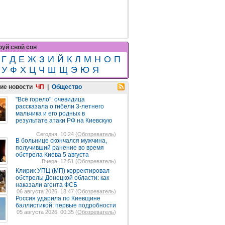
уй свой сон
Г
Д
Е
Ж
З
И
Й
К
Л
М
Н
О
П
У
Ф
Х
Ц
Ч
Ш
Щ
Э
Ю
Я
ие новости
ЧП
|
Общество
"Всё горело": очевидица
рассказала о гибели 3-летнего
мальчика и его родных в
результате атаки РФ на Киевскую
Сегодня, 10:24 (
Обозреватель
)
В больнице скончался мужчина,
получивший ранение во время
обстрела Киева 5 августа
Вчера, 12:51 (
Обозреватель
)
Клирик УПЦ (МП) корректировал
обстрелы Донецкой области: как
наказали агента ФСБ
06 августа 2026, 18:47 (
Обозреватель
)
Россия ударила по Киевщине
баллистикой: первые подробности
05 августа 2026, 00:35 (
Обозреватель
)