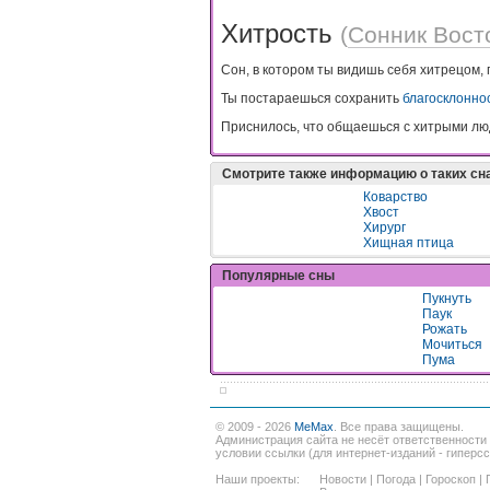
Хитрость
(
Сонник Вост
Сон, в котором ты видишь себя хитрецом,
Ты постараешься сохранить
благосклонно
Приснилось, что общаешься с хитрыми людь
Смотрите также информацию о таких сн
Коварство
Хвост
Хирург
Хищная птица
Популярные сны
Пукнуть
Паук
Рожать
Мочиться
Пума
© 2009 - 2026
MeMax
. Все права защищены.
Администрация сайта не несёт ответственности
условии ссылки (для интернет-изданий - гиперс
Наши проекты:
Новости
|
Погода
|
Гороскоп
|