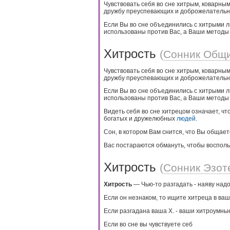
Чувствовать себя во сне хитрым, коварным
дружбу преуспевающих и доброжелатель
Если Вы во сне объединились с хитрыми л
использованы против Вас, а Ваши методы 
Хитрость
(
Сонник Общ
Чувствовать себя во сне хитрым, коварным 
дружбу преуспевающих и доброжелатель
Если Вы во сне объединились с хитрыми л
использованы против Вас, а Ваши методы 
Видеть себя во сне хитрецом означает, чт
богатых и дружелюбных
людей
.
Сон, в котором Вам снится, что Вы общае
Вас постараются обмануть, чтобы воспол
Хитрость
(
Сонник Эзот
Хитрость
— Чью-то разгадать - наяву надо
Если он незнаком, то ищите хитреца в ва
Если разгадана ваша Х. - ваши хитроумны
Если во сне вы чувствуете себ