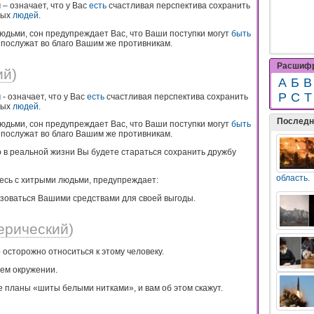
 – означает, что у Вас
есть
счастливая перспектива сохранить
ных
людей
.
юдьми, сон предупреждает Вас, что Ваши поступки могут
быть
послужат во благо Вашим же противникам.
Расшифр
ий
)
А
Б
В
Р
С
Т
- означает, что у Вас
есть
счастливая перспектива сохранить
ных
людей
.
Последн
юдьми, сон предупреждает Вас, что Ваши поступки могут
быть
послужат во благо Вашим же противникам.
о в реальной жизни Вы будете стараться сохранить дружбу
область.
тесь с хитрыми людьми, предупреждает:
ьзоваться Вашими средствами для своей выгоды.
ерический
)
 осторожно относиться к этому человеку.
шем окружении.
е планы «шиты белыми нитками», и вам об этом скажут.