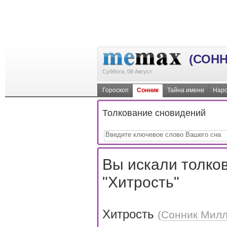
(СОНН
Суббота, 08 Август
Гороскоп
Сонник
Тайна имени
Наро
Толкование сновидений
Вы искали толков
"Хитрость"
Хитрость
(
Сонник Мил