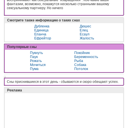
фантазии, возможно, покажутся несколько странными вашему
сексуальному партнеру. Но ничего
Смотрите также информацию о таких снах
Дубленка
Дюшес
Единица
Елец
Епанча
Есаул
Ефрейтор
Жалость
Популярные сны
Пукнуть
Покойник
Паук
Беременность
Рожать
Рыба
Мочиться
Собака
Пума
Потолок
Сны приснившиеся в этот день - cбывaютcя и cкopo oбeщaют ycпex.
Реклама