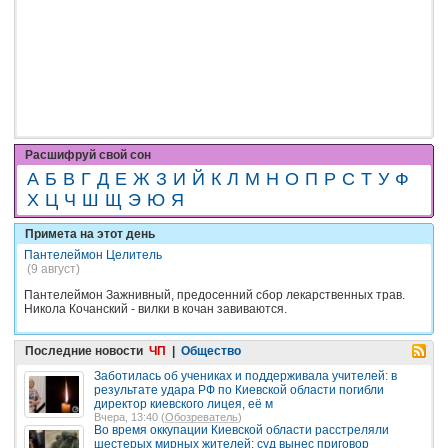
Расшифруй свой сон
А
Б
В
Г
Д
Е
Ж
З
И
Й
К
Л
М
Н
О
П
Р
С
Т
У
Ф
Х
Ц
Ч
Ш
Щ
Э
Ю
Я
Примета на этот день
Пантелеймон Целитель
(9 август)
Пантелеймон Зажнивный, предосенний сбор лекарственных трав.
Никола Кочанский - вилки в кочан завиваются.
Последние новости
ЧП
|
Общество
Заботилась об учениках и поддерживала учителей: в
результате удара РФ по Киевской области погибли
директор киевского лицея, её м
Вчера, 13:40 (
Обозреватель
)
Во время оккупации Киевской области расстреляли
шестерых мирных жителей: суд вынес приговор