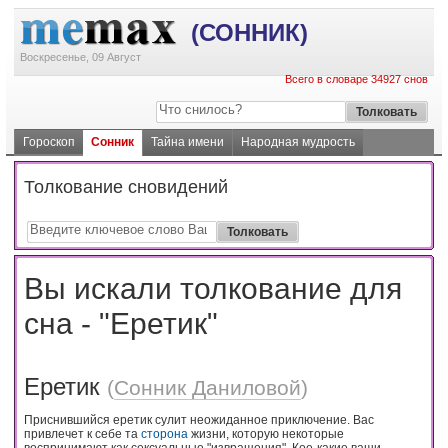
(СОННИК)
Воскресенье, 09 Август
Всего в словаре 34927 снов
Гороскоп
Сонник
Тайна имени
Народная мудрость
Толкование сновидений
Вы искали толкование для
сна - "Еретик"
Еретик
(
Сонник Даниловой
)
Приснившийся еретик сулит неожиданное приключение. Вас
привлечет к себе та
сторона
жизни, которую некоторые
воспринимают как сексуальные "извращения". Кое-какие ваши