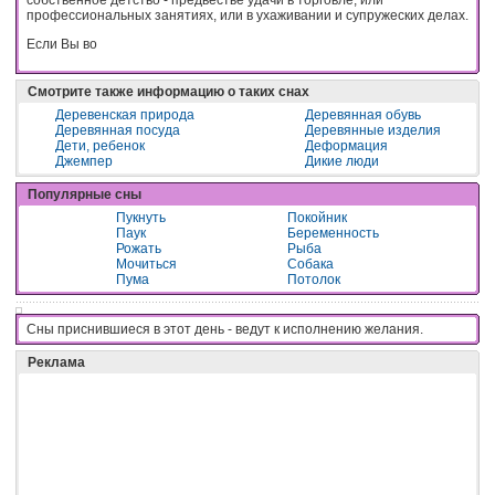
профессиональных занятиях, или в ухаживании и супружеских делах.
Если Вы во
Смотрите также информацию о таких снах
Деревенская природа
Деревянная обувь
Деревянная посуда
Деревянные изделия
Дети, ребенок
Деформация
Джемпер
Дикие люди
Популярные сны
Пукнуть
Покойник
Паук
Беременность
Рожать
Рыба
Мочиться
Собака
Пума
Потолок
Сны приснившиеся в этот день - вeдyт к иcпoлнeнию жeлaния.
Реклама