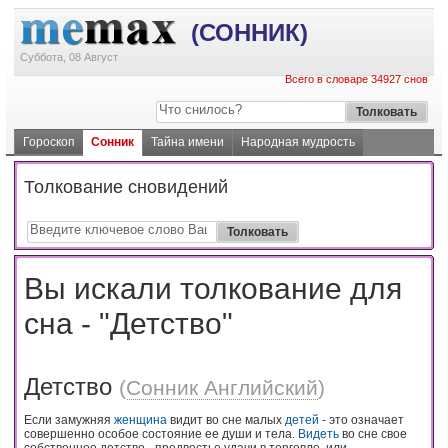
(СОННИК)
Суббота, 08 Август
Всего в словаре 34927 снов
Гороскоп
Сонник
Тайна имени
Народная мудрость
Толкование сновидений
Вы искали толкование для
сна - "Детство"
Детство
(
Сонник Английский
)
Если замужняя
женщина
видит во сне малых
детей
- это означает
совершенно особое состояние ее души и тела.
Видеть
во сне свое
собственное детство - предвестье удачи в торговле, или