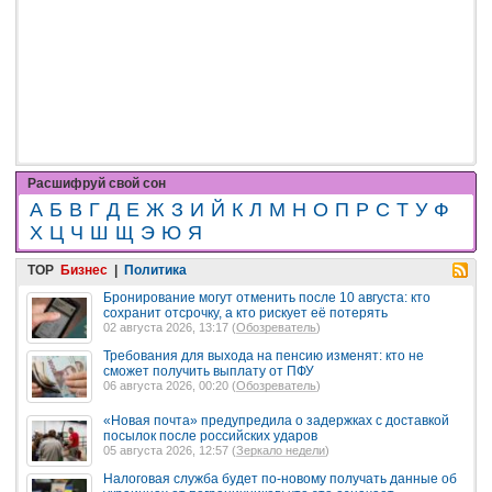
Расшифруй свой сон
А
Б
В
Г
Д
Е
Ж
З
И
Й
К
Л
М
Н
О
П
Р
С
Т
У
Ф
Х
Ц
Ч
Ш
Щ
Э
Ю
Я
TOP
Бизнес
|
Политика
Бронирование могут отменить после 10 августа: кто
сохранит отсрочку, а кто рискует её потерять
02 августа 2026, 13:17 (
Обозреватель
)
Требования для выхода на пенсию изменят: кто не
сможет получить выплату от ПФУ
06 августа 2026, 00:20 (
Обозреватель
)
«Новая почта» предупредила о задержках с доставкой
посылок после российских ударов
05 августа 2026, 12:57 (
Зеркало недели
)
Налоговая служба будет по-новому получать данные об