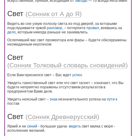
искусственный, лунный, исходящий от
звезды
— то всегда негативен
Свет
(
Сонник от А до Я
)
Видеть во сне узкую полоску света из-под дверей, за которыми
подслушиваете чужой
разговор
, – потерпите
провал
, взявшись за
дело
, которым никогда раньше не занимались.
Ослепивший вас свет прожектора или фары – будете обескуражены
неожиданным неуспехом
Свет
(
Сонник Толковый словарь сновидений
)
Если Вам приснился свет – Вас ждет
успех
.
Увидеть таинственный свет или что свет гаснет – означает, что Вы
будете неприятно поражены отсутствием результатов в
предпринятом Вами деле.
Увидеть неясный свет –
знак
незначительного успеха на
пути
к
постав
Свет
(
Сонник Древнерусский
)
Яркий и не
синий
- большая удача-
видеть
свет маяка с моря -
исполнение желаний.