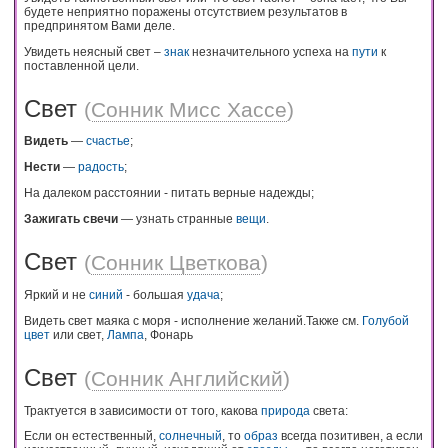
будете неприятно поражены отсутствием результатов в
предпринятом Вами деле.
Увидеть неясный свет –
знак
незначительного успеха на
пути
к
поставленной цели.
Свет
(
Сонник Мисс Хассе
)
Видеть
—
счастье
;
Нести
—
радость
;
На далеком расстоянии - питать верные надежды;
Зажигать свечи
— узнать странные
вещи
.
Свет
(
Сонник Цветкова
)
Яркий и не
синий
- большая
удача
;
Видеть свет маяка с моря - исполнение желаний.Также см.
Голубой
цвет
или свет,
Лампа
, Фонарь
Свет
(
Сонник Английский
)
Трактуется в зависимости от того, какова
природа
света:
Если он естественный,
солнечный
, то
образ
всегда позитивен, а если