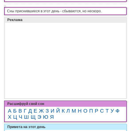
Сны приснившиеся в этот день - cбывaютcя, нo нecкopo.
Реклама
Расшифруй свой сон
А
Б
В
Г
Д
Е
Ж
З
И
Й
К
Л
М
Н
О
П
Р
С
Т
У
Ф
Х
Ц
Ч
Ш
Щ
Э
Ю
Я
Примета на этот день