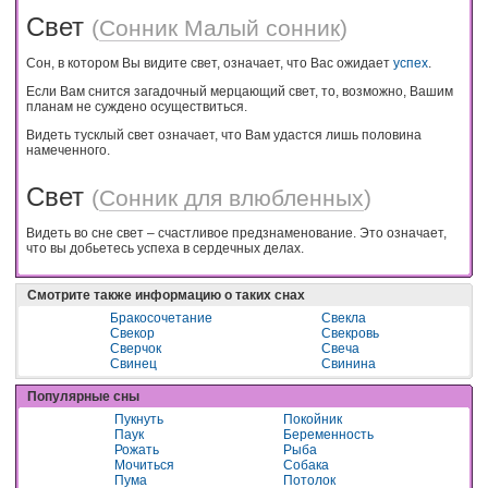
Свет
(
Сонник Малый сонник
)
Сон, в котором Вы видите свет, означает, что Вас ожидает
успех
.
Если Вам снится загадочный мерцающий свет, то, возможно, Вашим
планам не суждено осуществиться.
Видеть тусклый свет означает, что Вам удастся лишь половина
намеченного.
Свет
(
Сонник для влюбленных
)
Видеть во сне свет – счастливое предзнаменование. Это означает,
что вы добьетесь успеха в сердечных делах.
Смотрите также информацию о таких снах
Бракосочетание
Свекла
Свекор
Свекровь
Сверчок
Свеча
Свинец
Свинина
Популярные сны
Пукнуть
Покойник
Паук
Беременность
Рожать
Рыба
Мочиться
Собака
Пума
Потолок