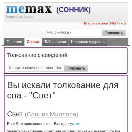
(СОННИК)
Четверг, 06 Август
Всего в словаре 34927 снов
Гороскоп
Сонник
Тайна имени
Народная мудрость
Толкование сновидений
Вы искали толкование для
сна - "Свет"
Свет
(
Сонник Миллера
)
Если Вам приснился свет – Вас ждет
успех
.
Увидеть таинственный свет или что свет гаснет – означает, что Вы