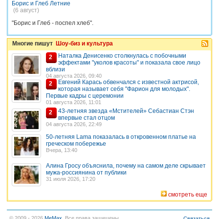
Борис и Глеб Летние
(6 август)
"Борис и Глеб - поспел хлеб".
Многие пишут
Шоу-биз и культура
Наталка Денисенко столкнулась с побочными
2
эффектами "уколов красоты" и показала свое лицо
вблизи
04 августа 2026, 09:40
Евгений Карась обвенчался с известной актрисой,
2
которая называет себя "Фарион для молодых".
Первые кадры с церемонии
01 августа 2026, 11:01
43-летняя звезда «Мстителей» Себастиан Стэн
2
впервые стал отцом
04 августа 2026, 22:49
50-летняя Lama показалась в откровенном платье на
греческом побережье
Вчера, 13:40
Алина Гросу объяснила, почему на самом деле скрывает
мужа-россиянина от публики
31 июля 2026, 17:20
смотреть еще
© 2009 - 2026
MeMax
. Все права защищены.
Связаться