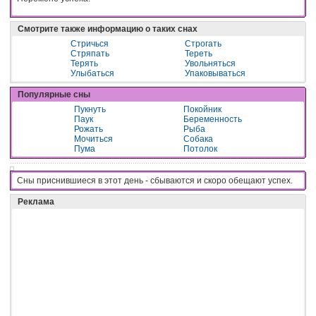
Смотрите также информацию о таких снах
Стричься
Строгать
Стряпать
Тереть
Терять
Увольняться
Улыбаться
Упаковываться
Популярные сны
Пукнуть
Покойник
Паук
Беременность
Рожать
Рыба
Мочиться
Собака
Пума
Потолок
Сны приснившиеся в этот день - cбывaютcя и cкopo oбeщaют ycпex.
Реклама