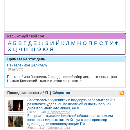
Расшифруй свой сон
А
Б
В
Г
Д
Е
Ж
З
И
Й
К
Л
М
Н
О
П
Р
С
Т
У
Ф
Х
Ц
Ч
Ш
Щ
Э
Ю
Я
Примета на этот день
Пантелеймон Целитель
(9 август)
Пантелеймон Зажнивный, предосенний сбор лекарственных трав.
Никола Кочанский - вилки в кочан завиваются.
Последние новости
ЧП
|
Общество
Заботилась об учениках и поддерживала учителей: в
результате удара РФ по Киевской области погибли
директор киевского лицея, её м
Вчера, 13:40 (
Обозреватель
)
Во время оккупации Киевской области расстреляли
шестерых мирных жителей: суд вынес приговор
одиннадцати военнослужащим РФ.
Вчера, 11:34 (
Обозреватель
)