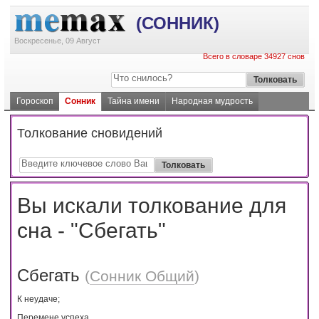
(СОННИК)
Воскресенье, 09 Август
Всего в словаре 34927 снов
Гороскоп
Сонник
Тайна имени
Народная мудрость
Толкование сновидений
Вы искали толкование для
сна - "Сбегать"
Сбегать
(
Сонник Общий
)
К неудаче;
Перемене успеха.