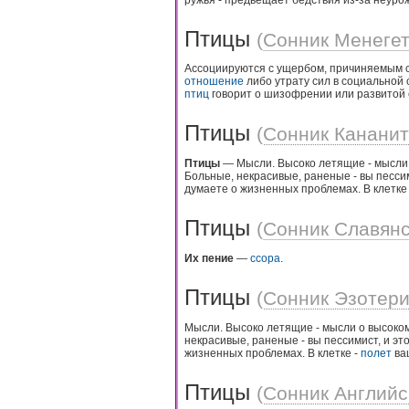
Птицы
(
Сонник Менеге
Ассоциируются с ущербом, причиняемым с
отношение
либо утрату сил в социальной
птиц
говорит о шизофрении или развитой 
Птицы
(
Сонник Канани
Птицы
— Мысли. Высоко летящие - мысли о
Больные, некрасивые, раненые - вы пессим
думаете о жизненных проблемах. В клетке
Птицы
(
Сонник Славян
Их пение
—
ссора
.
Птицы
(
Сонник Эзотери
Мысли. Высоко летящие - мысли о высоком
некрасивые, раненые - вы пессимист, и эт
жизненных проблемах. В клетке -
полет
ва
Птицы
(
Сонник Английс