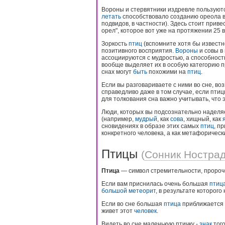
Вороны и стервятники издревле пользуютс
летать
способствовало созданию ореола ве
подвидов, в частности). Здесь стоит прив
орел", которое вот уже на протяжении 25
Зоркость
птиц
(вспомните хотя бы известн
позитивного восприятия.
Вороны
и совы в
ассоциируются с мудростью, а способнос
вообще выделяет их в особую категорию 
снах могут
быть
похожими на
птиц
.
Если вы разговариваете с ними во сне, в
справедливо даже в том случае, если пти
для толкования сна важно учитывать, что 
Люди, которых вы подсознательно наделя
(например,
мудрый
, как
сова
, хищный, как
сновидениях в образе этих самых
птиц
, п
конкретного человека, а как метафоричес
Птицы
(
Сонник Ностра
Птица
— символ стремительности, пророче
Если вам приснилась очень большая
птиц
большой
метеорит
, в результате которого
Если во сне большая
птица
приближается к
живет этот
человек
.
Видеть во сне маленькую птичку -
знак
того