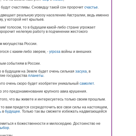
будут счастливы. Сновидцу такой сон пророчит
счастье
.
предвещает реальную угрозу населению Австралии, ведь именно
у, у которой нет крыльев.
ким' голосом, то в будущем какой-либо стране угрожает
пророчит нелегкую работу в подчинении жестокого
м могущества России.
гося с каким-либо зверем, -
угроза
войны и внешних
ьным событиям в России.
о в будущем на Земле будет очень сильная
засуха
, в
гие государства
планеты
.
 что очень скоро будет изобретен уникальный
самолет
.
то это предзнаменование крупного авиа крушения.
того, что вы живете и интересуетесь только своим прошлым.
, то вам придется сосредоточить все свои силы на настоящем,
ь
в
будущее
. Только так вы сможете избежать надвигающейся
ремиться к божественности и милосердию. Достоинство не
выбор
.
уществу.