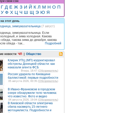
уй свой сон
Г
Д
Е
Ж
З
И
Й
К
Л
М
Н
О
П
У
Ф
Х
Ц
Ч
Ш
Щ
Э
Ю
Я
на этот день
одница, зимоуказательница
(7 август)
одница, зимоуказательница. Если
 холодный, и зима холодная. Какова
 обеда, такова зима до декабря, какова
сле обеда - так...
Подробней
ие новости
ЧП
|
Общество
Клирик УПЦ (МП) корректировал
обстрелы Донецкой области: как
наказали агента ФСБ
Вчера, 18:47 (
Обозреватель
)
Россия ударила по Киевщине
баллистикой: первые подробности
05 августа 2026, 00:35 (
Обозреватель
)
В Ивано-Франковске в городском
озере обнаружили тело человека:
что известно. Фото и видео
04 августа 2026, 19:04 (
Обозреватель
)
В Киевской области электричка
сбила насмерть 15-летнего
мотоциклиста. Подробности и