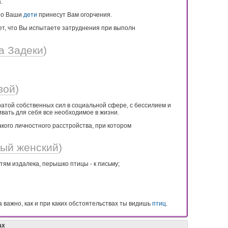
.
что Ваши
дети
принесут Вам огорчения.
т, что Вы испытаете затруднения при выполн
а Задеки
)
вой
)
атой собственных сил в социальной сфере, с бессилием и
вать для себя все необходимое в жизни.
кого личностного расстройства, при котором
ный женский
)
тям издалека, перышко птицы - к письму;
 важно, как и при каких обстоятельствах ты видишь
птиц
.
ах