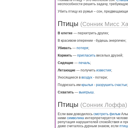
Поймать птицу – это неплохой сон.
Слыша
неспособности решить задачу, требующую
Убить птицу из ружья – сон, предвещающи
Птицы
(
Сонник Мисс Х
В клетке
— перхитрить других;
В красивом оперении - будешь энергичен;
Убивать
—
потеря
;
Кормить
—
пригласить
веселых друзей;
Сидящие
—
печаль
;
Летающие
— получить
известия
;
Уносящиеся в
воздух
- потери;
Подрезать им
крылья
-
разрушить
счастье
;
Схватить
—
выигрыш
.
Птицы
(
Сонник Лоффа
)
Если вам доводилось
смотреть
фильм
Альф
ними
символика
интерпретируется челове
репутация нарушителей спокойствия и пр
даже считалось дурным знаком, если
птиц