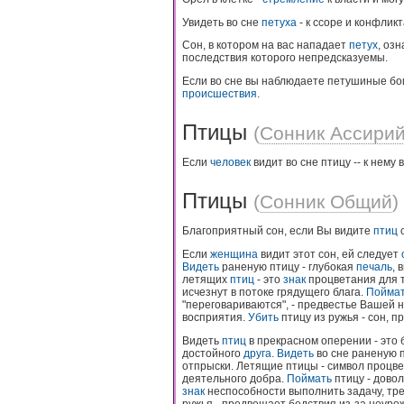
Увидеть во сне
петуха
- к ссоре и конфликт
Сон, в котором на вас нападает
петух
, оз
последствия которого непредсказуемы.
Если во сне вы наблюдаете петушиные бои
происшествия
.
Птицы
(
Сонник Ассири
Если
человек
видит во сне птицу -- к нему 
Птицы
(
Сонник Общий
)
Благоприятный сон, если Вы видите
птиц
с
Если
женщина
видит этот сон, ей следует
Видеть
раненую птицу - глубокая
печаль
, 
летящих
птиц
- это
знак
процветания для т
исчезнут в потоке грядущего блага.
Пойма
"переговариваются", - предвестье Вашей 
восприятия.
Убить
птицу из ружья - сон, 
Видеть
птиц
в прекрасном оперении - это 
достойного
друга
.
Видеть
во сне раненую 
отпрыски. Летящие птицы - символ процве
деятельного добра.
Поймать
птицу - дово
знак
неспособности выполнить задачу, т
ружья - предвещает бедствия из-за неуро