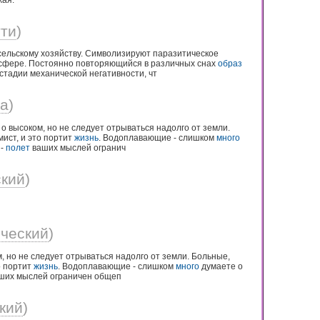
тти
)
ельскому хозяйству. Символизируют паразитическое
 сфере. Постоянно повторяющийся в различных снах
образ
стадии механической негативности, чт
та
)
 высоком, но не следует отрываться надолго от земли.
ист, и это портит
жизнь
. Водоплавающие - слишком
много
 -
полет
ваших мыслей огранич
ский
)
ческий
)
, но не следует отрываться надолго от земли. Больные,
о портит
жизнь
. Водоплавающие - слишком
много
думаете о
ших мыслей ограничен общеп
кий
)