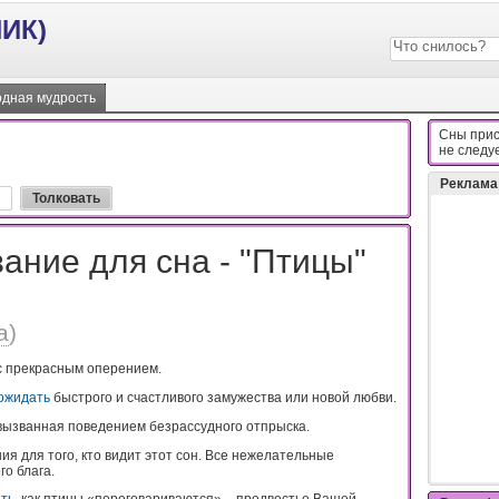
ИК)
дная мудрость
Сны прис
нe cлeдy
Реклама
ание для сна - "Птицы"
а
)
 прекрасным оперением.
ожидать
быстрого и счастливого замужества или новой любви.
 вызванная поведением безрассудного отпрыска.
я для того, кто видит этот сон. Все нежелательные
го блага.