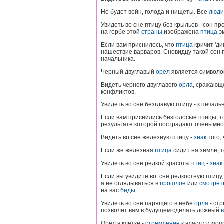
Не будет войн, голода и нищеты. Все
люди
Увидеть во сне птицу без крыльев - сон 
на гербе этой
страны
изображена
птица
эм
Если вам приснилось, что
птица
кричит 'ди
нашествие варваров. Сновидцу такой сон 
начальника.
Черный двуглавый
орел
является символо
Видеть черного двуглавого
орла
, сражающе
конфликтов.
Увидеть во сне безглавую птицу - к печал
Если вам приснились безголосые птицы, т
результате которой пострадают очень мно
Видеть во сне железную птицу -
знак
того,
Если же железная
птица
сидит на земле, 
Увидеть во сне редкой красоты
птиц
-
знак
Если вы увидите во .сне редкостную птицу
а не оглядываться в
прошлое
или
смотрет
на вас
беды
.
Увидеть во сне парящего в небе
орла
- ст
позволит вам в будущем сделать ложный
Орел в клетке -
стремление
к власти и мог