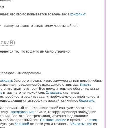
ам.
начает, что кто-то попытается вовлечь вас в
конфликт
,
 - наяву вы станете свидетелем чрезвычайного
йский
)
вернётся то, что когда-то им было утрачено.
 прекрасным оперением.
ожидать
быстрого и счастливого замужества или новой любви.
вызванная поведением безрассудного отпрыска.
Видеть
ого, кто видит этот сон. Все нежелательные обстоятельства
ть
птицу - это неплохой сон.
Слышать
, как птицы
неспособности решить задачу, требующую огромной ясности
предвещающий катастрофу, неурожай, стихийное
бедствие
.
благоприятный сон. Женщине такой сон сулит богатого и
птицу -
предсказание
печали, которую принесут заблудшие
тания. Все, что Вас тревожило, исчезнет под волнами
льно благоприятный сон.
Слышать
пение
и щебетание
птиц
-
ребующую
большой
ясности ума и точности.
Убивать
птиц
из
жая.