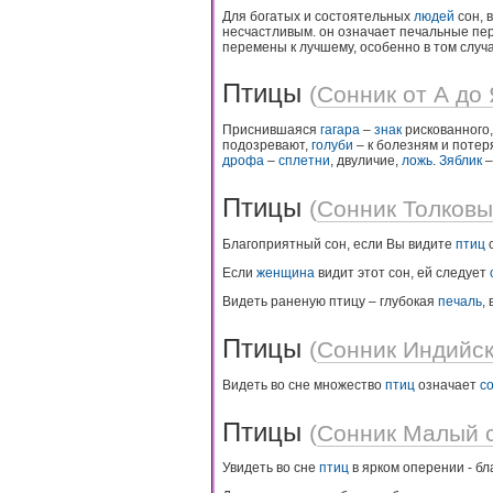
Для богатых и состоятельных
людей
сон, 
несчастливым. он означает печальные пере
перемены к лучшему, особенно в том случае
Птицы
(
Сонник от А до
Приснившаяся
гагара
–
знак
рискованного,
подозревают,
голуби
– к болезням и потер
дрофа
–
сплетни
, двуличие,
ложь
.
Зяблик
Птицы
(
Сонник Толковы
Благоприятный сон, если Вы видите
птиц
с
Если
женщина
видит этот сон, ей следует
Видеть раненую птицу – глубокая
печаль
,
Птицы
(
Сонник Индийс
Видеть во сне множество
птиц
означает
с
Птицы
(
Сонник Малый 
Увидеть во сне
птиц
в ярком оперении - бл