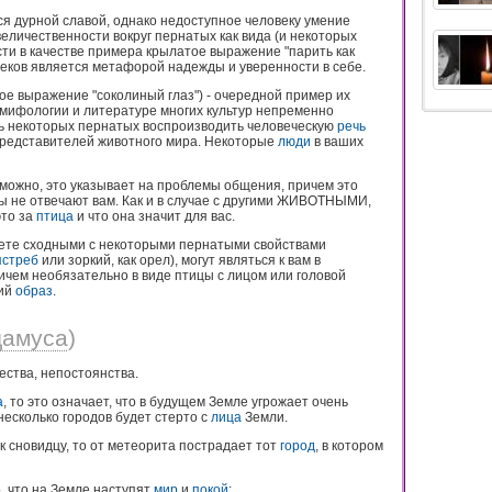
я дурной славой, однако недоступное человеку умение
личественности вокруг пернатых как вида (и некоторых
ести в качестве примера крылатое выражение "парить как
 веков является метафорой надежды и уверенности в себе.
ое выражение "соколиный глаз") - очередной пример их
 мифологии и литературе многих культур непременно
ть некоторых пернатых воспроизводить человеческую
речь
представителей животного мира. Некоторые
люди
в ваших
озможно, это указывает на проблемы общения, причем это
цы не отвечают вам. Как и в случае с другими ЖИВОТНЫМИ,
это за
птица
и что она значит для вас.
ете сходными с некоторыми пернатыми свойствами
ястреб
или зоркий, как орел), могут являться к вам в
ричем необязательно в виде птицы с лицом или головой
кий
образ
.
дамуса
)
ства, непостоянства.
а
, то это означает, что в будущем Земле угрожает очень
 несколько городов будет стерто с
лица
Земли.
 сновидцу, то от метеорита пострадает тот
город
, в котором
, что на Земле наступят
мир
и
покой
;