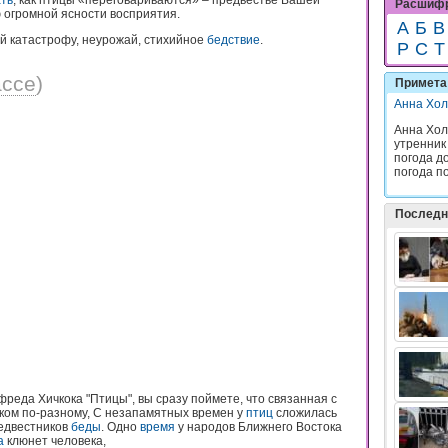
ть
, как птицы «переговариваются» – предвестье Вашей
Расшифр
 огромной ясности восприятия.
А
Б
В
й катастрофу, неурожай, стихийное
бедствие
.
Р
С
Т
ассе
)
Примета 
Анна Хол
Анна Хол
утренник
погода до
погода по
Последн
реда Хичкока "Птицы", вы сразу поймете, что связанная с
ком по-разному, С незапамятных времен у
птиц
сложилась
едвестников
беды
. Одно
время
у народов Ближнего Востока
а
клюнет человека,