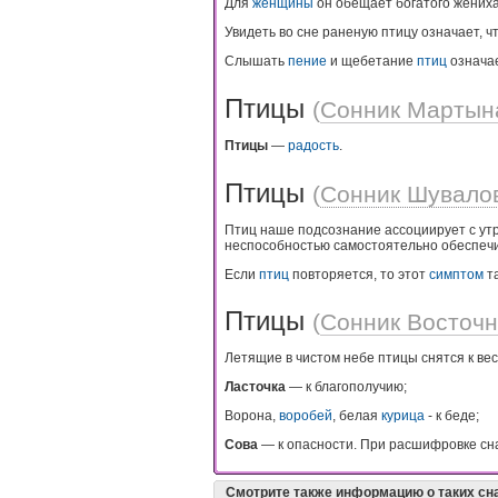
Для
женщины
он обещает богатого жениха
Увидеть во сне раненую птицу означает, 
Слышать
пение
и щебетание
птиц
означае
Птицы
(
Сонник Мартын
Птицы
—
радость
.
Птицы
(
Сонник Шувало
Птиц наше подсознание ассоциирует с утр
неспособностью самостоятельно обеспечи
Если
птиц
повторяется, то этот
симптом
та
Птицы
(
Сонник Восточ
Летящие в чистом небе птицы снятся к вес
Ласточка
— к благополучию;
Ворона,
воробей
, белая
курица
- к беде;
Сова
— к опасности. При расшифровке сна
Смотрите также информацию о таких сн