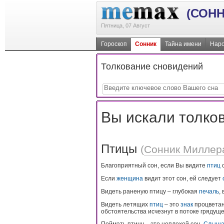
(СОНН
Пятница, 07 Август
Гороскоп
Сонник
Тайна имени
Наро
Толкование сновидений
Вы искали толков
Птицы
(
Сонник Миллер
Благоприятный сон, если Вы видите
птиц
с
Если
женщина
видит этот сон, ей следует
Видеть раненую птицу – глубокая
печаль
,
Видеть летящих
птиц
– это
знак
процветани
обстоятельства исчезнут в потоке грядуще