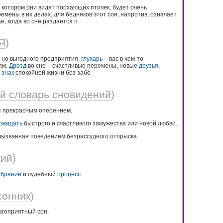
в котором они видят порхающих птичек, будет очень
мены в их делах. для бедняков этот сон, напротив, означает
, когда во сне раздается п
 Я
)
 но выгодного предприятия,
глухарь
– вас в чем-то
ям.
Дрозд
во сне – счастливые перемены, новые
друзья
,
–
знак
спокойной жизни без забо
й словарь сновидений
)
 прекрасным оперением.
ожидать
быстрого и счастливого замужества или новой любви.
 вызванная поведением безрассудного отпрыска.
кий
)
обрание
и судебный
процесс
.
сонник
)
агоприятный сон.