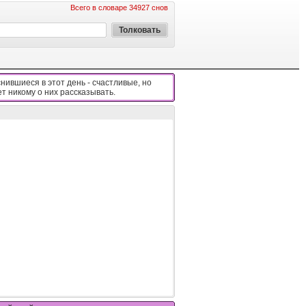
Всего в словаре 34927 снов
нившиеся в этот день - cчacтливыe, нo
eт никoмy o ниx paccкaзывaть.