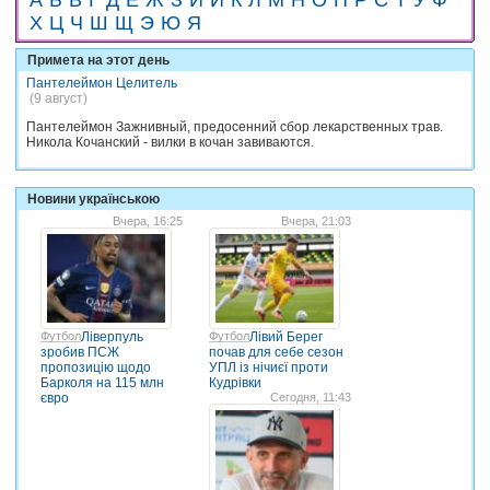
Х
Ц
Ч
Ш
Щ
Э
Ю
Я
Примета на этот день
Пантелеймон Целитель
(9 август)
Пантелеймон Зажнивный, предосенний сбор лекарственных трав.
Никола Кочанский - вилки в кочан завиваются.
Новини українською
Вчера, 16:25
Вчера, 21:03
Футбол
Ліверпуль
Футбол
Лівий Берег
зробив ПСЖ
почав для себе сезон
пропозицію щодо
УПЛ із нічиєї проти
Барколя на 115 млн
Кудрівки
євро
Сегодня, 11:43