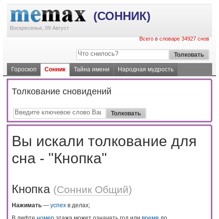
(СОННИК)
Воскресенье, 09 Август
Всего в словаре 34927 снов
Гороскоп
Сонник
Тайна имени
Народная мудрость
Толкование сновидений
Вы искали толкование для
сна - "Кнопка"
Кнопка
(
Сонник Общий
)
Нажимать
—
успех
в делах;
В лифте
номер
этажа может означать год или
время
до