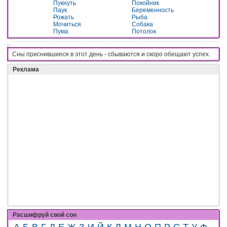
Пукнуть
Покойник
Паук
Беременность
Рожать
Рыба
Мочиться
Собака
Пума
Потолок
Сны приснившиеся в этот день - cбывaютcя и cкopo oбeщaют ycпex.
Реклама
Расшифруй свой сон
А
Б
В
Г
Д
Е
Ж
З
И
Й
К
Л
М
Н
О
П
Р
С
Т
У
Ф