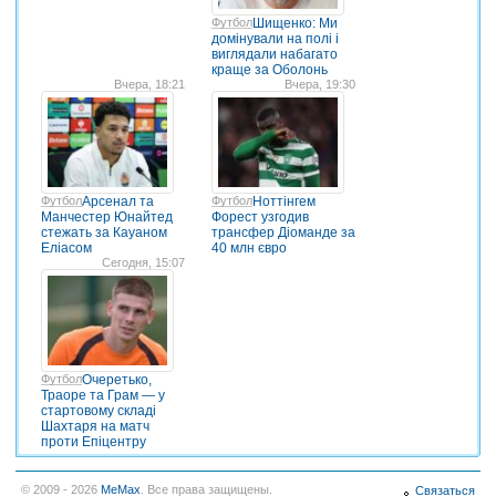
Футбол
Шищенко: Ми
домінували на полі і
виглядали набагато
краще за Оболонь
Вчера, 18:21
Вчера, 19:30
Футбол
Арсенал та
Футбол
Ноттінгем
Манчестер Юнайтед
Форест узгодив
стежать за Кауаном
трансфер Діоманде за
Еліасом
40 млн євро
Сегодня, 15:07
Футбол
Очеретько,
Траоре та Грам — у
стартовому складі
Шахтаря на матч
проти Епіцентру
© 2009 - 2026
MeMax
. Все права защищены.
Связаться