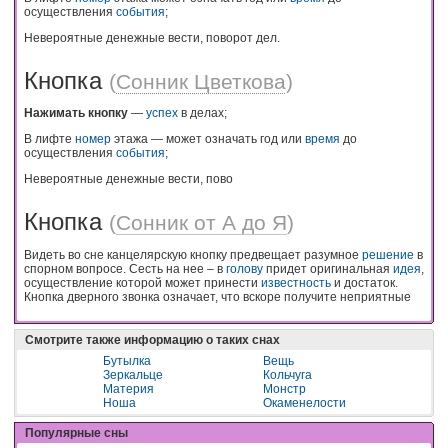
осуществления
события
;
Невероятные денежные вести, поворот дел.
Кнопка
(
Сонник Цветкова
)
Нажимать кнопку
—
успех
в делах;
В лифте
номер
этажа — может означать год или
время
до
осуществления
события
;
Невероятные денежные вести, пово
Кнопка
(
Сонник от А до Я
)
Видеть во сне канцелярскую кнопку предвещает разумное
решение
в
спорном вопросе. Сесть на нее – в
голову
придет оригинальная
идея
,
осуществление которой может принести
известность
и достаток.
Кнопка дверного звонка означает, что вскоре получите неприятные
Смотрите также информацию о таких снах
Бутылка
Вещь
Зеркальце
Кольчуга
Материя
Монстр
Ноша
Окаменелости
Популярные сны