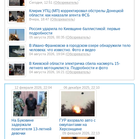
Сегодня, 12:51 (
Обозреватель
)
Клирик УПЦ (МП) корректировал обстрелы Донецкой
области: как наказали агента ФСБ
Вчера, 18:47 (
Обозреватель
)
Россия ударила по Киевщине баллистикой: первые
подробности
05 августа 2026, 00:35 (
Обозреватель
)
В Ивано-Франковске в городском озере обнаружили тело
человека: что известно. Фото и видео
04 августа 2026, 19:04 (
Обозреватель
)
В Киевской области электричка сбила насмерть 15-
летнего мотоциклиста. Подробности и фото
04 августа 2026, 16:21 (
Обозреватель
)
12 февраля 2026, 22:04
06 декабря 2025, 22:10
На Буковине
ГУР взорвало авто с
задержали
оккупантами на
похитителя 13-летней
Херсонщине
девочки
09 февраля 2026, 22:13