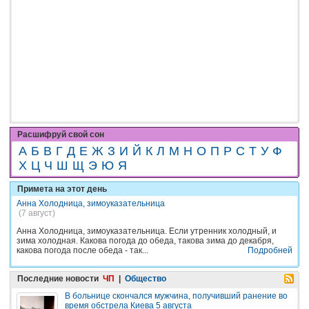
Расшифруй свой сон
А
Б
В
Г
Д
Е
Ж
З
И
Й
К
Л
М
Н
О
П
Р
С
Т
У
Ф
Х
Ц
Ч
Ш
Щ
Э
Ю
Я
Примета на этот день
Анна Холодница, зимоуказательница
(7 август)
Анна Холодница, зимоуказательница. Если утренник холодный, и
зима холодная. Какова погода до обеда, такова зима до декабря,
какова погода после обеда - так...
Подробней
Последние новости
ЧП
|
Общество
В больнице скончался мужчина, получивший ранение во
время обстрела Киева 5 августа