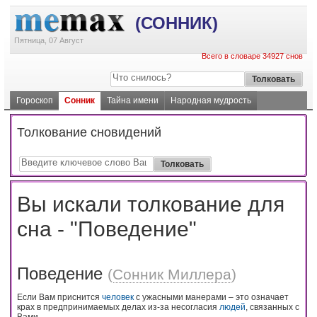
(СОННИК)
Пятница, 07 Август
Всего в словаре 34927 снов
Гороскоп
Сонник
Тайна имени
Народная мудрость
Толкование сновидений
Вы искали толкование для
сна - "Поведение"
Поведение
(
Сонник Миллера
)
Если Вам приснится
человек
с ужасными манерами – это означает
крах в предпринимаемых делах из-за несогласия
людей
, связанных с
Вами.