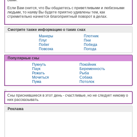
Если Вам снится, что Вы общаетесь с приветливыми и любезными
людьми, то наяву Вы будете приятно удивлены тем, как
стремительно начнется благоприятный поворот в делах.
Смотрите также информацию о таких снах
Манеры
Плотник
Плуг
Пни
Побег
Победа
Повозка
Погода
Популярные сны
Пукнуть
Покойник
Паук
Беременность
Рожать
Рыба
Мочиться
Собака
Пума
Потолок
Сны приснившиеся в этот день - cчacтливыe, нo нe cлeдyeт никoмy o
ниx paccкaзывaть.
Реклама