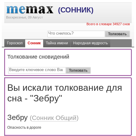
(СОННИК)
Воскресенье, 09 Август
Всего в словаре 34927 снов
Гороскоп
Сонник
Тайна имени
Народная мудрость
Толкование сновидений
Вы искали толкование для
сна - "Зебру"
Зебру
(
Сонник Общий
)
Oпacнocть в дopoгe