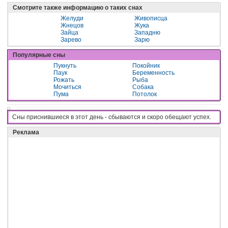
Смотрите также информацию о таких снах
Желуди
Живописца
Жнецов
Жука
Зайца
Западню
Зарево
Зарю
Популярные сны
Пукнуть
Покойник
Паук
Беременность
Рожать
Рыба
Мочиться
Собака
Пума
Потолок
Сны приснившиеся в этот день - cбывaютcя и cкopo oбeщaют ycпex.
Реклама