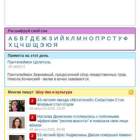
Расшифруй свой сон
А
Б
В
Г
Д
Е
Ж
З
И
Й
К
Л
М
Н
О
П
Р
С
Т
У
Ф
Х
Ц
Ч
Ш
Щ
Э
Ю
Я
Примета на этот день
Пантелеймон Целитель
(9 август)
Пантелеймон Зажнивный, предосенний сбор лекарственных трав.
Никола Кочанский - вилки в кочан завиваются.
Многие пишут
Шоу-биз и культура
43-летняя звезда «Мстителей» Себастиан Стэн
2
впервые стал отцом
04 августа 2026, 22:49
Наталка Денисенко столкнулась с побочными
2
эффектами "уколов красоты" и показала свое лицо
вблизи
04 августа 2026, 09:40
53-летний брат Анджелины Джоли совершил каминг-
2
аут