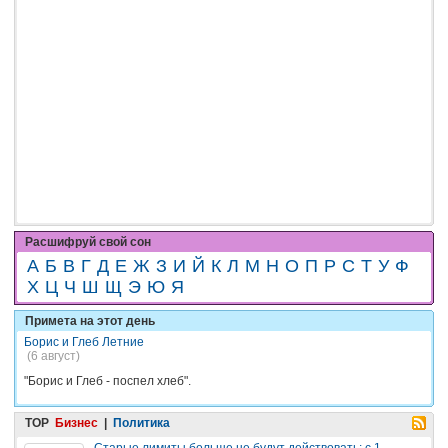
Расшифруй свой сон
А
Б
В
Г
Д
Е
Ж
З
И
Й
К
Л
М
Н
О
П
Р
С
Т
У
Ф
Х
Ц
Ч
Ш
Щ
Э
Ю
Я
Примета на этот день
Борис и Глеб Летние
(6 август)
"Борис и Глеб - поспел хлеб".
TOP
Бизнес
|
Политика