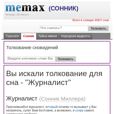
(СОННИК)
Четверг, 06 Август
Всего в словаре 34927 снов
Гороскоп
Сонник
Тайна имени
Народная мудрость
Толкование сновидений
Вы искали толкование для
сна - "Журналист"
Журналист
(
Сонник Миллера
)
Приснившийся журналист,
который
почему-то вызывает у Вас
неприязнь, сулит Вам болтовню, а возможно, и
ссору
самого
низменного свойства.