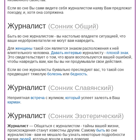
Если во сне Вы сами видите себя журналистом наяву Вам предложат
поездку, и, хотя она сопряжена
Журналист
(
Сонник Общий
)
Быть во сне журналистом - вы настолько владеете ситуацией, что
ваши недоброжелатели не могут вам навредить.
Для
женщины
такой сон является знаком расположения к ней
влиятельного человека.
Давать
интервью
журналисту -
плохой
знак
.
Это свидетельствует о том, что враги воспользуются вашей ошибкой,
чтобы навредить вам, как бы вы ни продумывали свои действия.
Если во сне журналисты буквально преследуют вас, то такой сон
предвещает тяжелую
болезнь
или
бедность
.
Журналист
(
Сонник Славянский
)
Неприятная
встреча
с жуликом,
который
успеет залезть в Ваш
карман
.
Журналист
(
Сонник Эзотерический
)
Журналист
— Общаться с журналистом - тайны вашей жизни,
происхождения станут известны другим. Самому
быть
во сне
журналистом - вам не мешало бы узнать некоторые подробности
жизни
людей
, которые вошли к вам в доверие