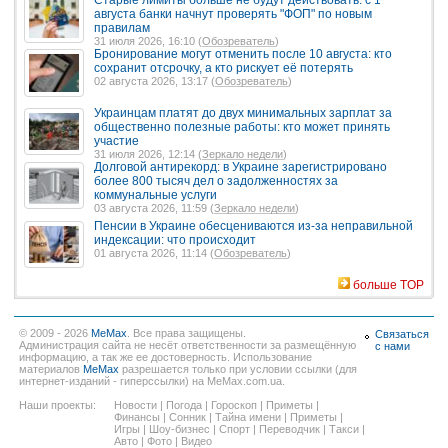
Старые лимиты больше не будут действовать: с 1
августа банки начнут проверять "ФОП" по новым
правилам
31 июля 2026, 16:10 (
Обозреватель
)
Бронирование могут отменить после 10 августа: кто
сохранит отсрочку, а кто рискует её потерять
02 августа 2026, 13:17 (
Обозреватель
)
Украинцам платят до двух минимальных зарплат за
общественно полезные работы: кто может принять
участие
31 июля 2026, 12:14 (
Зеркало недели
)
Долговой антирекорд: в Украине зарегистрировано
более 800 тысяч дел о задолженностях за
коммунальные услуги
03 августа 2026, 11:59 (
Зеркало недели
)
Пенсии в Украине обесцениваются из-за неправильной
индексации: что происходит
01 августа 2026, 11:14 (
Обозреватель
)
больше TOP
© 2009 - 2026
MeMax
. Все права защищены.
Связаться
Администрация сайта не несёт ответственности за размещённую
с нами
информацию, а так же ее достоверность. Использование
материалов
MeMax
разрешается только при условии ссылки (для
интернет-изданий - гиперссылки) на MeMax.com.ua.
Наши проекты:
Новости
|
Погода
|
Гороскоп
|
Приметы
|
Финансы
|
Сонник
|
Тайна имени
|
Приметы
|
Игры
|
Шоу-бизнес
|
Спорт
|
Переводчик
|
Такси
|
Авто
|
Фото
|
Видео