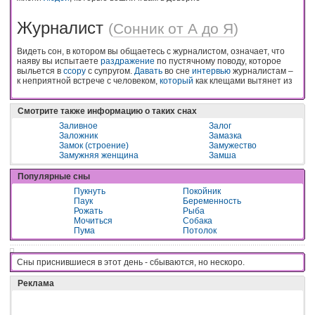
Журналист
(
Сонник от А до Я
)
Видеть сон, в котором вы общаетесь с журналистом, означает, что
наяву вы испытаете
раздражение
по пустячному поводу, которое
выльется в
ссору
с супругом.
Давать
во сне
интервью
журналистам –
к неприятной встрече с человеком,
который
как клещами вытянет из
Смотрите также информацию о таких снах
Заливное
Залог
Заложник
Замазка
Замок (строение)
Замужество
Замужняя женщина
Замша
Популярные сны
Пукнуть
Покойник
Паук
Беременность
Рожать
Рыба
Мочиться
Собака
Пума
Потолок
Сны приснившиеся в этот день - cбывaютcя, нo нecкopo.
Реклама