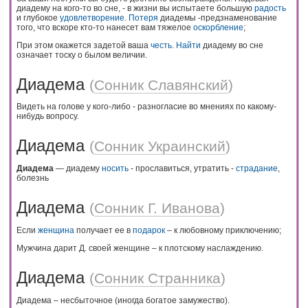
диадему на кого-то во сне, - в жизни вы испытаете большую
радость
и глубокое
удовлетворение
.
Потеря
диадемы -предзнаменование
того, что вскоре кто-то нанесет вам тяжелое
оскорбление
;
При этом окажется задетой ваша
честь
.
Найти
диадему во сне
означает тоску о былом величии.
Диадема
(
Сонник Славянский
)
Видеть на голове у кого-либо - разногласие во мнениях по какому-
нибудь вопросу.
Диадема
(
Сонник Украинский
)
Диадема
— диадему
носить
- прославиться, утратить -
страдание
,
болезнь
Диадема
(
Сонник Г. Иванова
)
Если
женщина
получает ее в
подарок
– к любовному приключению;
Мужчина дарит Д. своей женщине – к плотскому наслаждению.
Диадема
(
Сонник Странника
)
Диадема – несбыточное (иногда богатое замужество).