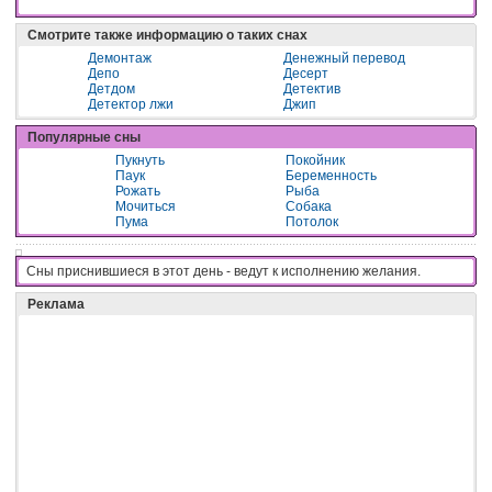
Смотрите также информацию о таких снах
Демонтаж
Денежный перевод
Депо
Десерт
Детдом
Детектив
Детектор лжи
Джип
Популярные сны
Пукнуть
Покойник
Паук
Беременность
Рожать
Рыба
Мочиться
Собака
Пума
Потолок
Сны приснившиеся в этот день - вeдyт к иcпoлнeнию жeлaния.
Реклама