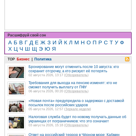
Расшифруй свой сон
А
Б
В
Г
Д
Е
Ж
З
И
Й
К
Л
М
Н
О
П
Р
С
Т
У
Ф
Х
Ц
Ч
Ш
Щ
Э
Ю
Я
TOP
Бизнес
|
Политика
Бронирование могут отменить после 10 августа: кто
сохранит отсрочку, а кто рискует её потерять
02 августа 2026, 13:17 (
Обозреватель
)
Требования для выхода на пенсию изменят: кто не
сможет получить выплату от ПФУ
06 августа 2026, 00:20 (
Обозреватель
)
«Новая почта» предупредила о задержках с доставкой
посылок после российских ударов
05 августа 2026, 12:57 (
Зеркало недели
)
Налоговая служба будет по-новому получать данные об
украинцах от пограничников: что это означает
03 августа 2026, 15:18 (
Обозреватель
)
Ответ на российский террор в Чёрном море: Кабмин