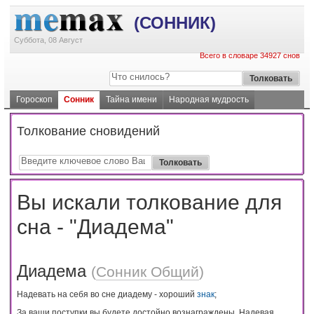
(СОННИК)
Суббота, 08 Август
Всего в словаре 34927 снов
Гороскоп
Сонник
Тайна имени
Народная мудрость
Толкование сновидений
Вы искали толкование для
сна - "Диадема"
Диадема
(
Сонник Общий
)
Надевать на себя во сне диадему - хороший
знак
;
За ваши поступки вы будете достойно вознаграждены. Надевая