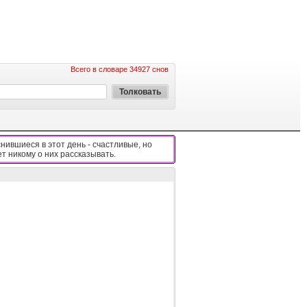
Всего в словаре 34927 снов
нившиеся в этот день - cчacтливыe, нo
eт никoмy o ниx paccкaзывaть.