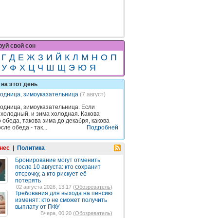
уй свой сон
Г
Д
Е
Ж
З
И
Й
К
Л
М
Н
О
П
У
Ф
Х
Ц
Ч
Ш
Щ
Э
Ю
Я
на этот день
одница, зимоуказательница
(7 август)
одница, зимоуказательница. Если
 холодный, и зима холодная. Какова
 обеда, такова зима до декабря, какова
сле обеда - так...
Подробней
нес
|
Политика
Бронирование могут отменить
после 10 августа: кто сохранит
отсрочку, а кто рискует её
потерять
02 августа 2026, 13:17 (
Обозреватель
)
Требования для выхода на пенсию
изменят: кто не сможет получить
выплату от ПФУ
Вчера, 00:20 (
Обозреватель
)