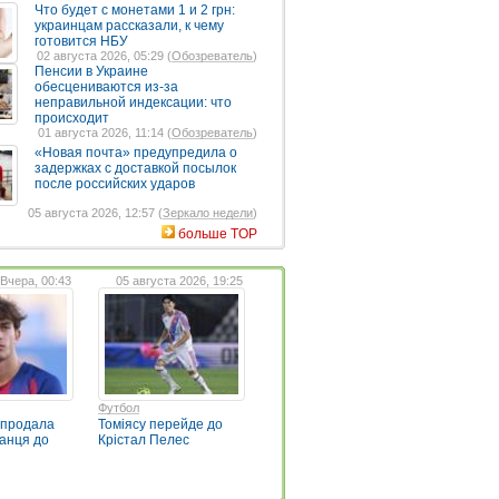
Что будет с монетами 1 и 2 грн:
украинцам рассказали, к чему
готовится НБУ
02 августа 2026, 05:29 (
Обозреватель
)
Пенсии в Украине
обесцениваются из-за
неправильной индексации: что
происходит
01 августа 2026, 11:14 (
Обозреватель
)
«Новая почта» предупредила о
задержках с доставкой посылок
после российских ударов
05 августа 2026, 12:57 (
Зеркало недели
)
больше TOP
Вчера, 00:43
05 августа 2026, 19:25
Футбол
 продала
Томіясу перейде до
ванця до
Крістал Пелес