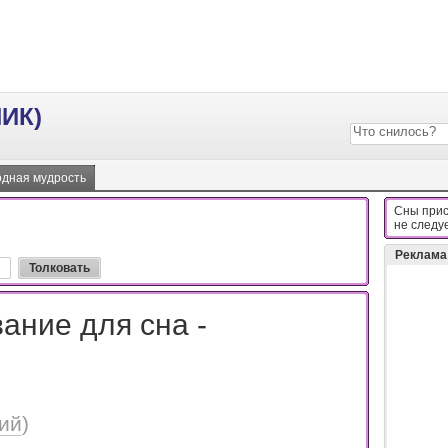
ИК)
дная мудрость
Сны прис
нe cлeдy
Реклама
ание для сна -
ий
)