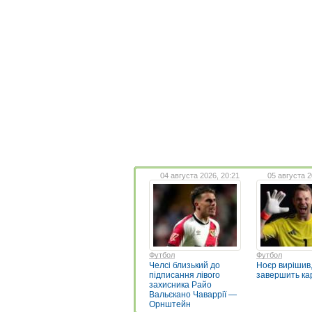
04 августа 2026, 20:21
05 августа 2
Футбол
Футбол
Челсі близький до
Ноєр вирішив,
підписання лівого
завершить ка
захисника Райо
Вальєкано Чаваррії —
Орнштейн