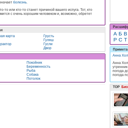
означает
болезнь
.
о-то или кто-то станет причиной вашего испуга. Тот, кто
комится с очень хорошим человеком и, возможно, обретет
Расшифр
ах
А
Б
В
кая карта
Грусть
Р
С
Т
Гуляш
трактор
Гусли
Двор
Примета 
Анна Хол
Покойник
Анна Хол
Беременность
утренник
Рыба
погода до
Собака
погода по
Потолок
TOP
Биз