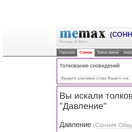
(СОНН
Пятница, 07 Август
Гороскоп
Сонник
Тайна имени
Наро
Толкование сновидений
Вы искали толков
"Давление"
Давление
(
Сонник Общ