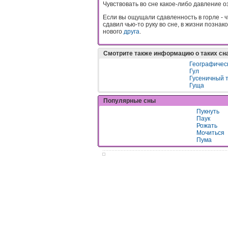
Чувствовать во сне какое-либо давление 
Если вы ощущали сдавленность в горле - чт
сдавил чью-то руку во сне, в жизни позна
нового
друга
.
Смотрите также информацию о таких сн
Географичес
Гул
Гусеничный 
Гуща
Популярные сны
Пукнуть
Паук
Рожать
Мочиться
Пума