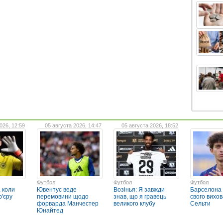
026, 12:59
05 августа 2026, 14:47
05 августа 2026, 18:52
Футбол
Футбол
Футбол
 коли
Ювентус веде
Возінья: Я завжди
Барселона
р'єру
перемовини щодо
знав, що я гравець
свого вихо
форварда Манчестер
великого клубу
Сельти
Юнайтед