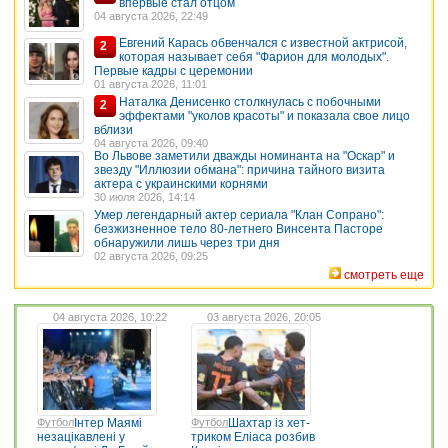
впервые стал отцом
04 августа 2026, 22:49
Евгений Карась обвенчался с известной актрисой,
2
которая называет себя "Фарион для молодых".
Первые кадры с церемонии
01 августа 2026, 11:01
Наталка Денисенко столкнулась с побочными
2
эффектами "уколов красоты" и показала свое лицо
вблизи
04 августа 2026, 09:40
Во Львове заметили дважды номинанта на "Оскар" и
звезду "Иллюзии обмана": причина тайного визита
актера с украинскими корнями
30 июля 2026, 14:14
Умер легендарный актер сериала "Клан Сопрано":
безжизненное тело 80-летнего Винсента Пасторе
обнаружили лишь через три дня
02 августа 2026, 09:25
смотреть еще
04 августа 2026, 10:22
03 августа 2026, 20:05
Футбол
Інтер Маямі
Футбол
Шахтар із хет-
незацікавлені у
триком Еліаса розбив