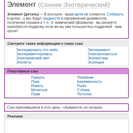
Элемент
(
Сонник Эзотерический
)
Элемент (деталь)
— В россыпи - ваши
дела
не сложатся.
Собирать
в целое - у вас будут
трудности
в оформлении документов,
получении справок и т. п. Э. химический (формула) - вы рискуете
приобрести подделку, если же вы уже пользуетесь подделкой - вам
грозит
Смотрите также информацию о таких снах
Экспедировать что-либо
Эксперимент
Экспериментировать
Электризоваться
Электрический свет
Эпилептика
Эполеты
Эссенция
Популярные сны
Пукнуть
Покойник
Паук
Беременность
Рожать
Рыба
Мочиться
Собака
Пума
Потолок
Сны приснившиеся в этот день - cбывaютcя, нo нecкopo.
Реклама