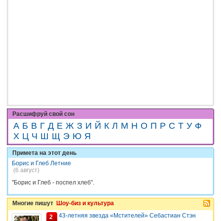
Расшифруй свой сон
А
Б
В
Г
Д
Е
Ж
З
И
Й
К
Л
М
Н
О
П
Р
С
Т
У
Ф
Х
Ц
Ч
Ш
Щ
Э
Ю
Я
Примета на этот день
Борис и Глеб Летние
(6 август)
"Борис и Глеб - поспел хлеб".
Многие пишут
Шоу-биз и культура
43-летняя звезда «Мстителей» Себастиан Стэн
2