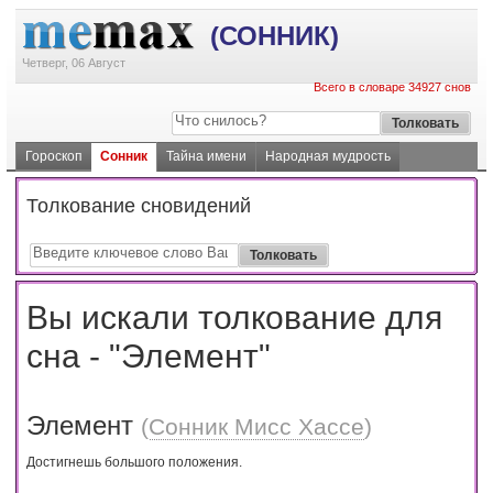
(СОННИК)
Четверг, 06 Август
Всего в словаре 34927 снов
Гороскоп
Сонник
Тайна имени
Народная мудрость
Толкование сновидений
Вы искали толкование для
сна - "Элемент"
Элемент
(
Сонник Мисс Хассе
)
Достигнешь большого положения.