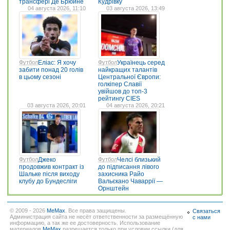
трансфері Де Брюйне
Кудрівку
04 августа 2026, 11:10
03 августа 2026, 13:49
Футбол
Еліас: Я хочу
Футбол
Українець серед
забити понад 20 голів
найкращих талантів
в цьому сезоні
Центральної Європи:
голкіпер Славії
увійшов до топ-3
рейтингу CIES
03 августа 2026, 20:01
04 августа 2026, 20:21
Футбол
Джеко
Футбол
Челсі близький
продовжив контракт із
до підписання лівого
Шальке після виходу
захисника Райо
клубу до Бундесліги
Вальєкано Чаваррії —
Орнштейн
© 2009 - 2026
MeMax
. Все права защищены.
Связаться
Администрация сайта не несёт ответственности за размещённую
с нами
информацию, а так же ее достоверность. Использование
материалов
MeMax
разрешается только при условии ссылки (для