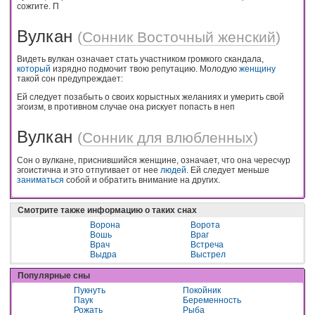
сожгите. П
Вулкан
(
Сонник Восточный женский
)
Видеть вулкан означает стать участником громкого скандала,
который
изрядно подмочит твою репутацию. Молодую
женщину
такой сон предупреждает:
Ей следует позабыть о своих корыстных желаниях и умерить свой
эгоизм, в противном случае она рискует попасть в неп
Вулкан
(
Сонник для влюбленных
)
Сон о вулкане, приснившийся женщине, означает, что она чересчур
эгоистична и это отпугивает от нее
людей
. Ей следует меньше
заниматься
собой и обратить внимание на других.
Смотрите также информацию о таких снах
Ворона
Ворота
Вошь
Враг
Врач
Встреча
Выдра
Выстрел
Популярные сны
Пукнуть
Покойник
Паук
Беременность
Рожать
Рыба