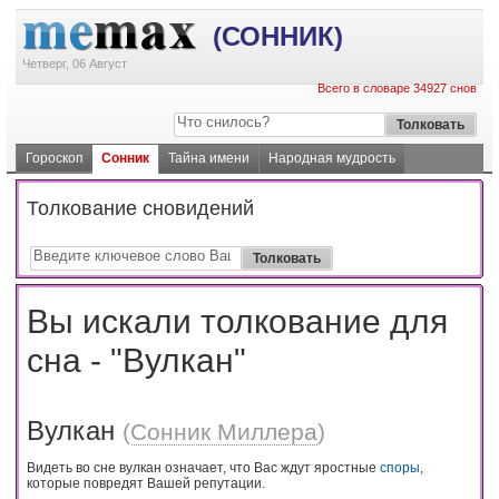
(СОННИК)
Четверг, 06 Август
Всего в словаре 34927 снов
Гороскоп
Сонник
Тайна имени
Народная мудрость
Толкование сновидений
Вы искали толкование для
сна - "Вулкан"
Вулкан
(
Сонник Миллера
)
Видеть во сне вулкан означает, что Вас ждут яростные
споры
,
которые повредят Вашей репутации.