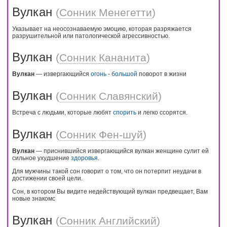
Вулкан
(
Сонник Менегетти
)
Указывает на неосознаваемую эмоцию, которая разряжается
разрушительной или патологической агрессивностью.
Вулкан
(
Сонник Кананита
)
Вулкан
— извергающийся
огонь
-
большой
поворот в жизни
Вулкан
(
Сонник Славянский
)
Встреча с людьми, которые любят
спорить
и легко ссорятся.
Вулкан
(
Сонник Фен-шуй
)
Вулкан
— приснившийся извергающийся вулкан женщине сулит ей
сильное ухудшение
здоровья
.
Для мужчины такой сон говорит о том, что он потерпит неудачи в
достижении своей цели.
Сон, в котором Вы видите недействующий вулкан предвещает, Вам
новые знакомс
Вулкан
(
Сонник Английский
)