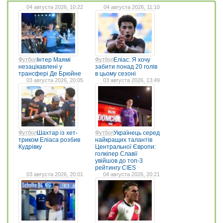
04 августа 2026, 10:22
04 августа 2026, 11:10
Футбол
Інтер Маямі
Футбол
Еліас: Я хочу
незацікавлені у
забити понад 20 голів
трансфері Де Брюйне
в цьому сезоні
03 августа 2026, 20:05
03 августа 2026, 13:49
Футбол
Шахтар із хет-
Футбол
Українець серед
триком Еліаса розбив
найкращих талантів
Кудрівку
Центральної Європи:
голкіпер Славії
увійшов до топ-3
рейтингу CIES
03 августа 2026, 20:01
04 августа 2026, 20:21