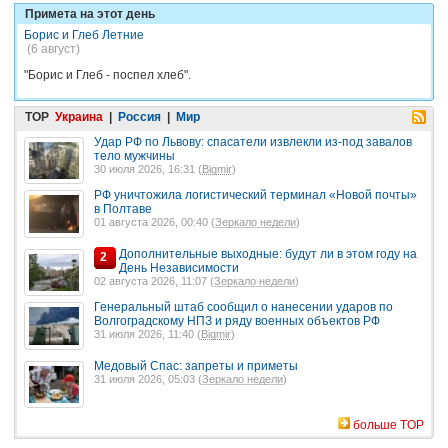
Примета на этот день
Борис и Глеб Летние
(6 август)
"Борис и Глеб - поспел хлеб".
TOP
Украина
|
Россия
|
Мир
Удар РФ по Львову: спасатели извлекли из-под завалов
тело мужчины
30 июля 2026, 16:31 (
Bigmir
)
РФ уничтожила логистический терминал «Новой почты»
в Полтаве
01 августа 2026, 00:40 (
Зеркало недели
)
Дополнительные выходные: будут ли в этом году на
2
День Независимости
02 августа 2026, 11:07 (
Зеркало недели
)
Генеральный штаб сообщил о нанесении ударов по
Волгоградскому НПЗ и ряду военных объектов РФ
31 июля 2026, 11:40 (
Bigmir
)
Медовый Спас: запреты и приметы
31 июля 2026, 05:03 (
Зеркало недели
)
больше TOP