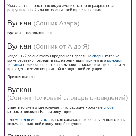
Указывает на неосознаваемую эмоцию, которая разряжается
разрушительной или патологической агрессивностью
Вулкан
(
Сонник Азара
)
Вулкан
— неожиданность
Вулкан
(
Сонник от А до Я
)
Увиденный во сне вулкан предвещает яростные
споры
, которые
могут серьезно повредить вашей репутации, причем для
молодой
девушки
такой сон является предупреждением о том, что ее эгоизм
приведет к весьма неприятной и запутанной ситуации.
Приснившаяся о
Вулкан
(
Сонник Толковый словарь сновидений
)
Видеть во сне вулкан означает, что Вас ждут яростные
споры
,
которые повредят Вашей репутации.
Для
молодой
женщины
этот сон означает, что ее эгоизм приведет к
весьма неприятной и запутанной ситуации.