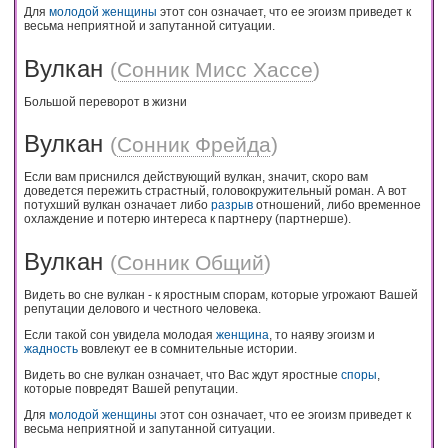
Для
молодой
женщины
этот сон означает, что ее эгоизм приведет к
весьма неприятной и запутанной ситуации.
Вулкан
(
Сонник Мисс Хассе
)
Большой переворот в жизни
Вулкан
(
Сонник Фрейда
)
Если вам приснился действующий вулкан, значит, скоро вам
доведется пережить страстный, головокружительный роман. А вот
потухший вулкан означает либо
разрыв
отношений, либо временное
охлаждение и потерю интереса к партнеру (партнерше).
Вулкан
(
Сонник Общий
)
Видеть во сне вулкан - к яростным спорам, которые угрожают Вашей
репутации делового и честного человека.
Если такой сон увидела молодая
женщина
, то наяву эгоизм и
жадность
вовлекут ее в сомнительные истории.
Видеть во сне вулкан означает, что Вас ждут яростные
споры
,
которые повредят Вашей репутации.
Для
молодой
женщины
этот сон означает, что ее эгоизм приведет к
весьма неприятной и запутанной ситуации.