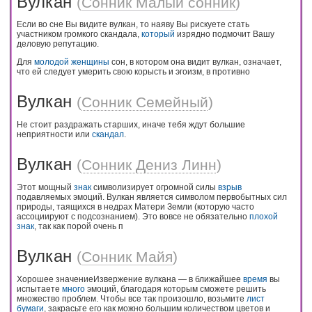
Вулкан
(
Сонник Малый сонник
)
Если во сне Вы видите вулкан, то наяву Вы рискуете стать
участником громкого скандала,
который
изрядно подмочит Вашу
деловую репутацию.
Для
молодой
женщины
сон, в котором она видит вулкан, означает,
что ей следует умерить свою корысть и эгоизм, в противно
Вулкан
(
Сонник Семейный
)
Не стоит раздражать старших, иначе тебя ждут большие
неприятности или
скандал
.
Вулкан
(
Сонник Дениз Линн
)
Этот мощный
знак
символизирует огромной силы
взрыв
подавляемых эмоций. Вулкан является символом первобытных сил
природы, таящихся в недрах Матери Земли (которую часто
ассоциируют с подсознанием). Это вовсе не обязательно
плохой
знак
, так как порой очень п
Вулкан
(
Сонник Майя
)
Хорошее значениеИзвержение вулкана — в ближайшее
время
вы
испытаете
много
эмоций, благодаря которым сможете решить
множество проблем. Чтобы все так произошло, возьмите
лист
бумаги
, закрасьте его как можно большим количеством цветов и