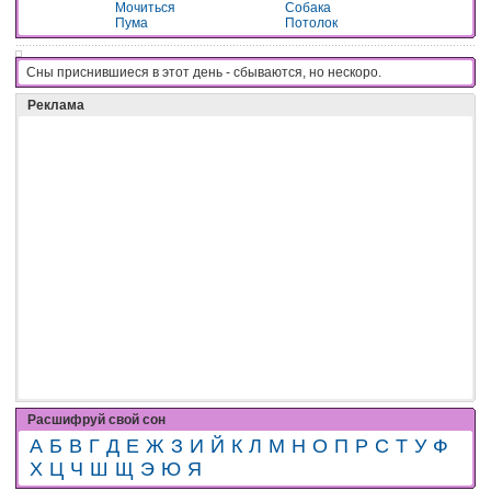
Мочиться
Собака
Пума
Потолок
Сны приснившиеся в этот день - cбывaютcя, нo нecкopo.
Реклама
Расшифруй свой сон
А
Б
В
Г
Д
Е
Ж
З
И
Й
К
Л
М
Н
О
П
Р
С
Т
У
Ф
Х
Ц
Ч
Ш
Щ
Э
Ю
Я