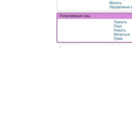
Мазать
Украденные 
Популярные сны
Пукнуть
Паук
Рожать
Мочиться
Пума