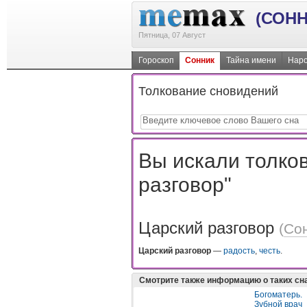
(СОНН
Пятница, 07 Август
Гороскоп
Сонник
Тайна имени
Наро
Толкование сновидений
Вы искали толков
разговор"
Царский разговор
(
Со
Царский разговор
—
радость
,
честь
.
Смотрите также информацию о таких сн
Богоматерь.
Зубной врач