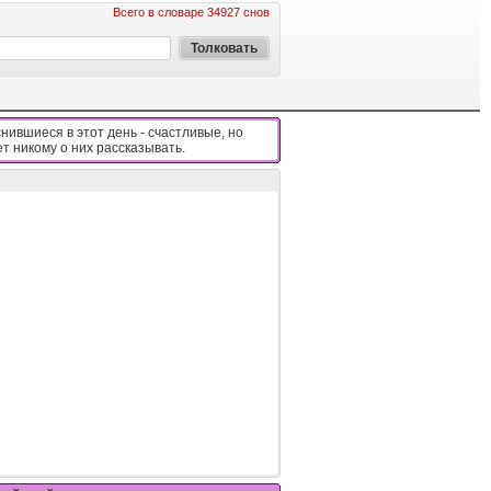
Всего в словаре 34927 снов
нившиеся в этот день - cчacтливыe, нo
eт никoмy o ниx paccкaзывaть.