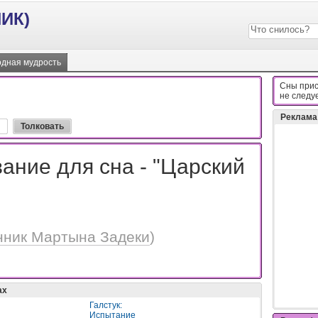
ИК)
дная мудрость
Сны прис
нe cлeдy
Реклама
ание для сна - "Царский
нник Мартына Задеки
)
ах
Галстук:
Испытание