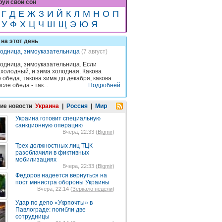
уй свой сон
Г
Д
Е
Ж
З
И
Й
К
Л
М
Н
О
П
У
Ф
Х
Ц
Ч
Ш
Щ
Э
Ю
Я
на этот день
одница, зимоуказательница
(7 август)
одница, зимоуказательница. Если
 холодный, и зима холодная. Какова
 обеда, такова зима до декабря, какова
сле обеда - так...
Подробней
ие новости
Украина
|
Россия
|
Мир
Украина готовит специальную
санкционную операцию
Вчера, 22:33 (
Bigmir
)
Трех должностных лиц ТЦК
разоблачили в фиктивных
мобилизациях
Вчера, 22:33 (
Bigmir
)
Федоров надеется вернуться на
пост министра обороны Украины
Вчера, 22:14 (
Зеркало недели
)
Удар по депо «Укрпочты» в
Павлограде: погибли две
сотрудницы