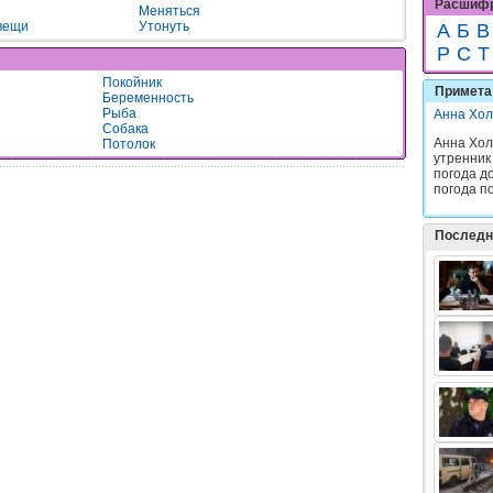
Расшифр
Меняться
вещи
Утонуть
А
Б
В
Р
С
Т
Покойник
Примета 
Беременность
Рыба
Анна Хол
Собака
Анна Хол
Потолок
утренник
погода до
погода по
Последн