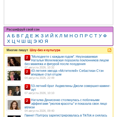
Расшифруй свой сон
А
Б
В
Г
Д
Е
Ж
З
И
Й
К
Л
М
Н
О
П
Р
С
Т
У
Ф
Х
Ц
Ч
Ш
Щ
Э
Ю
Я
Многие пишут
Шоу-биз и культура
"Молодеете с каждым годом". Неузнаваемая
2
Наталья Могилевская поразила поклонников лицом
без макияжа и фигурой после похудения
07 августа 2026, 10:32
43-летняя звезда «Мстителей» Себастиан Стэн
2
впервые стал отцом
04 августа 2026, 22:49
53-летний брат Анджелины Джоли совершил каминг-
2
аут
07 августа 2026, 10:10
Наталка Денисенко столкнулась с побочными
2
эффектами "уколов красоты" и показала свое лицо
вблизи
04 августа 2026, 09:40
Гвинет Пэлтроу зарегистрировалась в TikTok и снялась