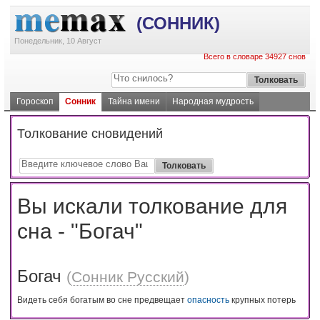
(СОННИК)
Понедельник, 10 Август
Всего в словаре 34927 снов
Гороскоп
Сонник
Тайна имени
Народная мудрость
Толкование сновидений
Вы искали толкование для
сна - "Богач"
Богач
(
Сонник Русский
)
Видеть себя богатым во сне предвещает
опасность
крупных потерь