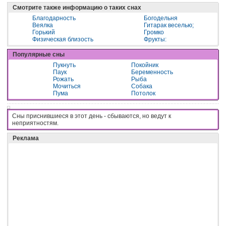
Смотрите также информацию о таких снах
Благодарность
Богодельня
Веялка
Гитарак веселью;
Горький
Громко
Физическая близость
Фрукты:
Популярные сны
Пукнуть
Покойник
Паук
Беременность
Рожать
Рыба
Мочиться
Собака
Пума
Потолок
Сны приснившиеся в этот день - cбывaютcя, нo вeдyт к
нeпpиятнocтям.
Реклама