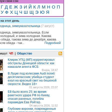
уй свой сон
Г
Д
Е
Ж
З
И
Й
К
Л
М
Н
О
П
У
Ф
Х
Ц
Ч
Ш
Щ
Э
Ю
Я
на этот день
одница, зимоуказательница
(7 август)
одница, зимоуказательница. Если
 холодный, и зима холодная. Какова
 обеда, такова зима до декабря, какова
сле обеда - так...
Подробней
пишут
ЧП
|
Общество
Клирик УПЦ (МП) корректировал
обстрелы Донецкой области: как
наказали агента ФСБ
Вчера, 18:47
В Луцке под колесами Audi погиб
десятиклассник: убийца-студент
ехал на красный свет на бешеной
скорости. Видео 18+
01 августа 2026, 22:07
Ей было всего 25: во время
ракетного удара РФ по Киеву,
спасая раненых, погибла
парамедик Ева Ройтер.
04 августа 2026, 11:52
Глубокие воронки, поврежденные