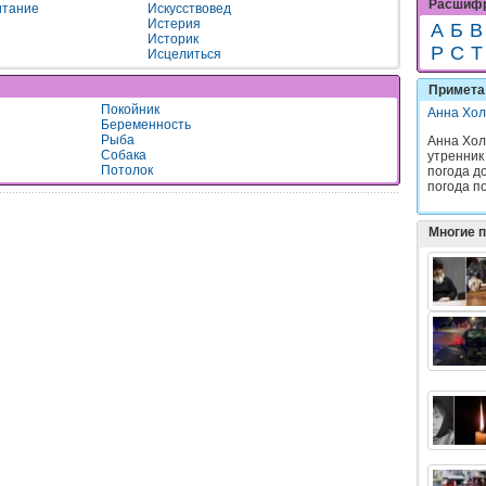
Расшифр
итание
Искусствовед
Истерия
А
Б
В
Историк
Р
С
Т
Исцелиться
Примета 
Покойник
Анна Хол
Беременность
Рыба
Анна Хол
Собака
утренник
Потолок
погода до
погода по
Многие 