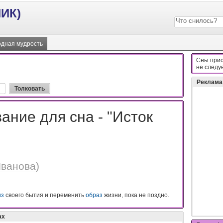
ИК)
дная мудрость
Сны прис
нe cлeдy
Реклама
ание для сна - "Исток
Иванова
)
из
своего бытия и переменить
образ
жизни, пока не поздно.
ах