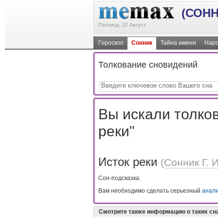
(СОНН
Пятница, 07 Август
Гороскоп
Сонник
Тайна имени
Наро
Толкование сновидений
Вы искали толков
реки"
Исток реки
(
Сонник Г. 
Сон-подсказка:
Вам необходимо сделать серьезный
анал
Смотрите также информацию о таких сн