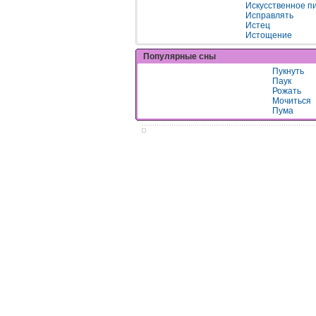
Искусственное п
Исправлять
Истец
Истощение
Популярные сны
Пукнуть
Паук
Рожать
Мочиться
Пума