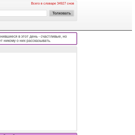
Всего в словаре 34927 снов
нившиеся в этот день - cчacтливыe, нo
eт никoмy o ниx paccкaзывaть.