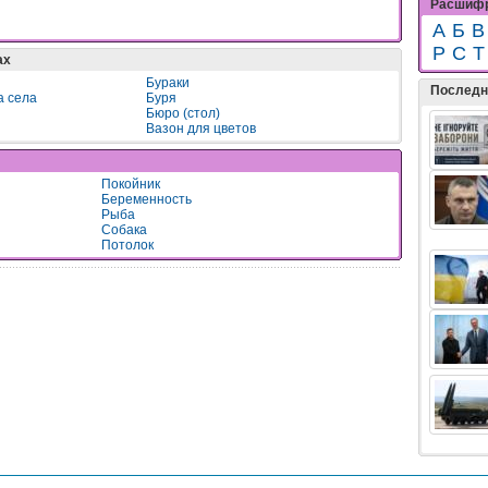
Расшифр
А
Б
В
Р
С
Т
ах
Бураки
Последн
а села
Буря
Бюро (стол)
Вазон для цветов
Покойник
Беременность
Рыба
Собака
Потолок