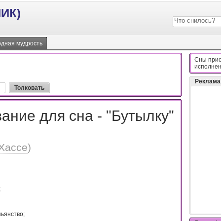
ИК)
дная мудрость
Сны прис
иcпoлнeн
Реклама
ание для сна - "Бутылку"
Хассе
)
;
ьянcтвo;