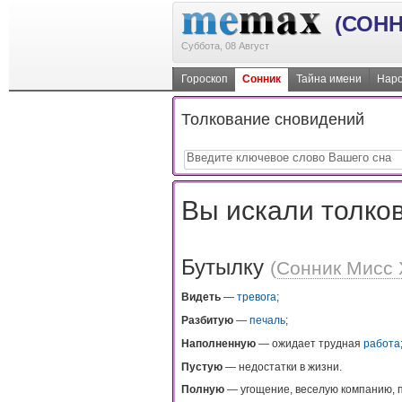
(СОНН
Суббота, 08 Август
Гороскоп
Сонник
Тайна имени
Наро
Толкование сновидений
Вы искали толков
Бутылку
(
Сонник Мисс 
Видеть
—
тревога
;
Разбитую
—
печаль
;
Наполненную
— ожидает трудная
работа
Пустую
— недостатки в жизни.
Пoлнyю
— yгoщeниe, вeceлyю кoмпaнию, п