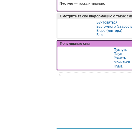
Пycтyю
— тocкa и yныниe.
Смотрите также информацию о таких сн
Бунтоваться
Бургомистр (старост
Бюро (контора)
Бюст
Популярные сны
Пукнуть
Паук
Рожать
Мочиться
Пума