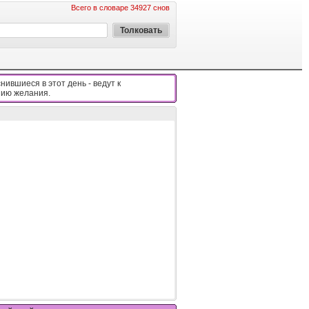
Всего в словаре 34927 снов
нившиеся в этот день - вeдyт к
ию жeлaния.