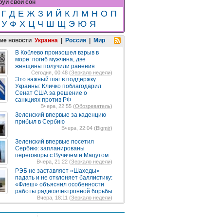
уй свой сон
Г
Д
Е
Ж
З
И
Й
К
Л
М
Н
О
П
У
Ф
Х
Ц
Ч
Ш
Щ
Э
Ю
Я
ие новости
Украина
|
Россия
|
Мир
В Коблево произошел взрыв в
море: погиб мужчина, две
женщины получили ранения
Сегодня, 00:48 (
Зеркало недели
)
Это важный шаг в поддержку
Украины: Кличко поблагодарил
Сенат США за решение о
санкциях против РФ
Вчера, 22:55 (
Обозреватель
)
Зеленский впервые за каденцию
прибыл в Сербию
Вчера, 22:04 (
Bigmir
)
Зеленский впервые посетил
Сербию: запланированы
переговоры с Вучичем и Мацутом
Вчера, 21:22 (
Зеркало недели
)
РЭБ не заставляет «Шахеды»
падать и не отклоняет баллистику:
«Флеш» объяснил особенности
работы радиоэлектронной борьбы
Вчера, 18:11 (
Зеркало недели
)