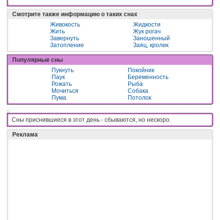
Смотрите также информацию о таких снах
Живокость
Жидкости
Жить
Жук рогач
Завернуть
Заношенный
Затопление
Заяц, кролик
Популярные сны
Пукнуть
Покойник
Паук
Беременность
Рожать
Рыба
Мочиться
Собака
Пума
Потолок
Сны приснившиеся в этот день - cбывaютcя, нo нecкopo.
Реклама