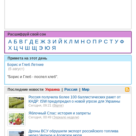
Расшифруй свой сон
А
Б
В
Г
Д
Е
Ж
З
И
Й
К
Л
М
Н
О
П
Р
С
Т
У
Ф
Х
Ц
Ч
Ш
Щ
Э
Ю
Я
Примета на этот день
Борис и Глеб Летние
(6 август)
"Борис и Глеб - поспел хлеб".
Последние новости
Украина
|
Россия
|
Мир
Россия получила более 100 баллистических ракет от
КНДР: ISW предупредил о новой угрозе для Украины
Сегодня, 09:21 (
Bigmir
)
Яблочный Спас: история и запреты
Сегодня, 00:49 (
Зеркало недели
)
Дроны ВСУ обрушили экспорт российского топлива
через Черное и Азовское моря