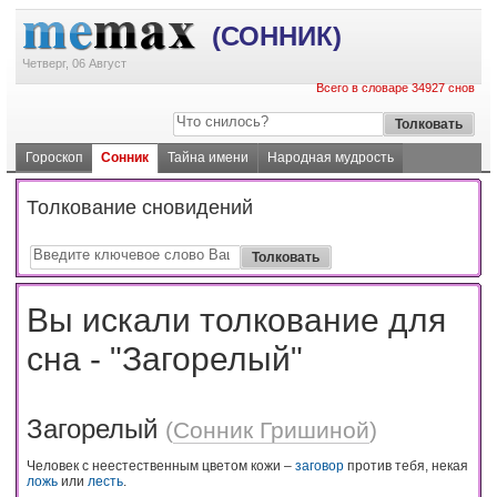
(СОННИК)
Четверг, 06 Август
Всего в словаре 34927 снов
Гороскоп
Сонник
Тайна имени
Народная мудрость
Толкование сновидений
Вы искали толкование для
сна - "Загорелый"
Загорелый
(
Сонник Гришиной
)
Человек с неестественным цветом кожи –
заговор
против тебя, некая
ложь
или
лесть
.