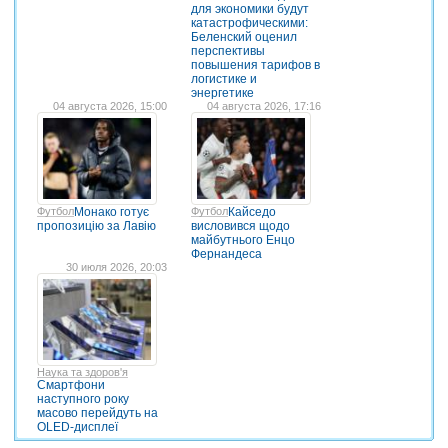
для экономики будут
катастрофическими:
Беленский оценил
перспективы
повышения тарифов в
логистике и
энергетике
04 августа 2026, 15:00
04 августа 2026, 17:16
Футбол
Монако готує
Футбол
Кайседо
пропозицію за Лавію
висловився щодо
майбутнього Енцо
Фернандеса
30 июля 2026, 20:03
Наука та здоров'я
Cмартфони
наступного року
масово перейдуть на
OLED-дисплеї