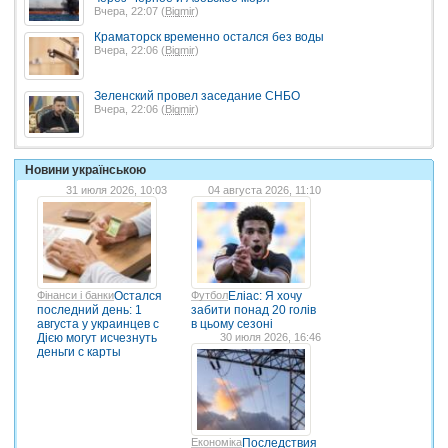
Вчера, 22:07 (
Bigmir
)
Краматорск временно остался без воды
Вчера, 22:06 (
Bigmir
)
Зеленский провел заседание СНБО
Вчера, 22:06 (
Bigmir
)
Новини українською
31 июля 2026, 10:03
04 августа 2026, 11:10
Фінанси і банки
Остался
Футбол
Еліас: Я хочу
последний день: 1
забити понад 20 голів
августа у украинцев с
в цьому сезоні
Дією могут исчезнуть
30 июля 2026, 16:46
деньги с карты
Економіка
Последствия