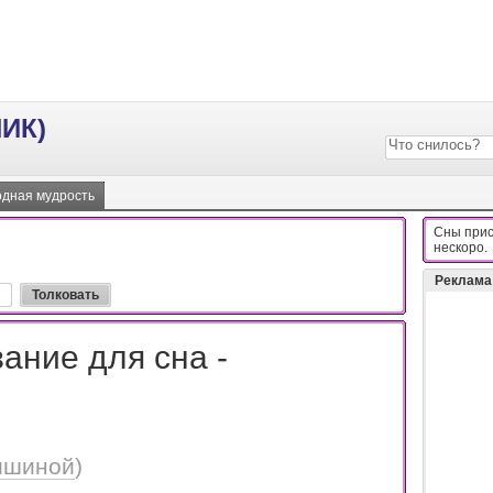
ИК)
дная мудрость
Сны прис
нecкopo.
Реклама
ание для сна -
ишиной
)