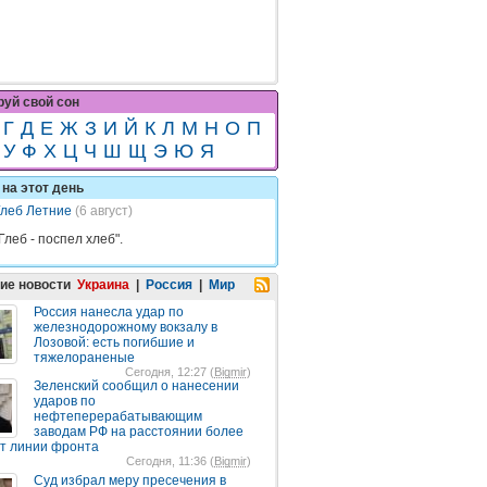
уй свой сон
Г
Д
Е
Ж
З
И
Й
К
Л
М
Н
О
П
У
Ф
Х
Ц
Ч
Ш
Щ
Э
Ю
Я
на этот день
Глеб Летние
(6 август)
Глеб - поспел хлеб".
ие новости
Украина
|
Россия
|
Мир
Россия нанесла удар по
железнодорожному вокзалу в
Лозовой: есть погибшие и
тяжелораненые
Сегодня, 12:27 (
Bigmir
)
Зеленский сообщил о нанесении
ударов по
нефтеперерабатывающим
заводам РФ на расстоянии более
от линии фронта
Сегодня, 11:36 (
Bigmir
)
Суд избрал меру пресечения в