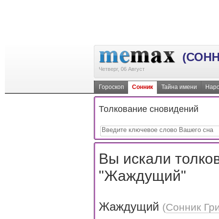
(СОНН
Четверг, 06 Август
Гороскоп
Сонник
Тайна имени
Наро
Толкование сновидений
Вы искали толков
"Жаждущий"
Жаждущий
(
Сонник Гр