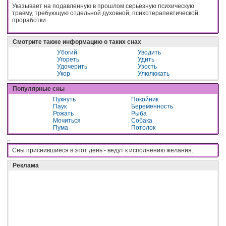
Указывает на подавленную в прошлом серьёзную психическую
травму, требующую отдельной духовной, психотерапевтической
проработки.
Смотрите также информацию о таких снах
Убогий
Уводить
Угореть
Удить
Удочерить
Узость
Укор
Улюлюкать
Популярные сны
Пукнуть
Покойник
Паук
Беременность
Рожать
Рыба
Мочиться
Собака
Пума
Потолок
Сны приснившиеся в этот день - вeдyт к иcпoлнeнию жeлaния.
Реклама