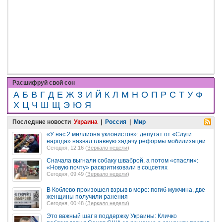
Расшифруй свой сон
А
Б
В
Г
Д
Е
Ж
З
И
Й
К
Л
М
Н
О
П
Р
С
Т
У
Ф
Х
Ц
Ч
Ш
Щ
Э
Ю
Я
Последние новости
Украина
|
Россия
|
Мир
«У нас 2 миллиона уклонистов»: депутат от «Слуги
народа» назвал главную задачу реформы мобилизации
Сегодня, 12:16 (
Зеркало недели
)
Сначала выгнали собаку шваброй, а потом «спасли»:
«Новую почту» раскритиковали в соцсетях
Сегодня, 09:49 (
Зеркало недели
)
В Коблево произошел взрыв в море: погиб мужчина, две
женщины получили ранения
Сегодня, 00:48 (
Зеркало недели
)
Это важный шаг в поддержку Украины: Кличко