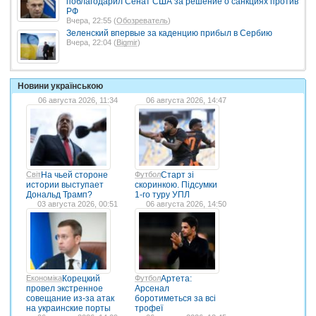
поблагодарил Сенат США за решение о санкциях против
РФ
Вчера, 22:55 (
Обозреватель
)
Зеленский впервые за каденцию прибыл в Сербию
Вчера, 22:04 (
Bigmir
)
Новини українською
06 августа 2026, 11:34
06 августа 2026, 14:47
Світ
На чьей стороне
Футбол
Старт зі
истории выступает
скоринкою. Підсумки
Дональд Трамп?
1-го туру УПЛ
03 августа 2026, 00:51
06 августа 2026, 14:50
Економіка
Корецкий
Футбол
Артета:
провел экстренное
Арсенал
совещание из-за атак
боротиметься за всі
на украинские порты
трофеї