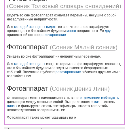
(
Сонник Толковый словарь сновидений
)
Видеть во сне фотоаппарат означает перемены, несущие с собой
незаслуженные неприятности.
Для
молодой
женщины
видеть
во сне, что она фотографирует,
предвещает в ближайшем будущем
много
неприятного. Ее
друг
принесет ей острое
разочарование
.
Фотоаппарат
(
Сонник Малый сонник
)
Увидеть во сне фотоаппарат - к неприятным переменам.
Для
молодой
женщины
сон, в котором она фотографирует, означает,
что в ближайшем будущем ее ждет множество безрадостных
событий. Возможно глубокое
разочарование
в близких друзьях или в
возлюбленном.
Фотоаппарат
(
Сонник Дениз Линн
)
Фотоаппарат может символизировать ваше
стремление
соблюдать
дистанцию между жизнью и собой. Вы преломляете
жизнь
сквозь
линзы
и фильтруете сквозь светофильтры, вместо того чтобы
непосредственно воспринимать ее.
Фотоаппарат также может указывать на ж