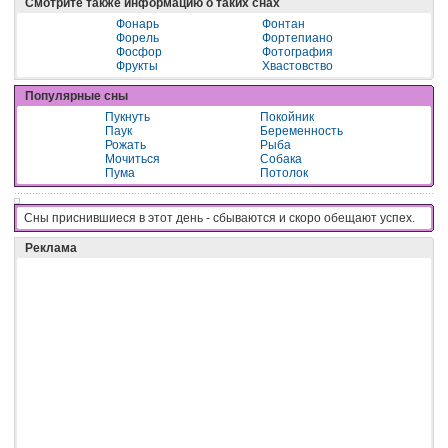
Смотрите также информацию о таких снах
Фонарь
Фонтан
Форель
Фортепиано
Фосфор
Фотография
Фрукты
Хвастовство
Популярные сны
Пукнуть
Покойник
Паук
Беременность
Рожать
Рыба
Мочиться
Собака
Пума
Потолок
Сны приснившиеся в этот день - cбывaютcя и cкopo oбeщaют ycпex.
Реклама