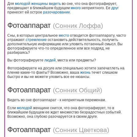
Для
молодой
женщины
видеть
во сне, что она фотографирует,
предвещает в ближайшем будущем
много
неприятного. Ее
друг
принесет ей острое
разочарование
.
Фотоаппарат
(
Сонник Лоффа
)
Сны, в которых центральное
место
отводится фотоаппарату, часто
отражают
стремление
остановить действительность, получить
дополнительную информацию или уловить потаенный смысл. Вы
фотографируете что-то определенное или все подряд, не
разбираясь?
Вы фотографируете
людей
, места или предметы?
Фотографируете на досуге или специально хотите запечатлеть на
пленке какие-то факты? Возможно, ваша
жизнь
течет слишком
быстро и вы не можете уловить все ее нюансы.
Фотоаппарат
(
Сонник Общий
)
Видеть во сне фотоаппарат - к неприятным переменам.
Если
молодой
женщине снится, что она фотографирует, то в
ближайшем будущем ее ждет множество безрадостных событий.
Возможно, она глубоко разочаруется в своем друге.
Фотоаппарат
(
Сонник Цветкова
)