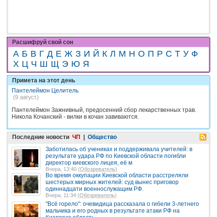
Расшифруй свой сон
А
Б
В
Г
Д
Е
Ж
З
И
Й
К
Л
М
Н
О
П
Р
С
Т
У
Ф
Х
Ц
Ч
Ш
Щ
Э
Ю
Я
Примета на этот день
Пантелеймон Целитель
(9 август)
Пантелеймон Зажнивный, предосенний сбор лекарственных трав.
Никола Кочанский - вилки в кочан завиваются.
Последние новости
ЧП
|
Общество
Заботилась об учениках и поддерживала учителей: в
результате удара РФ по Киевской области погибли
директор киевского лицея, её м
Вчера, 13:40 (
Обозреватель
)
Во время оккупации Киевской области расстреляли
шестерых мирных жителей: суд вынес приговор
одиннадцати военнослужащим РФ.
Вчера, 11:34 (
Обозреватель
)
"Всё горело": очевидица рассказала о гибели 3-летнего
мальчика и его родных в результате атаки РФ на