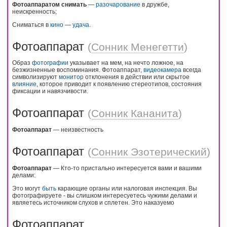
Фотоаппаратом снимать
—
разочарование
в дружбе,
неискренность;
Сниматься в
кино
—
удача
.
Фотоаппарат
(
Сонник Менегетти
)
Образ
фотографии
указывает на мем, на нечто ложное, на
безжизненные воспоминания. Фотоаппарат,
видеокамера
всегда
символизируют
монитор
отклонения в действии или скрытое
влияние
, которое приводит к появлению стереотипов, состояния
фиксации и навязчивости.
Фотоаппарат
(
Сонник Кананита
)
Фотоаппарат
— неизвестность
Фотоаппарат
(
Сонник Эзотерический
)
Фотоаппарат
— Кто-то пристально интересуется вами и вашими
делами:
Это могут
быть
карающие органы или налоговая инспекция. Вы
фотографируете - вы слишком интересуетесь чужими делами и
являетесь источником слухов и сплетен. Это наказуемо
Фотоаппарат