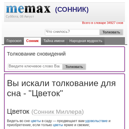
(СОННИК)
Суббота, 08 Август
Всего в словаре 34927 снов
Гороскоп
Сонник
Тайна имени
Народная мудрость
Толкование сновидений
Вы искали толкование для
сна - "Цветок"
Цветок
(
Сонник Миллера
)
Видеть во сне
цветы
в саду — предвещает вам
удовольствие
и
приобретение, если только
цветы
яркие и свежие;