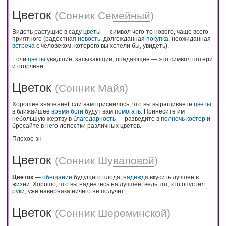
Цветок
(
Сонник Семейный
)
Видеть растущие в саду
цветы
— символ чего-то нового, чаще всего
приятного (радостная
новость
, долгожданная
покупка
, неожиданная
встреча
с человеком, которого вы хотели бы, увидеть).
Если
цветы
увядшие, засыхающие, опадающие — это символ потери
и огорчени
Цветок
(
Сонник Майя
)
Хорошее значениеЕсли вам приснилось, что вы выращиваете
цветы
,
в ближайшее
время
боги
будут вам
помогать
. Принесите им
небольшую жертву в
благодарность
— разведите в
полночь
костер
и
бросайте в него лепестки различных цветов.
Плохое зн
Цветок
(
Сонник Шуваловой
)
Цветок
—
обещание
будущего плода,
надежда
вкусить лучшее в
жизни. Хорошо, что вы надеетесь на лучшее, ведь тот, кто опустил
руки
, уже наверняка ничего не получит.
Цветок
(
Сонник Шереминской
)