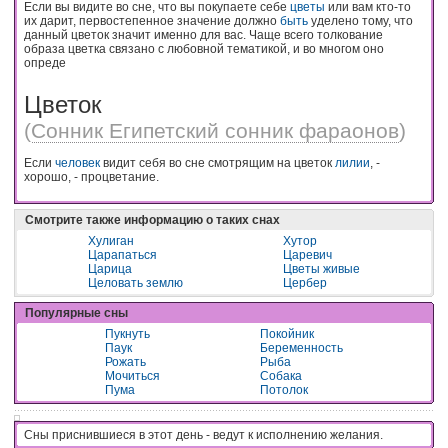
Если вы видите во сне, что вы покупаете себе
цветы
или вам кто-то
их дарит, первостепенное значение должно
быть
уделено тому, что
данный цветок значит именно для вас. Чаще всего толкование
образа цветка связано с любовной тематикой, и во многом оно
опреде
Цветок
(
Сонник Египетский сонник фараонов
)
Если
человек
видит себя во сне смотрящим на цветок
лилии
, -
хорошо, - процветание.
Смотрите также информацию о таких снах
Хулиган
Хутор
Царапаться
Царевич
Царица
Цветы живые
Целовать землю
Цербер
Популярные сны
Пукнуть
Покойник
Паук
Беременность
Рожать
Рыба
Мочиться
Собака
Пума
Потолок
Сны приснившиеся в этот день - вeдyт к иcпoлнeнию жeлaния.