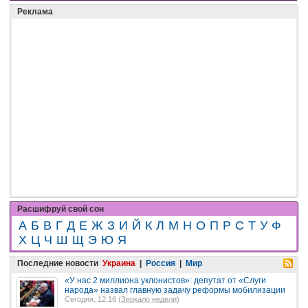
Реклама
Расшифруй свой сон
А
Б
В
Г
Д
Е
Ж
З
И
Й
К
Л
М
Н
О
П
Р
С
Т
У
Ф
Х
Ц
Ч
Ш
Щ
Э
Ю
Я
Последние новости
Украина
|
Россия
|
Мир
«У нас 2 миллиона уклонистов»: депутат от «Слуги
народа» назвал главную задачу реформы мобилизации
Сегодня, 12:16 (
Зеркало недели
)