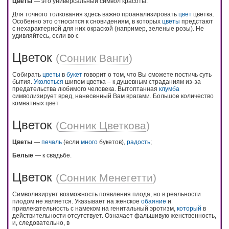
Цветы
— это универсальный символ красоты.
Для точного толкования здесь важно проанализировать
цвет
цветка.
Особенно это относится к сновидениям, в которых
цветы
предстают
с нехарактерной для них окраской (например, зеленые розы). Не
удивляйтесь, если во с
Цветок
(
Сонник Ванги
)
Собирать
цветы
в
букет
говорит о том, что Вы сможете постичь суть
бытия.
Уколоться
шипом цветка – к душевным страданиям из-за
предательства любимого человека. Вытоптанная
клумба
символизирует вред, нанесенный Вам врагами. Большое количество
комнатных цвет
Цветок
(
Сонник Цветкова
)
Цветы
—
печаль
(если
много
букетов),
радость
;
Белые
— к свадьбе.
Цветок
(
Сонник Менегетти
)
Символизирует возможность появления плода, но в реальности
плодом не является. Указывает на женское
обаяние
и
привлекательность с намеком на генитальный эротизм,
который
в
действительности отсутствует. Означает фальшивую женственность,
и, следовательно, в