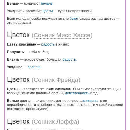
Белые
— означают
печаль
.
Увядшие и засохшие
цветы
— сулят неприятности.
Если молодая особа получает во сне
букет
самых разных цветов —
это предсказы
Цветок
(
Сонник Мисс Хассе
)
Цветы красивые
—
радость
в жизни;
Получить
— тебя любят;
Вязать
— вскоре будет большая
радость
;
Увядшие
—
болезнь
.
Цветок
(
Сонник Фрейда
)
Цветы
— являются женским символом. Они символизируют женщин
вообще, женские половые органы,
девственность
и т.д.
Белые цветы
— символизируют порочность
женщины
, о ее
неразборчивости в выборе сексуальных партнеров и частой их смене
(возможно, проституции).
Цветок
(
Сонник Лоффа
)