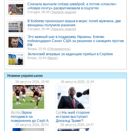
Сначала выгнали собаку шваброй, а потом «спасли»:
«Новую почту» раскритиковали в соцсетях
Сегодня, 09:49 (
Зеркало недели
)
В Коблево произошел взрыв в море: погиб мужчина, две
женщины получили ранения
Сегодня, 00:48 (
Зеркало недели
)
Это важный шаг в поддержку Украины: Кличко
поблагодарил Сенат США за решение о санкциях против
РФ
Вчера, 22:55 (
Обозреватель
)
Зеленский впервые за каденцию прибыл в Сербию
Вчера, 22:04 (
Bigmir
)
Новини українською
06 августа 2026, 18:48
06 августа 2026, 11:34
Футбол
Зіркзе
Світ
На чьей стороне
погодився на
истории выступает
повернення до Серії А
Дональд Трамп?
03 августа 2026, 00:51
06 августа 2026, 14:47