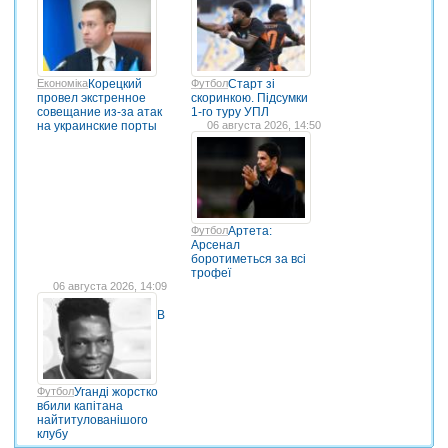
Економіка
Корецкий
Футбол
Старт зі
провел экстренное
скоринкою. Підсумки
совещание из-за атак
1-го туру УПЛ
на украинские порты
06 августа 2026, 14:50
Футбол
Артета:
Арсенал
боротиметься за всі
трофеї
06 августа 2026, 14:09
В
Футбол
Уганді жорстко
вбили капітана
найтитулованішого
клубу