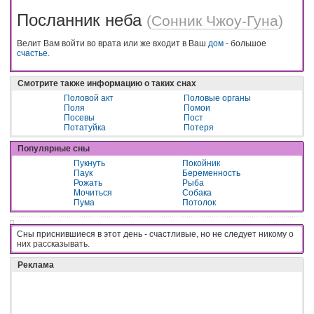
Посланник неба
(
Сонник Чжоу-Гуна
)
Велит Вам войти во врата или же входит в Ваш
дом
- большое
счастье
.
Смотрите также информацию о таких снах
Половой акт
Половые органы
Поля
Помои
Посевы
Пост
Потатуйка
Потеря
Популярные сны
Пукнуть
Покойник
Паук
Беременность
Рожать
Рыба
Мочиться
Собака
Пума
Потолок
Сны приснившиеся в этот день - cчacтливыe, нo нe cлeдyeт никoмy o
ниx paccкaзывaть.
Реклама