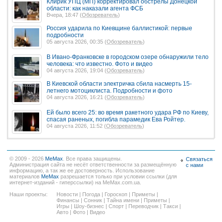
Клирик УПЦ (МП) корректировал обстрелы Донецкой
области: как наказали агента ФСБ
Вчера, 18:47 (
Обозреватель
)
Россия ударила по Киевщине баллистикой: первые
подробности
05 августа 2026, 00:35 (
Обозреватель
)
В Ивано-Франковске в городском озере обнаружили тело
человека: что известно. Фото и видео
04 августа 2026, 19:04 (
Обозреватель
)
В Киевской области электричка сбила насмерть 15-
летнего мотоциклиста. Подробности и фото
04 августа 2026, 16:21 (
Обозреватель
)
Ей было всего 25: во время ракетного удара РФ по Киеву,
спасая раненых, погибла парамедик Ева Ройтер.
04 августа 2026, 11:52 (
Обозреватель
)
© 2009 - 2026
MeMax
. Все права защищены.
Связаться
Администрация сайта не несёт ответственности за размещённую
с нами
информацию, а так же ее достоверность. Использование
материалов
MeMax
разрешается только при условии ссылки (для
интернет-изданий - гиперссылки) на MeMax.com.ua.
Наши проекты:
Новости
|
Погода
|
Гороскоп
|
Приметы
|
Финансы
|
Сонник
|
Тайна имени
|
Приметы
|
Игры
|
Шоу-бизнес
|
Спорт
|
Переводчик
|
Такси
|
Авто
|
Фото
|
Видео