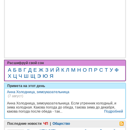
Расшифруй свой сон
А
Б
В
Г
Д
Е
Ж
З
И
Й
К
Л
М
Н
О
П
Р
С
Т
У
Ф
Х
Ц
Ч
Ш
Щ
Э
Ю
Я
Примета на этот день
Анна Холодница, зимоуказательница
(7 август)
Анна Холодница, зимоуказательница. Если утренник холодный, и
зима холодная. Какова погода до обеда, такова зима до декабря,
какова погода после обеда - так...
Подробней
Последние новости
ЧП
|
Общество