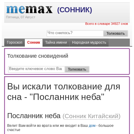
(СОННИК)
Пятница, 07 Август
Всего в словаре 34927 снов
Гороскоп
Сонник
Тайна имени
Народная мудрость
Толкование сновидений
Вы искали толкование для
сна - "Посланник неба"
Посланник неба
(
Сонник Китайский
)
Велит Вам войти во врата или же входит в Ваш
дом
- большое
счастье